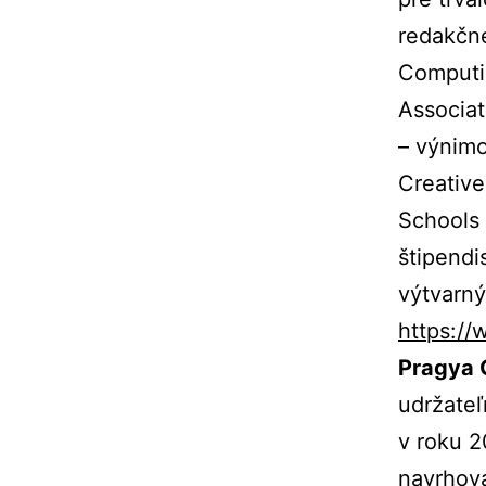
redakčne
Computin
Associat
– výnimo
Creative
Schools 
štipendi
výtvarný
https:/
Pragya 
udržateľ
v roku 2
navrhova