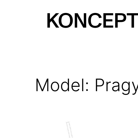
Prejsť
na
obsah
KONCEPT
magazín
Model: Prag