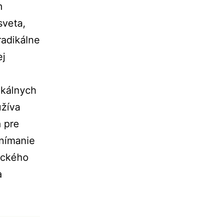
m
sveta,
radikálne
ej
ikálnych
užíva
 pre
vnímanie
ického
a