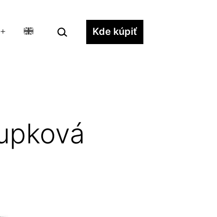
Hľadať…
Kde kúpiť
Otvoriť
menu
Čupková