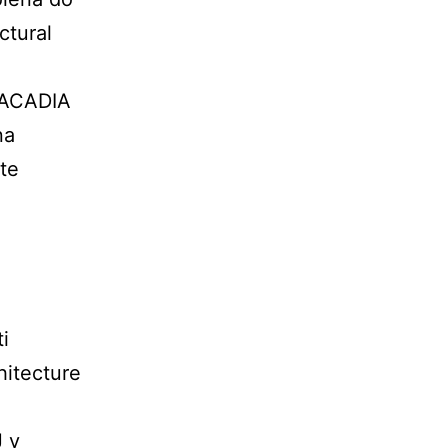
ctural
e ACADIA
na
te
i
hitecture
J v