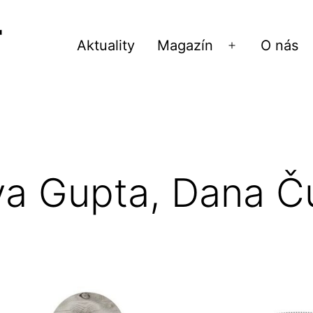
Aktuality
Magazín
O nás
Otvoriť
menu
ya Gupta, Dana 