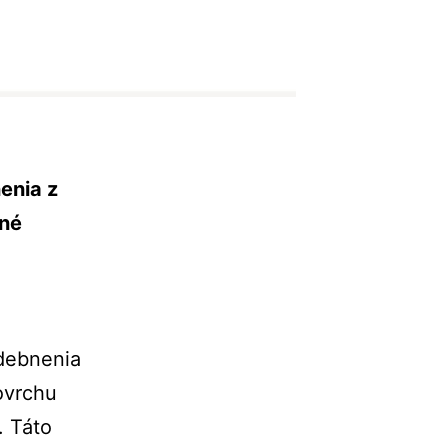
enia z
nné
debnenia
povrchu
. Táto