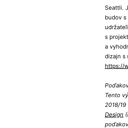
Seattli.
budov s 
udržateľ
s projek
a vyhod
dizajn s
https:/
Poďako
Tento v
2018/19
Design
(
poďakova