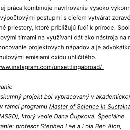
 Jej práca kombinuje navrhovanie vysoko výkon
výpočtovými postupmi s cieľom vytvárať zdravé
né priestory, ktoré približujú ľudí k prírode. Spo
tovými tímami na využívaní dát ako nástroja na 
nocovanie projektových nápadov a je advokátk
 nulovými emisiami oxidu uhličitého.
/www.instagram.com/unsettlingabroad/
vanie
ýskumný projekt bol vypracovaný v akademicko
 v rámci programu
Master of Science in Sustain
MSSD), ktorý vedie Dana Čupková. Špeciálne
nie: profesor Stephen Lee a Lola Ben Alon,