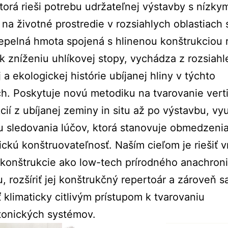
ktorá rieši potrebu udržateľnej výstavby s nízky
na životné prostredie v rozsiahlych oblastiach 
epelná hmota spojená s hlinenou konštrukciou 
 k zníženiu uhlíkovej stopy, vychádza z rozsiahl
 a ekologickej histórie ubíjanej hliny v týchto
h. Poskytuje novú metodiku na tvarovanie vert
cií z ubíjanej zeminy in situ až po výstavbu, vy
u sledovania lúčov, ktorá stanovuje obmedzenia
ckú konštruovateľnosť. Naším cieľom je riešiť 
 konštrukcie ako low-tech prírodného anachron
u, rozšíriť jej konštrukčný repertoár a zároveň s
 klimaticky citlivým prístupom k tvarovaniu
tonických systémov.