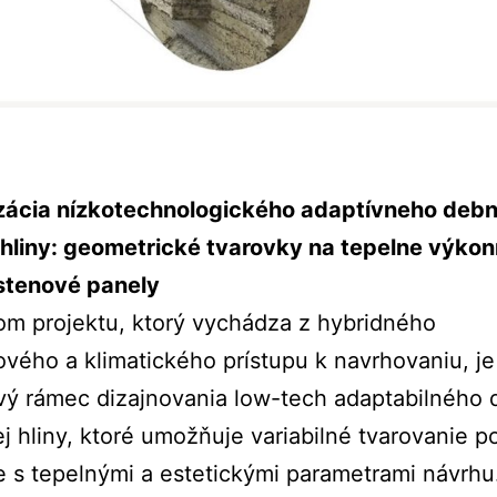
izácia nízkotechnologického adaptívneho debn
 hliny: geometrické tvarovky na tepelne výko
 stenové panely
m projektu, ktorý vychádza z hybridného
ového a klimatického prístupu k navrhovaniu, je
vý rámec dizajnovania low-tech adaptabilného 
ej hliny, ktoré umožňuje variabilné tvarovanie 
e s tepelnými a estetickými parametrami návrhu