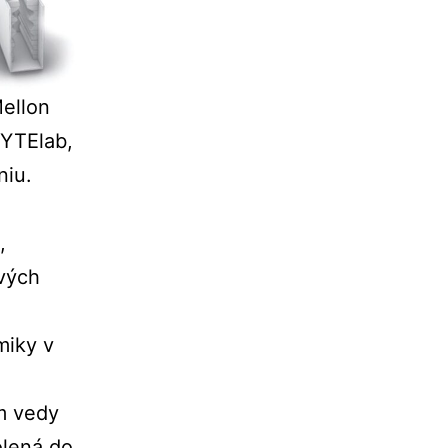
ellon
HYTElab,
niu.
,
ových
miky v
m vedy
olená do