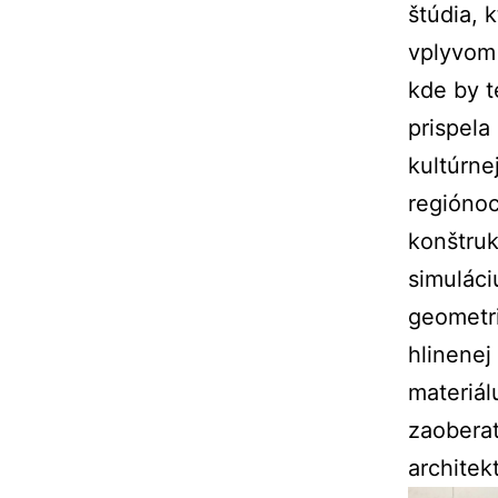
štúdia, 
vplyvom 
kde by t
prispela
kultúrnej
regiónoc
konštruk
simuláci
geometri
hlinenej
materiál
zaoberať
architek