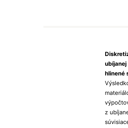
Diskret
ubíjanej
hlinené
Výsledko
materiál
výpočto
z ubíjan
súvisiac