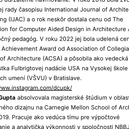
j rady časopisu International Journal of Archite
g (IJAC) a o rok neskôr dostala cenu od The
ion for Computer Aided Design in Architectur
čný pedagóg. V roku 2022 jej bola udelená ce
 Achievement Award od Association of Collegia
of Architecture (ACSA) a pôsobila ako vedecká
stka Fulbrigtovej nadácie USA na Vysokej škole
ch umení (VŠVU) v Bratislave.
/www.instagram.com/dcupk/
Gupta
absolvovala magisterské štúdium v oblast
ného dizajnu na Carnegie Mellon School of Arc
019. Pracuje ako vedúca tímu pre výpočtové
nie a analytička výkonnosti v spoločnosti NBB