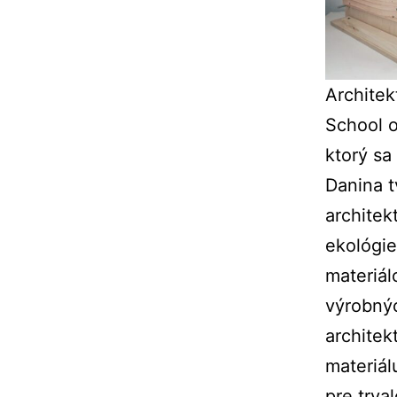
Archite
School o
ktorý sa
Danina t
architek
ekológie
materiál
výrobný
archite
materiá
pre trva