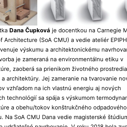
ktka
Dana Čupková
je docentkou na Carnegie M
f Architecture (SoA CMU) a vedie ateliér EPIP
 venuje výskumu a architektonickému navrhova
vorba je zameraná na environmentálnu etiku v
túre, zaoberá sa prienikom životného prostredia
 a architektúry. Jej zameranie na tvarovanie n
ov vzhľadom na ich vlastnú energiu aj nových
ch technológií sa spája s výskumom termodyna
ktúre a obehu/tokov konštrukčného odpadového
lu. Na SoA CMU Dana vedie magisterské štúdiu
lo udržateľné navrhovanie. V roku 2018 bola zv