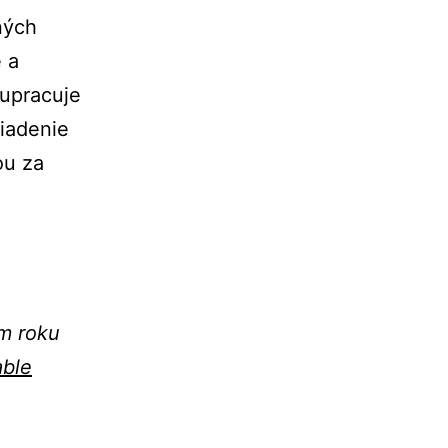
ných
 a
lupracuje
riadenie
ou za
m roku
able