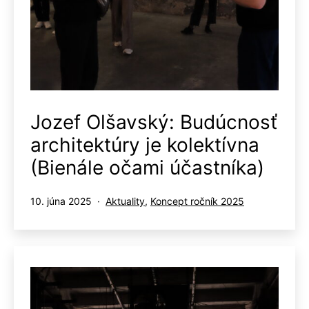
Jozef Olšavský: Budúcnosť
architektúry je kolektívna
(Bienále očami účastníka)
Publikované
Kategorizované
10. júna 2025
Aktuality
,
Koncept ročník 2025
ako