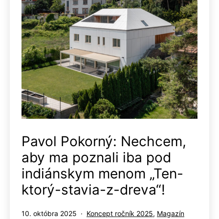
Pavol Pokorný: Nechcem,
aby ma poznali iba pod
indiánskym menom „Ten-
ktorý-stavia-z-dreva“!
Publikované
Kategorizované
10. októbra 2025
Koncept ročník 2025
,
Magazín