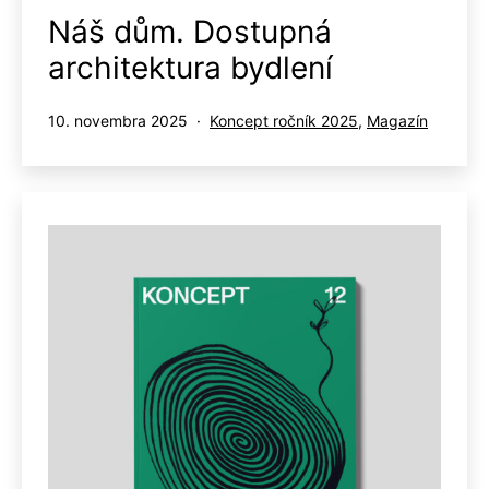
Náš dům. Dostupná
architektura bydlení
Publikované
Kategorizované
10. novembra 2025
Koncept ročník 2025
,
Magazín
ako