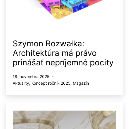
Szymon Rozwałka:
Architektúra má právo
prinášať nepríjemné pocity
Publikované
18. novembra 2025
Kategorizované
Aktuality
,
Koncept ročník 2025
,
Magazín
ako