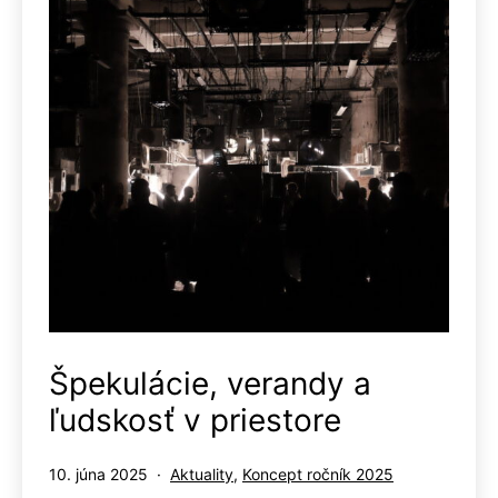
Špekulácie, verandy a
ľudskosť v priestore
Publikované
Kategorizované
10. júna 2025
Aktuality
,
Koncept ročník 2025