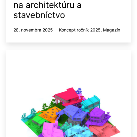
na architektúru a
stavebníctvo
Publikované
Kategorizované
28. novembra 2025
Koncept ročník 2025
,
Magazín
ako