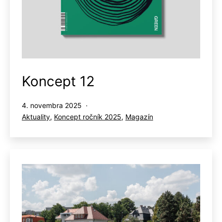
Koncept 12
Publikované
4. novembra 2025
Kategorizované
Aktuality
,
Koncept ročník 2025
,
Magazín
ako