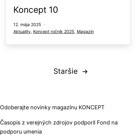
Koncept 10
Publikované
12. mája 2025
Kategorizované
Aktuality
,
Koncept ročník 2025
,
Magazín
ako
Stránkovanie
Staršie
príspevkov
Odoberajte novinky magazínu KONCEPT
Časopis z verejných zdrojov podporil Fond na
podporu umenia