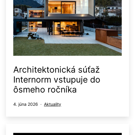
Architektonická súťaž
Internorm vstupuje do
ôsmeho ročníka
Publikované
Kategorizované
4. júna 2026
Aktuality
ako