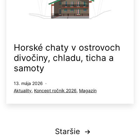
Horské chaty v ostrovoch
divočiny, chladu, ticha a
samoty
Publikované
13. mája 2026
Kategorizované
Aktuality
,
Koncept ročník 2026
,
Magazín
ako
Stránkovanie
Staršie