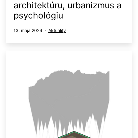
architektúru, urbanizmus a
psychológiu
Publikované
Kategorizované
13. mája 2026
Aktuality
ako