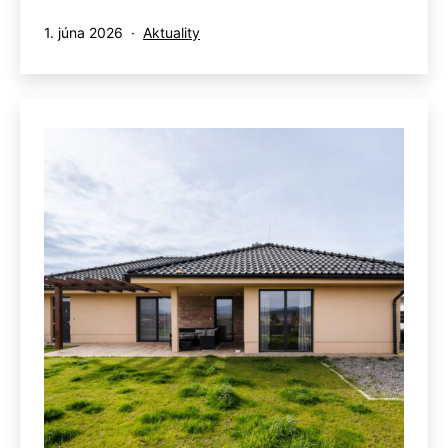
Publikované
Kategorizované
1. júna 2026
Aktuality
ako