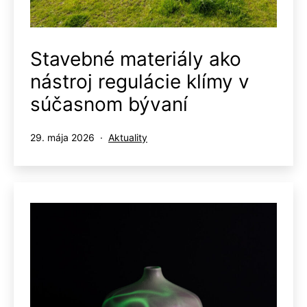
Stavebné materiály ako
nástroj regulácie klímy v
súčasnom bývaní
Publikované
Kategorizované
29. mája 2026
Aktuality
ako