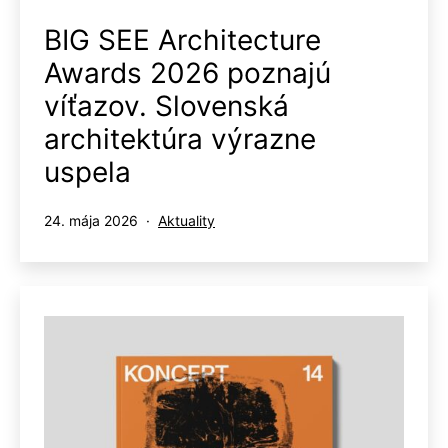
BIG SEE Architecture
Awards 2026 poznajú
víťazov. Slovenská
architektúra výrazne
uspela
Publikované
Kategorizované
24. mája 2026
Aktuality
ako