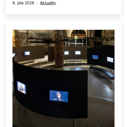
Publikované
Kategorizované
6. júla 2026
Aktuality
ako