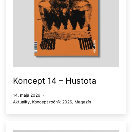
Koncept 14 – Hustota
Publikované
14. mája 2026
Kategorizované
Aktuality
,
Koncept ročník 2026
,
Magazín
ako