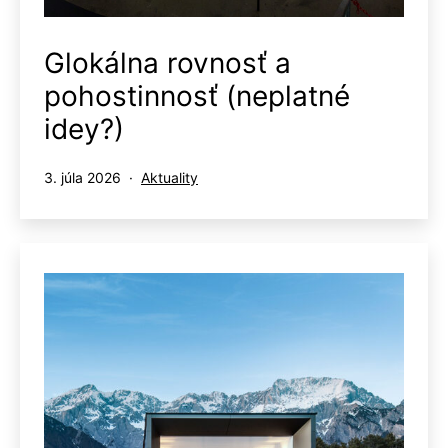
Glokálna rovnosť a
pohostinnosť (neplatné
idey?)
Publikované
Kategorizované
3. júla 2026
Aktuality
ako