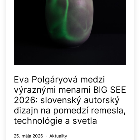
Eva Polgáryová medzi
výraznými menami BIG SEE
2026: slovenský autorský
dizajn na pomedzí remesla,
technológie a svetla
Publikované
Kategorizované
25. mája 2026
Aktuality