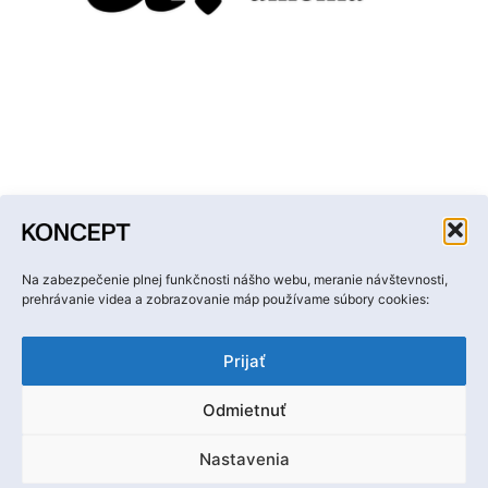
Facebook
Instagram
YouTube
LinkedIn
Email
Na zabezpečenie plnej funkčnosti nášho webu, meranie návštevnosti,
prehrávanie videa a zobrazovanie máp používame súbory cookies:
Prijať
Odmietnuť
Ochrana osobných údajov
Nastavenia
Ⓒ Hobby media, s. r. o.