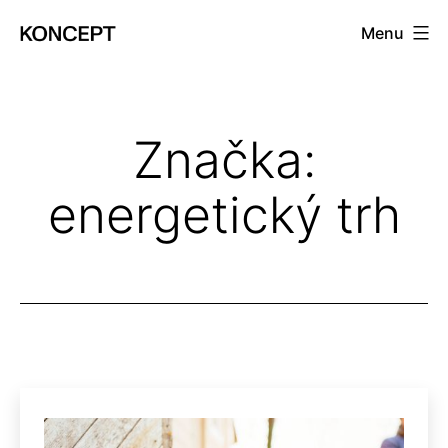
Prejsť
Menu
na
KONCEPT
obsah
magazín
Značka:
energetický trh