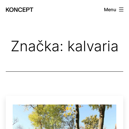
Prejsť
Menu
na
KONCEPT
obsah
magazín
Značka:
kalvaria