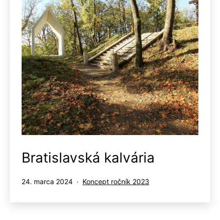
Bratislavská kalvária
Publikované
Kategorizované
24. marca 2024
Koncept ročník 2023
ako