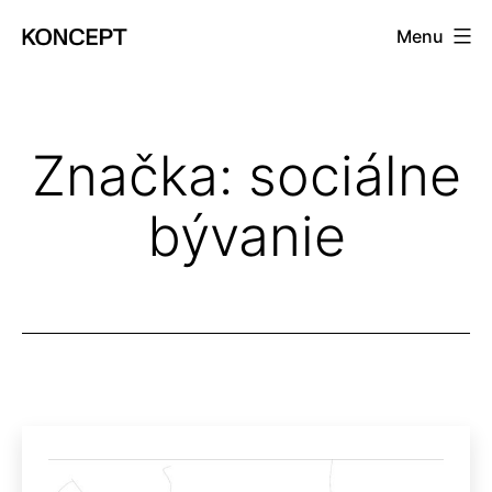
Prejsť
Menu
na
KONCEPT
obsah
magazín
Značka:
sociálne
bývanie