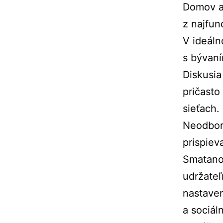
Domov a 
z najfun
V ideáln
s bývan
Diskusia
pričasto
sieťach.
Neodborn
prispiev
Smatanov
udržateľ
nastave
a sociál