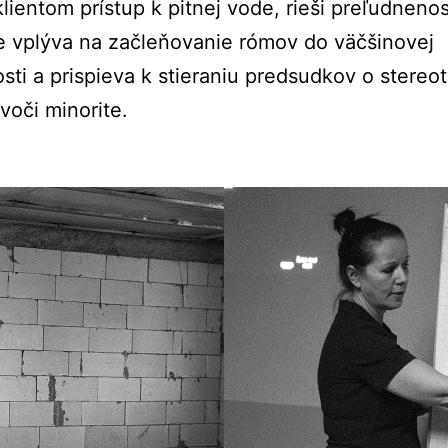
klientom prístup k pitnej vode, rieši preľudnenos
e vplýva na začleňovanie rómov do väčšinovej
sti a prispieva k stieraniu predsudkov o stereo
 voči minorite.