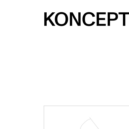
Prejsť
na
obsah
KONCEPT
magazín