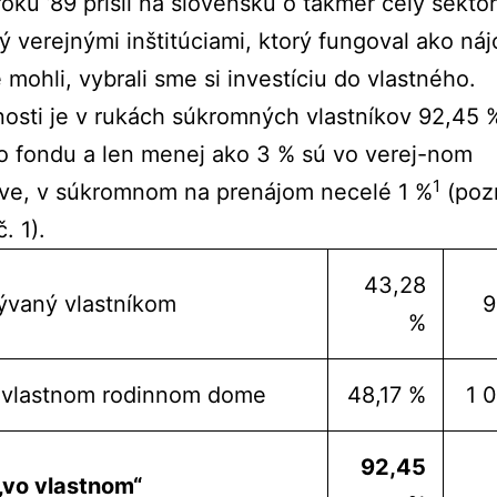
oku ’89 prišli na slovensku o takmer celý sektor
ý verejnými inštitúciami, ktorý fungoval ako ná
mohli, vybrali sme si investíciu do vlastného.
osti je v rukách súkromných vlastníkov 92,45 
o fondu a len menej ako 3 % sú vo verej-nom
1
tve, v súkromnom na prenájom necelé 1 %
(pozr
. 1).
43,28
ývaný vlastníkom
9
%
 vlastnom rodinnom dome
48,17 %
1 
92,45
„vo vlastnom“