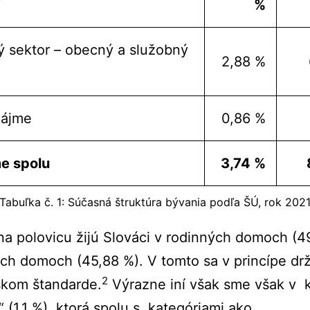
%
ý sektor – obecný a služobný
2,88 %
nájme
0,86 %
e spolu
3,74 %
Tabuľka č. 1: Súčasná štruktúra bývania podľa ŠÚ, rok 202
a polovicu žijú Slováci v rodinných domoch (4
ch domoch (45,88 %). V tomto sa v princípe dr
2
skom štandarde.
Výrazne iní však sme však v 
“ (1,1 %), ktorá spolu s kategóriami ako