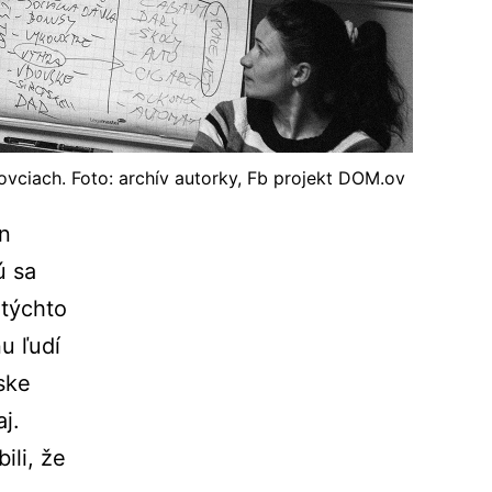
ovciach. Foto: archív autorky, Fb projekt DOM.ov
en
ú sa
 týchto
u ľudí
mske
j.
ili, že