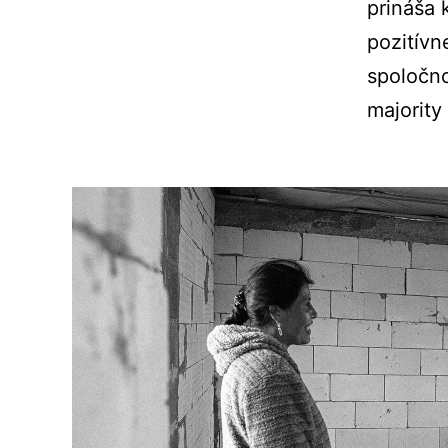
prináša 
pozitívn
spoločno
majority