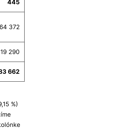
445
64 372
19 290
83 662
1
9,15 %)
žíme
kolónke