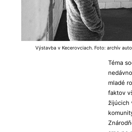
Výstavba v Kecerovciach. Foto: archív aut
Téma soc
nedávno 
mladé ro
faktov v
žijúcich
komunity
Znárodňo