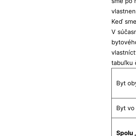
sme po r
vlastnen
Keď sme 
V súčasn
bytovéh
vlastníc
tabuľku č
Byt ob
Byt vo
Spolu 