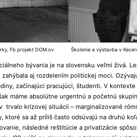
orky, Fb projekt DOM.ov
Školenie a výstavba v Kecer
iálneho bývania je na slovensku veľmi živá. L
zahýbala aj rozdelením politickej moci. Ozývaj
diny, začínajúci pracujúci, študenti. V kontexte
šak máme absolútne urgentnú a početnú skupin
 v trvalo krízovej situácii – marginalizované ró
, ktoré sa až príliš často odsúvajú na druhú koľa
vanie, následné reštitúcie a privatizácie spôsob