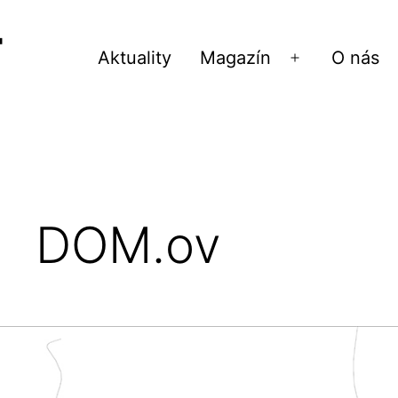
Aktuality
Magazín
O nás
Otvoriť
menu
DOM.ov