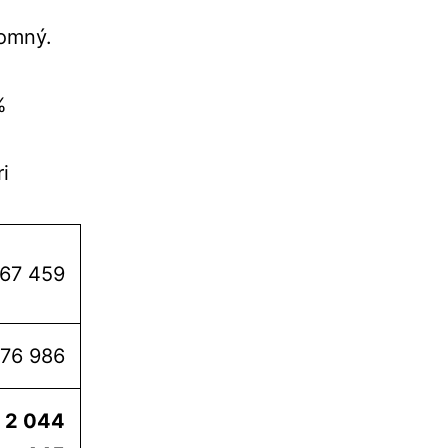
jomný.
%
i
67 459
076 986
2 044