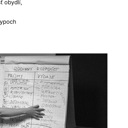
ť obydlí,
typoch