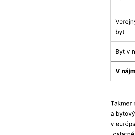
Verejn
byt
Byt v 
V nájm
Takmer n
a bytový
v európ
„ostatné