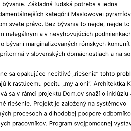
bývanie. Základná ľudská potreba a jedna
damentálnejších kategórií Maslowovej pyramídy
om svete právo. Bez bývania to nejde, nejde to
ím nelegálnym a v nevyhovujúcich podmienkach
 o bývaní marginalizovaných rómskych komunít 
 prítomná v slovenských domácnostiach a na so
e sa opakujúce necitlivé „riešenia“ tohto prob
ajú k rastúcemu pocitu „my a oni“. Architektka K
á sa v rámci projektu Dom.ov snaží o inklúziu a
né riešenie. Projekt je založený na systémovo
ných procesoch a dlhodobej podpore odborníko
nych pracovníkov. Program svojpomocnej výsta