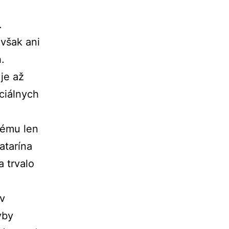
.
 však ani
.
je až
ciálnych
lému len
atarína
 trvalo
v
vby