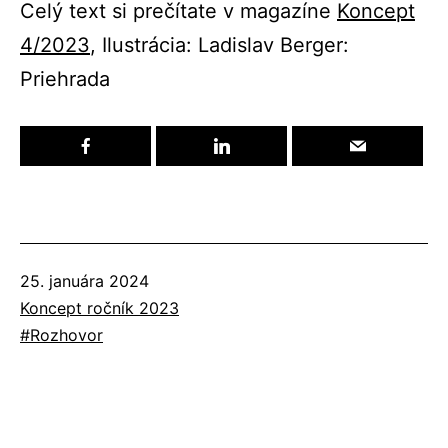
Celý text si prečítate v magazíne
Koncept
4/2023
, Ilustrácia: Ladislav Berger:
Priehrada
Publikované
25. januára 2024
Kategorizované
Koncept ročník 2023
ako
Označené
Rozhovor
ako