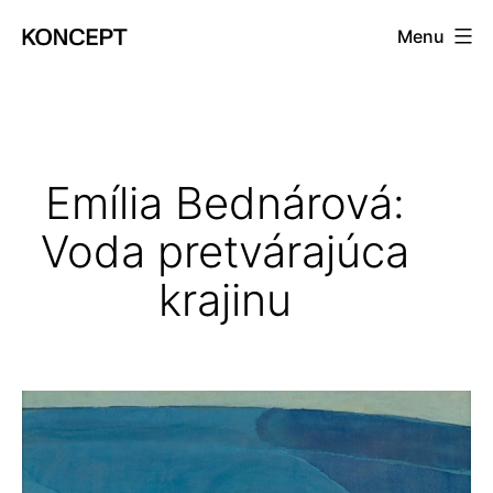
Prejsť
Menu
na
KONCEPT
obsah
magazín
Emília Bednárová:
Voda pretvárajúca
krajinu