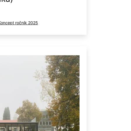
ované
Koncept ročník 2025