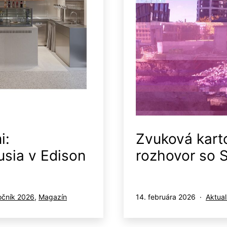
i:
Zvuková kart
usia v Edison
rozhovor so 
Publikované
Kateg
očník 2026
,
Magazín
14. februára 2026
Aktual
ako