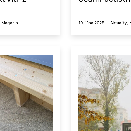
Publikované
Kategoriz
,
Magazín
10. júna 2025
Aktuality
,
ako