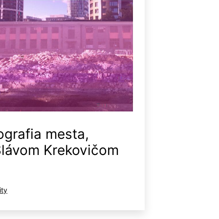
ografia mesta,
Slávom Krekovičom
orizované
ity