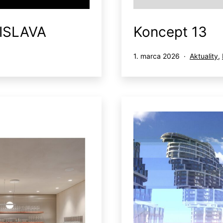
ISLAVA
Koncept 13
Publikované
Kategoriz
1. marca 2026
Aktuality
,
ako