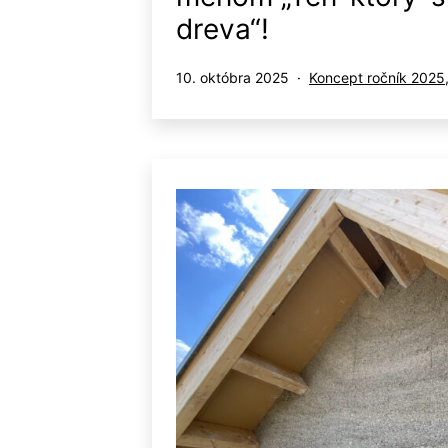
dreva“!
Publikované
Kategorizované
10. októbra 2025
Koncept ročník 2025
ako