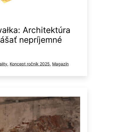
łka: Architektúra
nášať nepríjemné
gorizované
lity
,
Koncept ročník 2025
,
Magazín