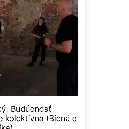
ký: Budúcnosť
e kolektívna (Bienále
íka)