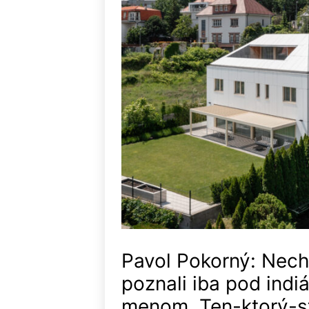
Pavol Pokorný: Nec
poznali iba pod ind
menom „Ten-ktorý-s