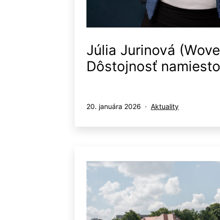
Júlia Jurinová (Wove
Dôstojnosť namiesto
Publikované
Kategorizované
20. januára 2026
Aktuality
ako