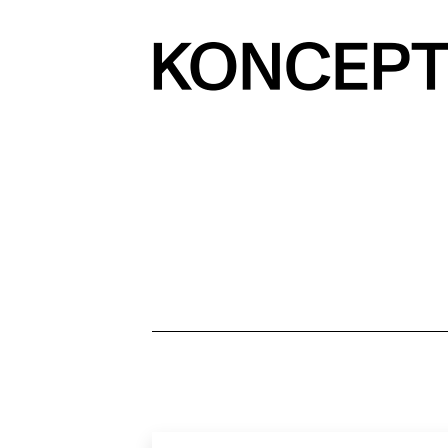
Prejsť
na
obsah
KONCEPT
magazín