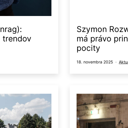
nrag):
Szymon Rozwa
 trendov
má právo pri
pocity
Publikované
Kate
18. novembra 2025
Aktua
ako