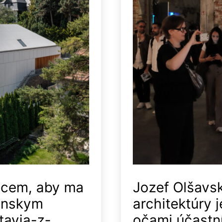
hcem, aby ma
Jozef Olšavs
iánskym
architektúry j
tavia-z-
očami účastn