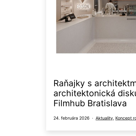
Raňajky s architektm
architektonická disk
Filmhub Bratislava
Publikované
Kategorizované
24. februára 2026
Aktuality
,
Koncept r
ako