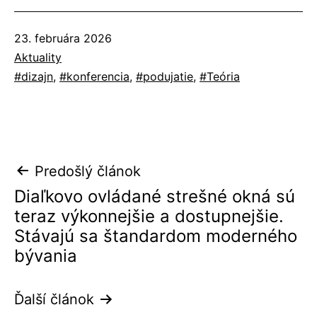
Publikované
23. februára 2026
Kategorizované
Aktuality
ako
Označené
dizajn
,
konferencia
,
podujatie
,
Teória
ako
Navigácia
Predošlý článok
Diaľkovo ovládané strešné okná sú
v
teraz výkonnejšie a dostupnejšie.
článku
Stávajú sa štandardom moderného
bývania
Ďalší článok