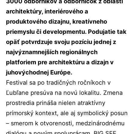
3000 odborníkov a odborníčok z oblasti
architektúry, interiérového a
produktového dizajnu, kreatívneho
priemyslu či developmentu. Podujatie tak
opäť potvrdzuje svoju pozíciu jednej z
najvýznamnejších regionálnych
platforiem pre architektúru a dizajn v
juhovýchodnej Európe.
Festival sa po tradičných ročníkoch v
Ľubľane presúva na novú lokalitu. Zmena
prostredia prináša nielen atraktívny
prímorský kontext, ale aj symbolický posun
– smerom k otvorenosti, medzinárodnému
dialógu a novým spoluprácam.
BIG SEE