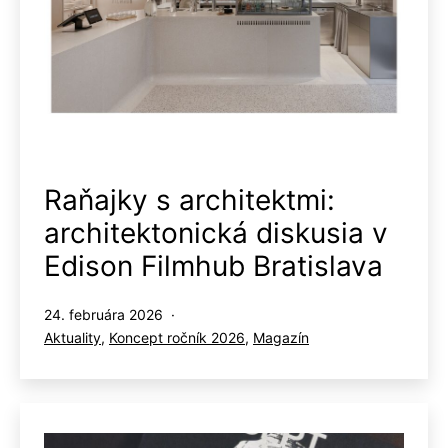
Raňajky s architektmi:
architektonická diskusia v
Edison Filmhub Bratislava
Publikované
24. februára 2026
Kategorizované
Aktuality
,
Koncept ročník 2026
,
Magazín
ako