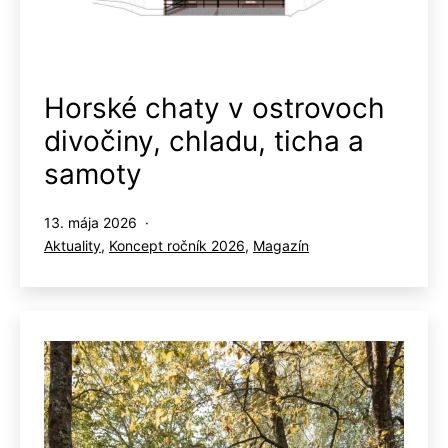
Horské chaty v ostrovoch
divočiny, chladu, ticha a
samoty
Publikované
13. mája 2026
Kategorizované
Aktuality
,
Koncept ročník 2026
,
Magazín
ako