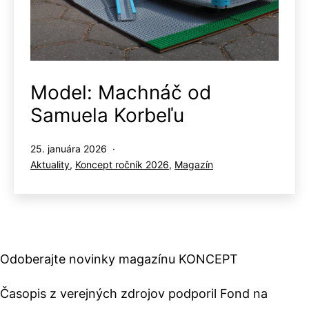
Model: Machnáč od
Samuela Korbeľu
Publikované
25. januára 2026
Kategorizované
Aktuality
,
Koncept ročník 2026
,
Magazín
ako
Odoberajte novinky magazínu KONCEPT
Časopis z verejných zdrojov podporil Fond na