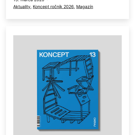
Kategorizované
Aktuality
,
Koncept ročník 2026
,
Magazín
ako