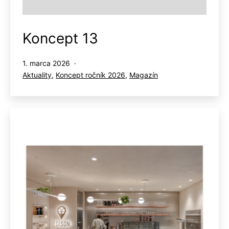
Koncept 13
Publikované
1. marca 2026
Kategorizované
Aktuality
,
Koncept ročník 2026
,
Magazín
ako