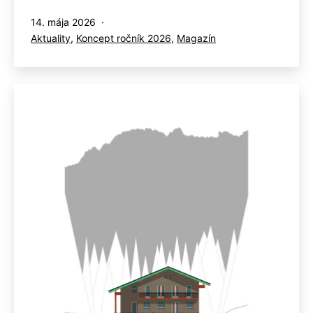
Publikované
14. mája 2026
Kategorizované
Aktuality
,
Koncept ročník 2026
,
Magazín
ako