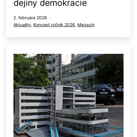
dejiny demokracie
Publikované
2. februára 2026
Kategorizované
Aktuality
,
Koncept ročník 2026
,
Magazín
ako