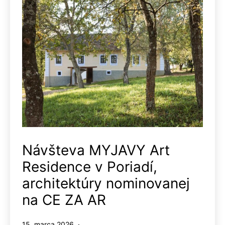
Návšteva MYJAVY Art
Residence v Poriadí,
architektúry nominovanej
na CE ZA AR
Publikované
15. marca 2026