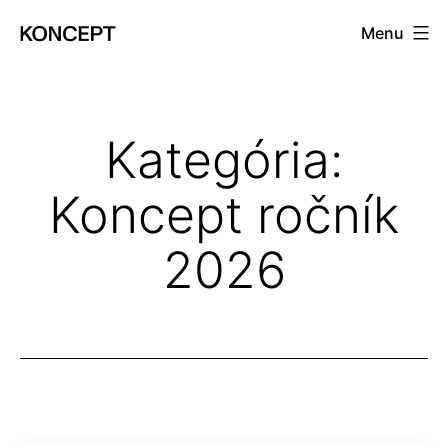
Prejsť
Menu
na
KONCEPT
obsah
magazín
Kategória:
Koncept ročník
2026