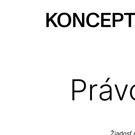
Prejsť
na
obsah
KONCEPT
magazín
Práv
Žiadosť 