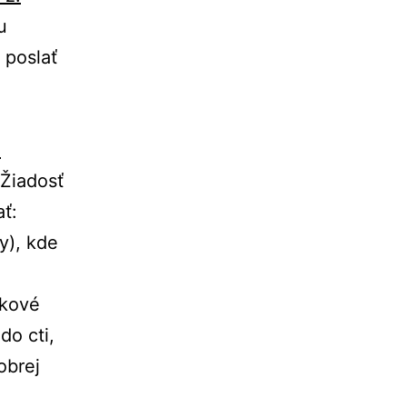
u
 poslať
a
Žiadosť
ť:
y), kde
tkové
do cti,
obrej