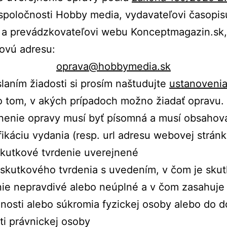
spoločnosti Hobby media, vydavateľovi časopis
 a prevádzkovateľovi webu Konceptmagazin.sk,
ovú adresu:
oprava@hobbymedia.sk
laním žiadosti si prosím naštudujte
ustanoveni
 tom, v akých prípadoch možno žiadať opravu. 
nenie opravy musí byť písomná a musí obsahova
fikáciu vydania (resp. url adresu webovej stránk
skutkové tvrdenie uverejnené
 skutkového tvrdenia s uvedením, v čom je sku
nie nepravdivé alebo neúplné a v čom zasahuje 
jnosti alebo súkromia fyzickej osoby alebo do d
ti právnickej osoby