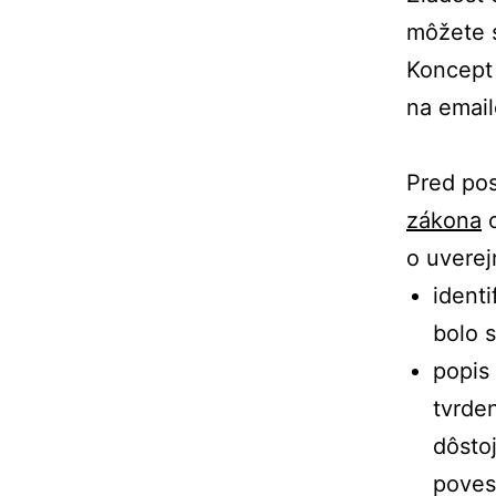
môžete 
Koncept
na email
Pred pos
zákona
o
o uverej
identi
bolo 
popis
tvrde
dôsto
poves