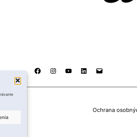
Facebook
Instagram
YouTube
LinkedIn
Email
hrávanie
Ochrana osobný
enia