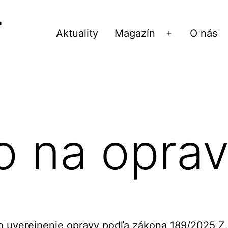
Aktuality
Magazín
O nás
Otvoriť
menu
o na opra
o uverejnenie opravy podľa
zákona 189/2025 Z.