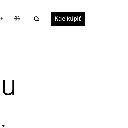
Hľadať…
Kde kúpiť
Otvoriť
menu
vu
 z.