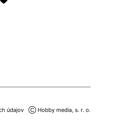
ch údajov
Ⓒ Hobby media, s. r. o.