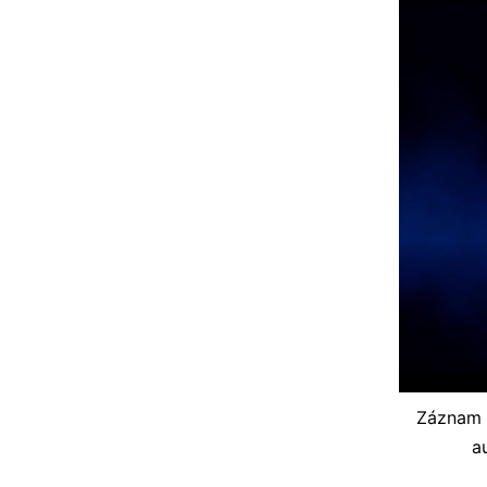
Záznam z
a