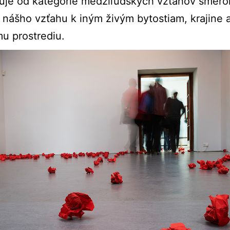
ruje od kategórie medziľudských vzťahov smer
nášho vzťahu k iným živým bytostiam, krajine 
u prostrediu.