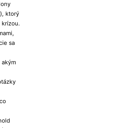
lony
, ktorý
krízou.
émami,
cie sa
, akým
otázky
co
nold