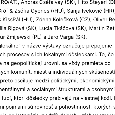
(RO/AT), András Cséfalvay (SK), Hito Steyerl (D
róf & Zsófia Gyenes (/HU), Sanja Iveković (HR)
 KissPál (HU), Zdena Kolečková (CZ), Oliver Re
ilia Rigová (SK), Lucia Tkáčová (SK), Martin Ze
tur Żmijewski (PL) a Jaro Varga (SK).
lokálne“ v názve výstavy označuje prepojenie
ch procesov s ich lokálnymi dôsledkami. To, čo
 na geopolitickej úrovni, sa vždy premieta do
ych komunít, miest a individuálnych skúseností
preto osciluje medzi politickými, ekonomickými
entálnymi a sociálnymi štruktúrami a osobnými
 ľudí, ktorí dôsledky prežívajú na vlastnej koži
mi pojmami sú rovnosť a pohostinnosť, ktorých