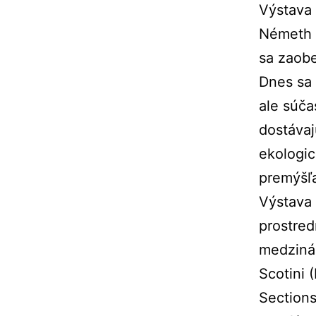
Výstava 
Németh
sa zaob
Dnes sa 
ale súča
dostávaj
ekologic
premýšľ
Výstava
prostred
medziná
Scotini 
Sections