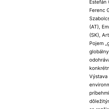
Estefán 
Ferenc G
Szabolcs
(AT), Em
(SK), Ar
Pojem „g
globálny
odohráva
konkrétn
Výstava 
environm
príbehmi
dôležitý