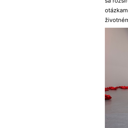
sa rozši
otázkam 
životném