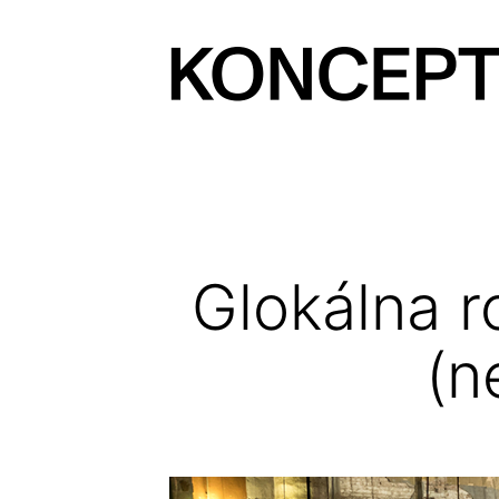
Prejsť
na
obsah
KONCEPT
magazín
Glokálna r
(n