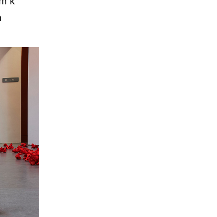
om k
a