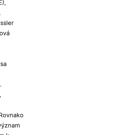
E),
,
ssler
tová
 sa
.
,
. Rovnako
 význam