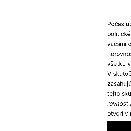
Počas up
politick
väčšmi d
nerovnos
všetko v
V skutoč
zasahujú
tejto sk
rovnosť 
otvorí 