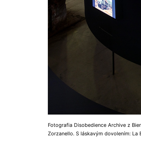
Fotografia Disobedience Archive z Bie
Zorzanello. S láskavým dovolením: La 