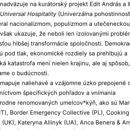
nadväzuje na kurátorský projekt Edit András a I
Universal Hospitality
(Univerzálna pohostinnosť)
eral nacionalizmom, populizmom a utečeneckou 
však ukazuje, že neboli len izolovanými probl
sťou hlbšej transformácie spoločnosti. Demokra
ú pod tlak, ekonomické rozdiely sa prehlbujú a
ká katastrofa mení nielen krajinu, ale aj spôsob
ame o budúcnosti.
 mapuje naliehavé a vzájomne úzko prepojené 
níctvom špecifických pohľadov a vnímania
rodne renomovaných umelcov*kýň, ako sú Mar
(IT), Border Emergency Collective (PL), Cooking
 (UK), Kateryna Aliinyk (UA), Anca Benera & Ar