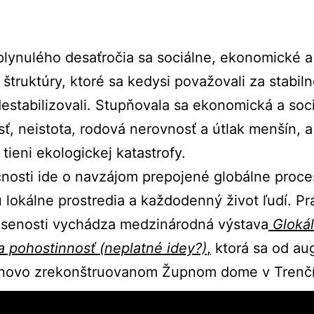
lynulého desaťročia sa sociálne, ekonomické a
é štruktúry, ktoré sa kedysi považovali za stabil
estabilizovali. Stupňovala sa ekonomická a soc
ť, neistota, rodová nerovnosť a útlak menšín, a
 tieni ekologickej katastrofy.
nosti ide o navzájom prepojené globálne proce
 lokálne prostredia a každodenný život ľudí. Pr
úsenosti vychádza medzinárodná výstava
Gloká
a pohostinnosť (neplatné idey?)
,
ktorá sa od au
v novo zrekonštruovanom Župnom dome v Trenč