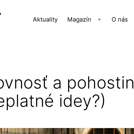
Aktuality
Magazín
O nás
Otvoriť
menu
ovnosť a pohosti
eplatné idey?)