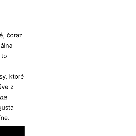
né, čoraz
iálna
 to
sy, ktoré
áve z
lna
gusta
íne.