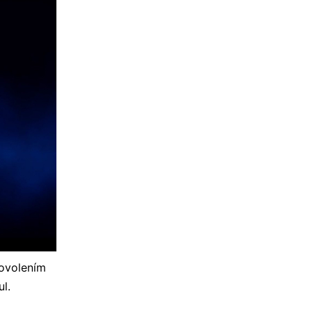
dovolením
l.