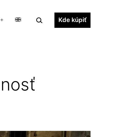
Hľadať…
Kde kúpiť
Otvoriť
menu
nnosť