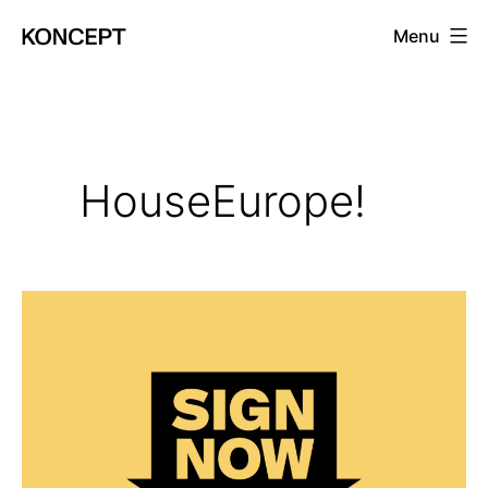
Prejsť
Menu
na
KONCEPT
obsah
magazín
HouseEurope!