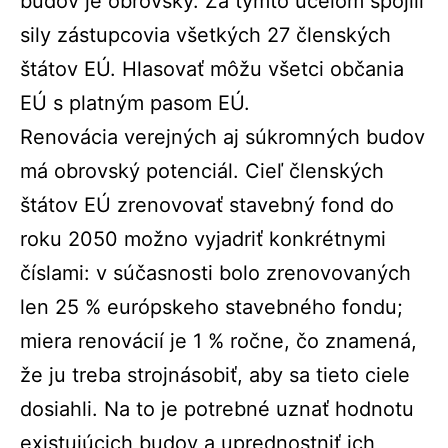
budov je obrovský. Za týmto účelom spojili
sily zástupcovia všetkých 27 členských
štátov EÚ. Hlasovať môžu všetci občania
EÚ s platným pasom EÚ.
Renovácia verejných aj súkromných budov
má obrovský potenciál. Cieľ členských
štátov EÚ zrenovovať stavebný fond do
roku 2050 možno vyjadriť konkrétnymi
číslami: v súčasnosti bolo zrenovovaných
len 25 % európskeho stavebného fondu;
miera renovácií je 1 % ročne, čo znamená,
že ju treba strojnásobiť, aby sa tieto ciele
dosiahli. Na to je potrebné uznať hodnotu
existujúcich budov a uprednostniť ich