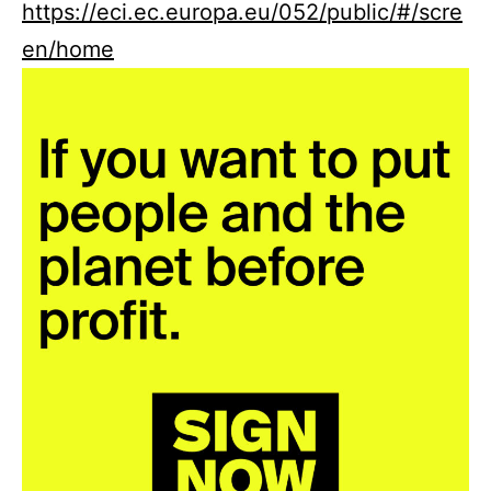
https://eci.ec.europa.eu/052/public/#/scre
en/home