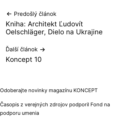
Navigácia
Predošlý článok
Kniha: Architekt Ľudovít
v
Oelschläger, Dielo na Ukrajine
článku
Ďalší článok
Koncept 10
Odoberajte novinky magazínu KONCEPT
Časopis z verejných zdrojov podporil Fond na
podporu umenia