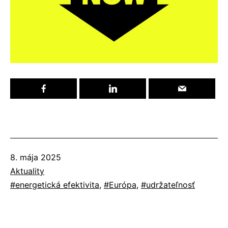
Publikované
8. mája 2025
Kategorizované
Aktuality
ako
Označené
energetická efektivita
,
Európa
,
udržateľnosť
ako