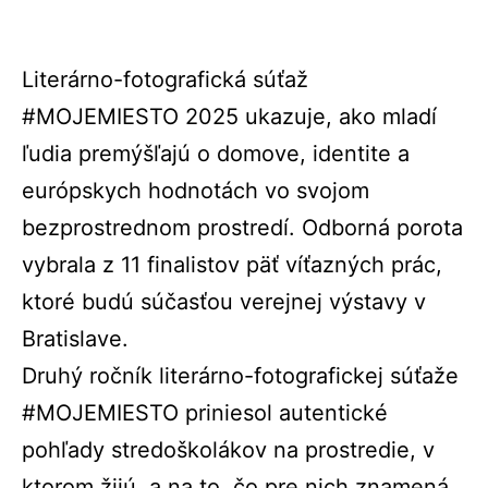
Literárno-fotografická súťaž
#MOJEMIESTO 2025 ukazuje, ako mladí
ľudia premýšľajú o domove, identite a
európskych hodnotách vo svojom
bezprostrednom prostredí. Odborná porota
vybrala z 11 finalistov päť víťazných prác,
ktoré budú súčasťou verejnej výstavy v
Bratislave.
Druhý ročník literárno-fotografickej súťaže
#MOJEMIESTO priniesol autentické
pohľady stredoškolákov na prostredie, v
ktorom žijú, a na to, čo pre nich znamená