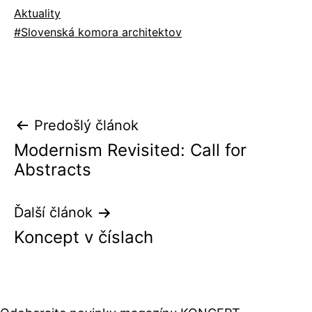
Kategorizované
Aktuality
ako
Označené
Slovenská komora architektov
ako
Navigácia
Predošlý článok
Modernism Revisited: Call for
v
Abstracts
článku
Ďalší článok
Koncept v číslach