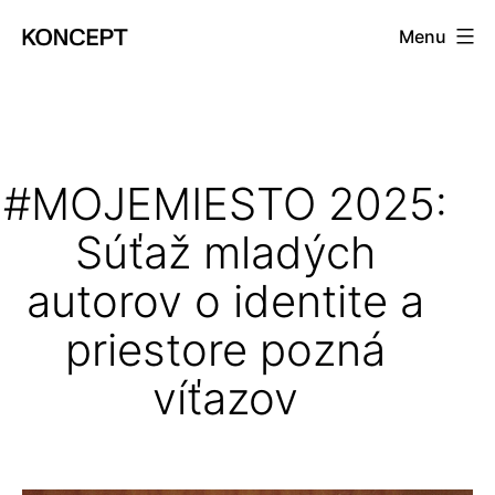
Prejsť
Menu
na
KONCEPT
obsah
magazín
#MOJEMIESTO 2025:
Súťaž mladých
autorov o identite a
priestore pozná
víťazov