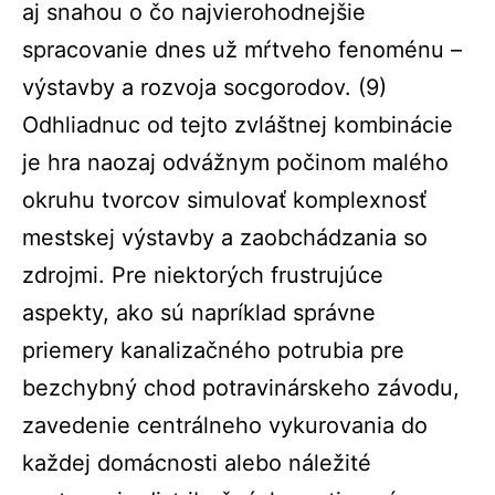
aj snahou o čo najvierohodnejšie
spracovanie dnes už mŕtveho fenoménu –
výstavby a rozvoja socgorodov. (
9)
Odhliadnuc od tejto zvláštnej kombinácie
je hra naozaj odvážnym počinom malého
okruhu tvorcov simulovať komplexnosť
mestskej výstavby a zaobchádzania so
zdrojmi. Pre niektorých frustrujúce
aspekty, ako sú napríklad správne
priemery kanalizačného potrubia pre
bezchybný chod potravinárskeho závodu,
zavedenie centrálneho vykurovania do
každej domácnosti alebo náležité