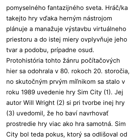
pomyselného fantazijného sveta. Hráč/ka
takejto hry vďaka herným nástrojom
plánuje a manažuje výstavbu virtuálneho
priestoru a do istej miery ovplyvňuje jeho
tvar a podobu, prípadne osud.
Protohistória tohto žánru počítačových
hier sa odohrala v 80. rokoch 20. storočia,
no skutočným prvým míľnikom sa stalo v
roku 1989 uvedenie hry Sim City (
1)
. Jej
autor Will Wright (
2)
si pri tvorbe inej hry
(
3)
uvedomil, že ho baví navrhovať
prostredie hry viac ako hra samotná. Sim
City bol teda pokus, ktorý sa odlišoval od