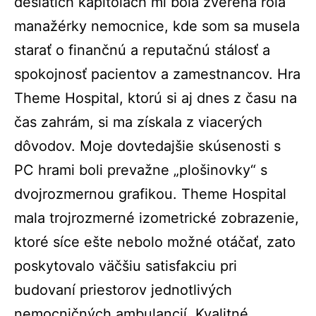
desiatich kapitolách mi bola zverená rola
manažérky nemocnice, kde som sa musela
starať o finančnú a reputačnú stálosť a
spokojnosť pacientov a zamestnancov. Hra
Theme Hospital, ktorú si aj dnes z času na
čas zahrám, si ma získala z viacerých
dôvodov. Moje dovtedajšie skúsenosti s
PC hrami boli prevažne „plošinovky“ s
dvojrozmernou grafikou. Theme Hospital
mala trojrozmerné izometrické zobrazenie,
ktoré síce ešte nebolo možné otáčať, zato
poskytovalo väčšiu satisfakciu pri
budovaní priestorov jednotlivých
nemocničných ambulancií. Kvalitné