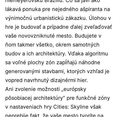
niemeyerovskú Brazíliu. Čo sa javí ako
lákavá ponuka pre nejedného ašpiranta na
výnimočnú urbanistickú zákazku. Úlohou v
hre je budovať a prípadne ďalej zveľaďovať
vaše novovzniknuté mesto. Budujete v
ňom takmer všetko, okrem samotných
budov a ich architektúry. Vďaka algoritmu
sa voľné plochy zón zapĺňajú náhodne
generovanými stavbami, ktorých vzhľad je
vopred navrhnutý dizajnérmi hier.
Ani zvolenie možnosti „európsky
pôsobiacej architektúry“ pre funkčné zóny
v nastaveniach hry Cities: Skyline však
neprebije fakt, že vaše mesto tvoríte na