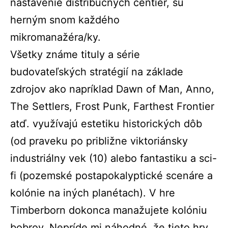
nastavenie distribučných centier, sú
herným snom každého
mikromanažéra/ky.
Všetky známe tituly a série
budovateľských stratégií na základe
zdrojov ako napríklad Dawn of Man, Anno,
The Settlers, Frost Punk, Farthest Frontier
atď. využívajú estetiku historických dôb
(od praveku po približne viktoriánsky
industriálny vek (
10
) alebo fantastiku a sci-
fi (pozemské postapokalyptické scenáre a
kolónie na iných planétach). V hre
Timberborn dokonca manažujete kolóniu
bobrov. Nepríde mi náhodné, že tieto hry