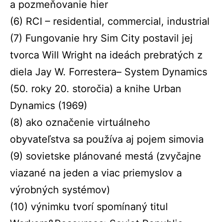
a pozmeňovanie hier
(6)
RCI
–
residential
,
commercial
,
industrial
(7)
Fungovanie hry
Sim
City postavil jej
tvorca
Will
Wright
na ideách prebratých z
diela
Jay
W.
Forrestera
–
System
Dynamics
(50. roky 20. storočia) a knihe Urban
Dynamics (1969)
(8)
ako označenie virtuálneho
obyvateľstva sa používa aj pojem
simovia
(9) sovietske plánované mestá (zvyčajne
viazané na jeden a viac priemyslov a
výrobných systémov)
(10)
výnimku tvorí spomínaný titul