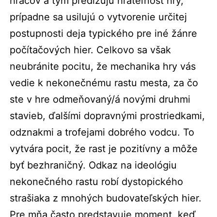
hráčov a tým predlžujú hrateľnosť hry,
prípadne sa usilujú o vytvorenie určitej
postupnosti deja typického pre iné žánre
počítačových hier. Celkovo sa však
neubránite pocitu, že mechanika hry vás
vedie k nekonečnému rastu mesta, za čo
ste v hre odmeňovaný/á novými druhmi
stavieb, ďalšími dopravnými prostriedkami,
odznakmi a trofejami dobrého vodcu. To
vytvára pocit, že rast je pozitívny a môže
byť bezhraničný. Odkaz na ideológiu
nekonečného rastu robí dystopického
strašiaka z mnohých budovateľských hier.
Pre mňa často predstavuje moment, keď