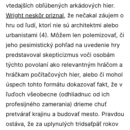
vtedajších obľúbených arkádových hier.
Wright neskôr priznal
, že nečakal záujem o
hru od ľudí, ktorí nie sú architektmi alebo
urbanistami (
4)
. Môžem len polemizovať, či
jeho pesimistický pohľad na uvedenie hry
predstavoval skepticizmus voči osobám
týchto povolaní ako relevantným hráčom a
hráčkam počítačových hier, alebo či mohol
úspech tohto formátu dokazovať fakt, že v
ľuďoch všeobecne (odhliadnuc od ich
profesijného zamerania) drieme chuť
pretvárať krajinu a budovať mesto. Pravdou
ostáva, že za uplynulých tridsaťpäť rokov