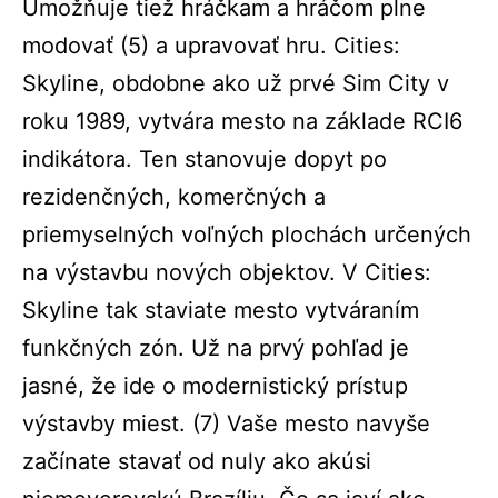
Umožňuje tiež hráčkam a hráčom plne
modovať (5)
a upravovať hru. Cities:
Skyline, obdobne ako už prvé Sim City v
roku 1989, vytvára mesto na základe RCI
6
indikátora. Ten stanovuje dopyt po
rezidenčných, komerčných a
priemyselných voľných plochách určených
na výstavbu nových objektov. V Cities:
Skyline tak staviate mesto vytváraním
funkčných zón. Už na prvý pohľad je
jasné, že ide o modernistický prístup
výstavby miest. (
7)
Vaše mesto navyše
začínate stavať od nuly ako akúsi