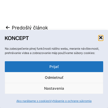
ako
Navigácia
Predošlý článok
Boris Meluš: Celá naša štvrť môže
v
byť environmentálne zaujímavá
článku
Na zabezpečenie plnej funkčnosti nášho webu, meranie návštevnosti,
prehrávanie videa a zobrazovanie máp používame súbory cookies:
Ďalší článok
Kniha: Lucia Tóthová,
Prijať
(Vý)Stavoprojekt Trnava, Trenčín,
Odmietnuť
Piešťany
Nastavenia
Ako narábame s cookies
Vyhlásenie o ochrane súkromia
Odoberajte novinky magazínu KONCEPT