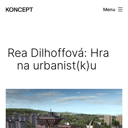
Prejsť
Menu
na
KONCEPT
obsah
magazín
Rea Dilhoffová: Hra
na urbanist(k)u