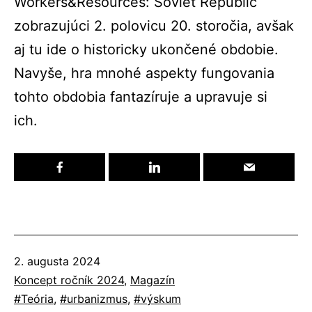
Workers&Resources
: Soviet
Republic
zobrazujúci 2. polovicu 20. storočia, avšak
aj tu
ide
o historicky ukončené obdobie.
Navyše
,
hra mnohé aspekty fungovania
tohto obdobia fantazíruje a upravuje si
ich.
Publikované
2. augusta 2024
Kategorizované
Koncept ročník 2024
,
Magazín
ako
Označené
Teória
,
urbanizmus
,
výskum