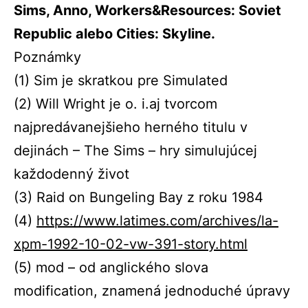
Sims, Anno, Workers&Resources: Soviet
Republic alebo Cities: Skyline.
Poznámky
(1)
Sim
je skratkou pre
Simulated
(2)
Will
Wright
je
o
.
i.
aj
tvorcom
najpredávanejšieho herného titulu v
dejinách –
The
Sims
– hry simulujúcej
každodenný život
(3)
Raid
on
Bungeling
Bay
z roku 1984
(4)
https://www.latimes.com/archives/la-
xpm-1992-10-02-vw-391-story.html
(5)
mod
–
od anglického slova
modification
,
znamená jednoduché úpravy