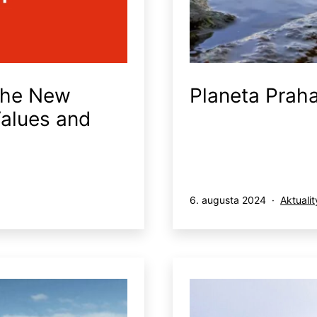
the New
Planeta Prah
alues and
Publikované
Kategor
6. augusta 2024
Aktualit
ako