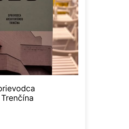
prievodca
 Trenčína
ované