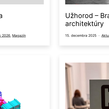
a
Užhorod – Bra
architektúry
Publikované
Kate
k 2026
,
Magazín
15. decembra 2025
Aktu
ako