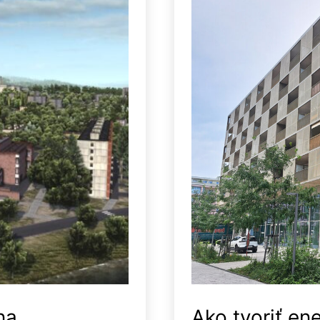
na
Ako tvoriť en