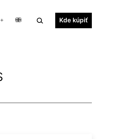
Hľadať…
Kde kúpiť
Otvoriť
menu
s