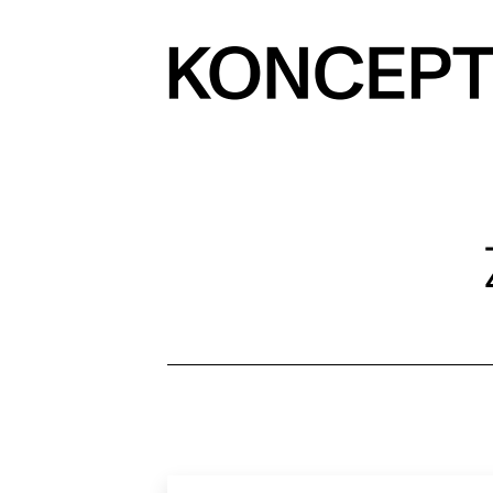
Prejsť
na
obsah
KONCEPT
magazín