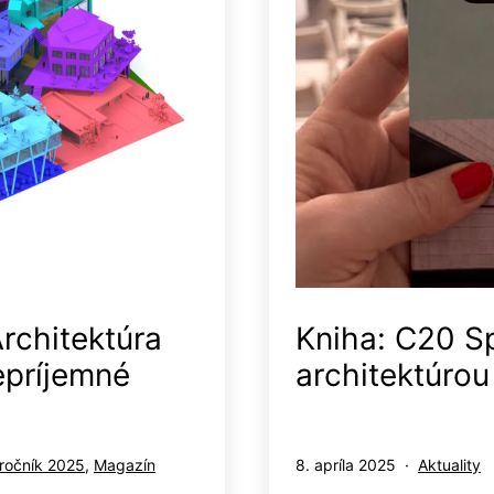
rchitektúra
Kniha: C20 S
epríjemné
architektúrou
Publikované
Kategoriz
ročník 2025
,
Magazín
8. apríla 2025
Aktuality
ako