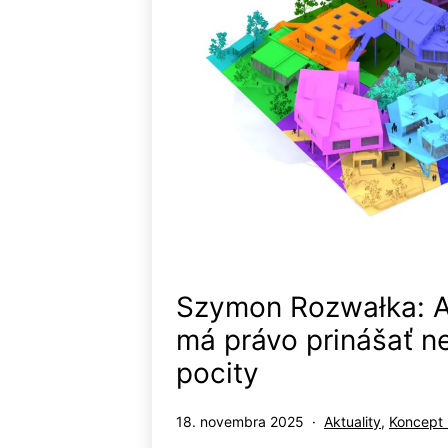
Szymon Rozwałka: A
má právo prinášať n
pocity
Publikované
Kategorizované
18. novembra 2025
Aktuality
,
Koncept 
ako