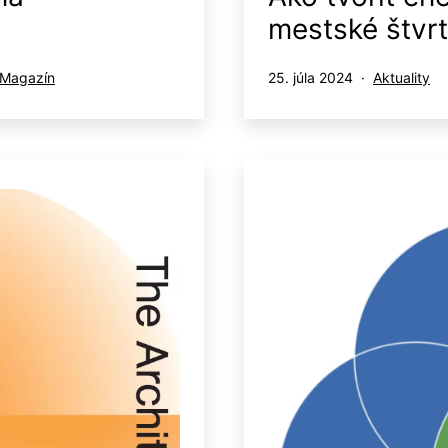
mestské štvr
Publikované
Kategorizo
Magazín
25. júla 2024
Aktuality
ako