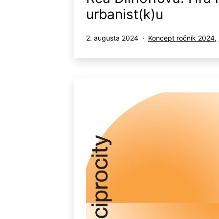
urbanist(k)u
Publikované
Kategorizované
2. augusta 2024
Koncept ročník 2024
,
ako