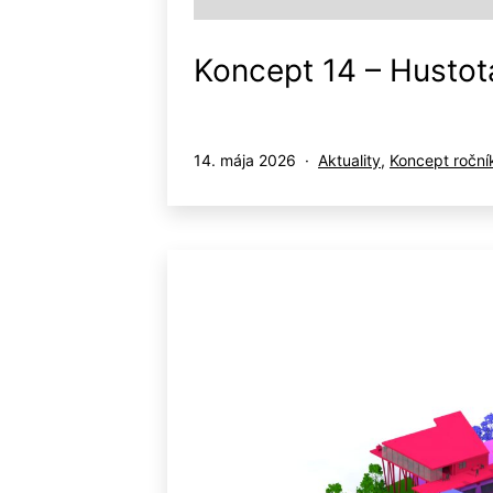
Koncept 14 – Hustot
Publikované
Kategorizované
14. mája 2026
Aktuality
,
Koncept roční
ako