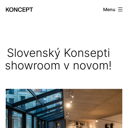
Prejsť
Menu
na
KONCEPT
obsah
magazín
Slovenský Konsepti
showroom v novom!