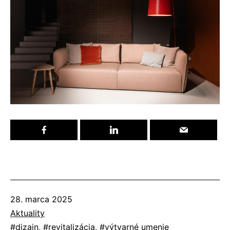
Publikované
28. marca 2025
Kategorizované
Aktuality
ako
Označené
dizajn
,
revitalizácia
,
výtvarné umenie