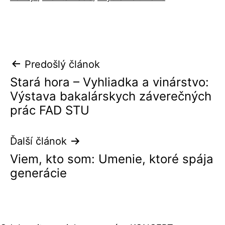
ako
Navigácia
Predošlý článok
Stará hora – Vyhliadka a vinárstvo:
v
Výstava bakalárskych záverečných
článku
prác FAD STU
Ďalší článok
Viem, kto som: Umenie, ktoré spája
generácie