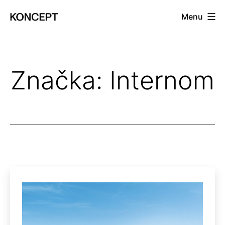
Prejsť
Menu
na
KONCEPT
obsah
magazín
Značka:
Internom