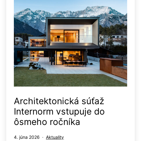
Architektonická súťaž
Internorm vstupuje do
ôsmeho ročníka
Publikované
Kategorizované
4. júna 2026
Aktuality