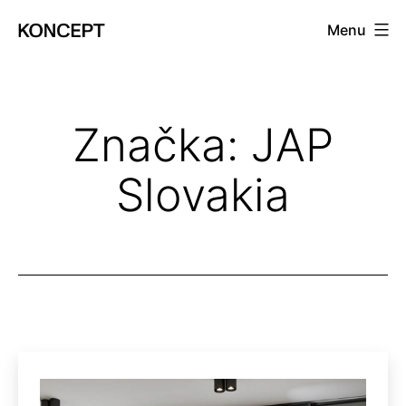
Prejsť
Menu
na
KONCEPT
obsah
magazín
Značka:
JAP
Slovakia