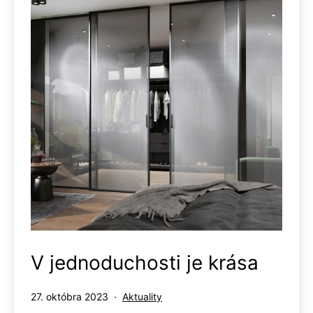
V jednoduchosti je krása
Publikované
Kategorizované
27. októbra 2023
Aktuality
ako