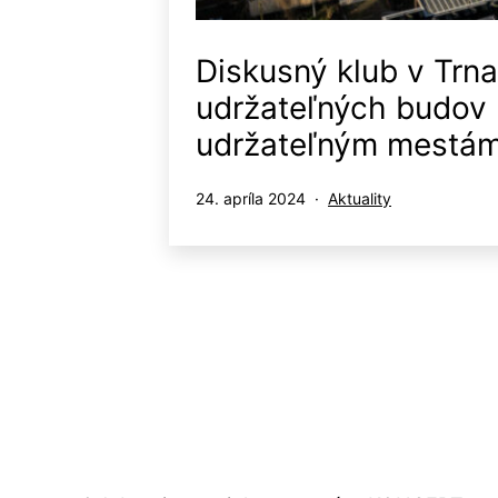
Diskusný klub v Trn
udržateľných budov 
udržateľným mestám
Publikované
Kategorizované
24. apríla 2024
Aktuality
ako
Stránkovanie
príspevkov