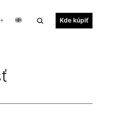
Hľadať…
Kde kúpiť
Otvoriť
menu
ť