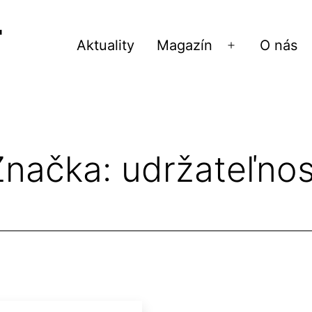
Aktuality
Magazín
O nás
Otvoriť
menu
Značka:
udržateľnos