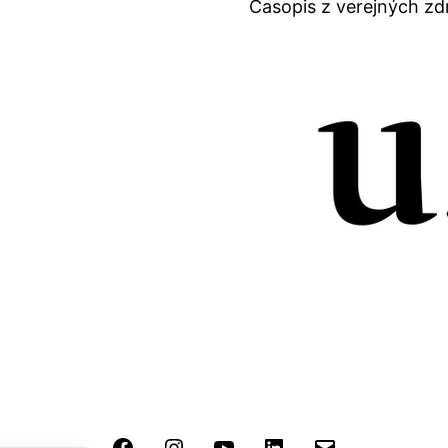
Časopis z verejných zd
Facebook
Instagram
YouTube
LinkedIn
Email