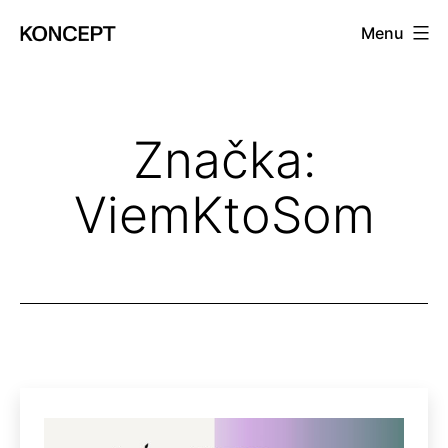
Prejsť
Menu
na
KONCEPT
obsah
magazín
Značka:
ViemKtoSom