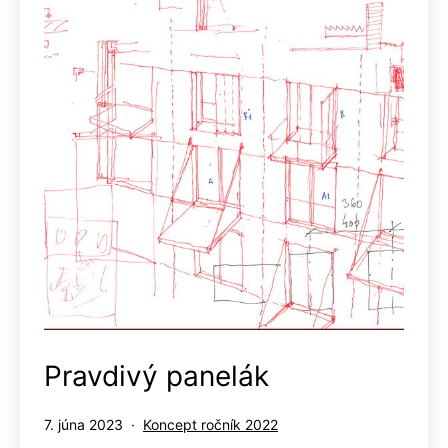
Pravdivý panelák
Publikované
Kategorizované
7. júna 2023
Koncept ročník 2022
ako