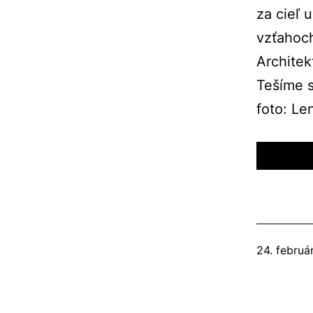
za cieľ 
vzťahoch
Architek
Tešíme s
foto: L
Publikova
24. februá