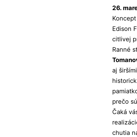
26. mar
Koncept 
Edison F
citlivej
Ranné st
Tomano
aj širší
historic
pamiatko
prečo sú
Čaká vás
realizáci
chutia n