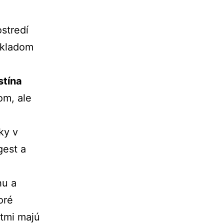
stredí
íkladom
stína
om, ale
ky v
gest a
hu a
oré
ktmi majú