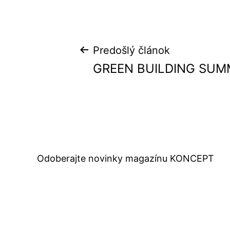
Navigácia
Predošlý článok
GREEN BUILDING SUM
v
článku
Odoberajte novinky magazínu KONCEPT