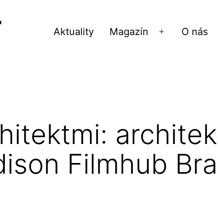
Aktuality
Magazín
O nás
Otvoriť
menu
hitektmi: archite
dison Filmhub Bra