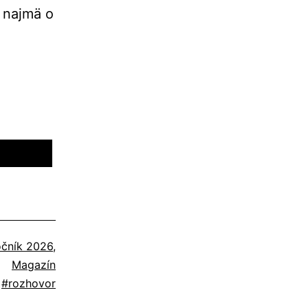
e najmä o
očník 2026
,
Magazín
,
rozhovor