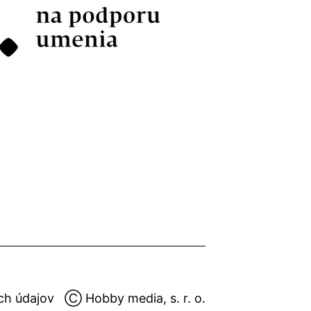
ch údajov
Ⓒ Hobby media, s. r. o.