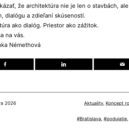
ukázať, že architektúra nie je len o stavbách, al
, dialógu a zdieľaní skúseností.
túra ako dialóg. Priestor ako zážitok.
a na vás.
enka Némethová
né
Kategorizované
ra 2026
Aktuality
,
Koncept r
ako
Označené
Bratislava
,
podujatie
ako