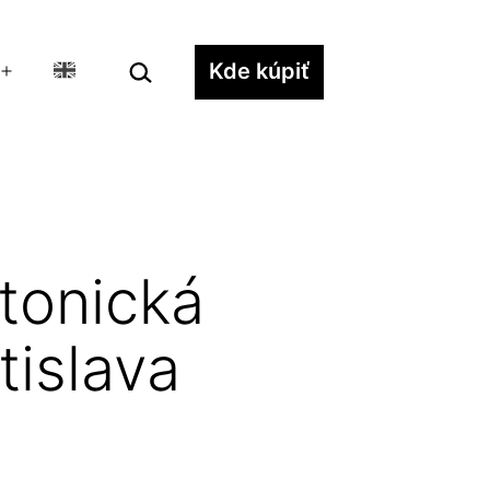
Hľadať…
Kde kúpiť
Otvoriť
menu
ktonická
tislava