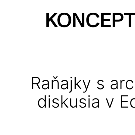
Prejsť
na
obsah
KONCEPT
magazín
Raňajky s arc
diskusia v E