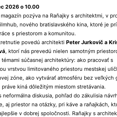
ec 2026 o 10.00
magazín pozýva na Raňajky s architektmi, v pro
ilmhub, nového bratislavského kina, ktoré je pr
 práce s priestorom a komunitou.
retnutie povedú architekti
Peter Jurkovič a Kri
vá
, ktorí nás prevedú nielen samotným priestor
mi témami súčasnej architektúry: ako pracovať s
kou vrstvou limitovaného priestoru mestskej ulič
vej zóne, ako vytvárať atmosféru bez veľkých 
 práve kiná dôležitým miestom stretávania.
 neformálna diskusia, pohľad do zákulisia návr
e, aj priestor na otázky, pri káve a raňajkách, kt
ajlepšie v dobrej spoločnosti. Raňajky s archite