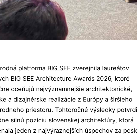
rodná platforma
BIG SEE
zverejnila laureátov
ych BIG SEE Architecture Awards 2026, ktoré
ne oceňujú najvýznamnejšie architektonické,
ske a dizajnérske realizácie z Európy a širšieho
odného priestoru. Tohtoročné výsledky potvrdi
ne silnú pozíciu slovenskej architektúry, ktorá
nala jeden z najvýraznejších úspechov za pos