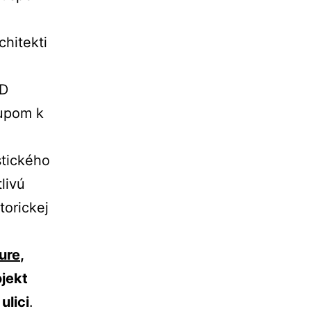
chitekti
3D
tupom k
stického
tlivú
torickej
ure
,
ojekt
ulici
.