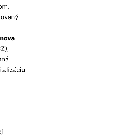
rom,
ntovaný
nova
CZ),
inná
talizáciu
ej