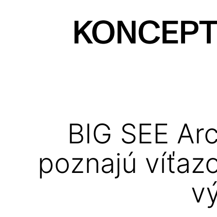
Prejsť
na
obsah
KONCEPT
magazín
BIG SEE Ar
poznajú víťazo
v