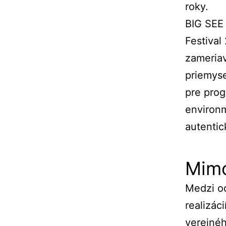
roky.
BIG SEE
Festival
zameriav
priemyse
pre prog
environ
autentic
Mimo
Medzi oc
realizác
verejnéh