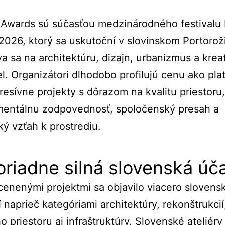
 Awards sú súčasťou medzinárodného festivalu
 2026, ktorý sa uskutoční v slovinskom Portorož
a sa na architektúru, dizajn, urbanizmus a krea
l. Organizátori dlhodobo profilujú cenu ako pla
resívne projekty s dôrazom na kvalitu priestoru,
mentálnu zodpovednosť, spoločenský presah a
ký vzťah k prostrediu.
riadne silná slovenská úč
enenými projektmi sa objavilo viacero slovens
ií naprieč kategóriami architektúry, rekonštrukcií
o priestoru aj infraštruktúry. Slovenské ateliéry