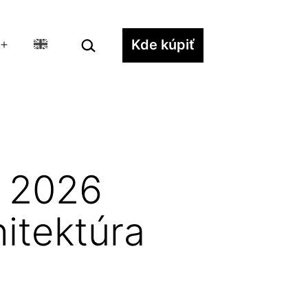
Hľadať…
Kde kúpiť
Otvoriť
menu
s 2026
itektúra