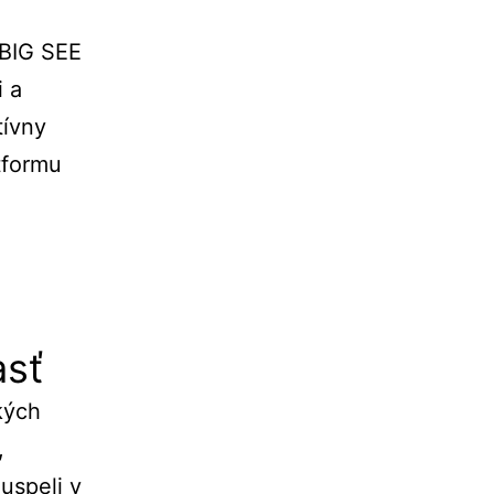
 BIG SEE
i a
tívny
tformu
asť
kých
,
 uspeli v