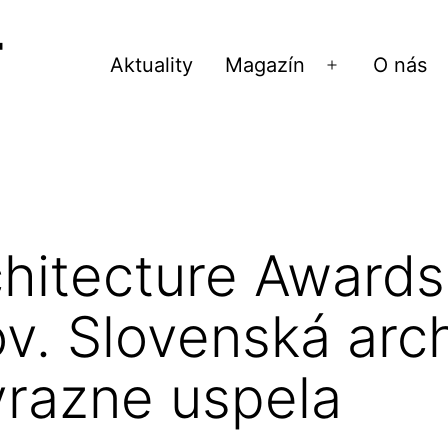
Aktuality
Magazín
O nás
Otvoriť
menu
chitecture Award
v. Slovenská arch
ýrazne uspela