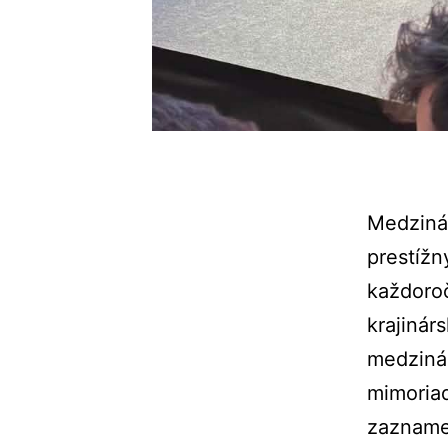
Medziná
prestížn
každoroč
krajinár
medzinár
mimoriad
zazname