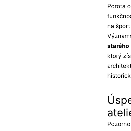
Porota o
funkčnos
na šport
Významn
starého 
ktorý zí
architek
historic
Úspe
ateli
Pozornos