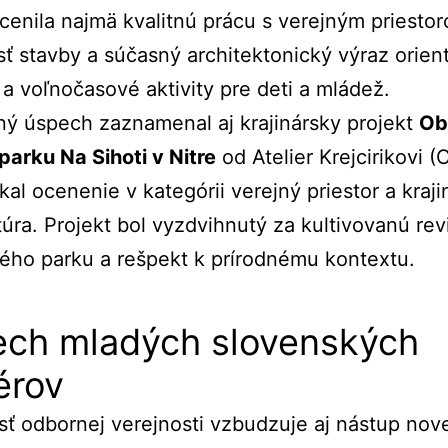
cenila najmä kvalitnú prácu s verejným priesto
ť stavby a súčasný architektonický výraz orie
 a voľnočasové aktivity pre deti a mládež.
ý úspech zaznamenal aj krajinársky projekt
Ob
parku Na Sihoti v Nitre
od Atelier Krejcirikovi (
skal ocenenie v kategórii verejný priestor a kraj
túra. Projekt bol vyzdvihnutý za kultivovanú revi
kého parku a rešpekt k prírodnému kontextu.
ch mladých slovenských
érov
ť odbornej verejnosti vzbudzuje aj nástup nov