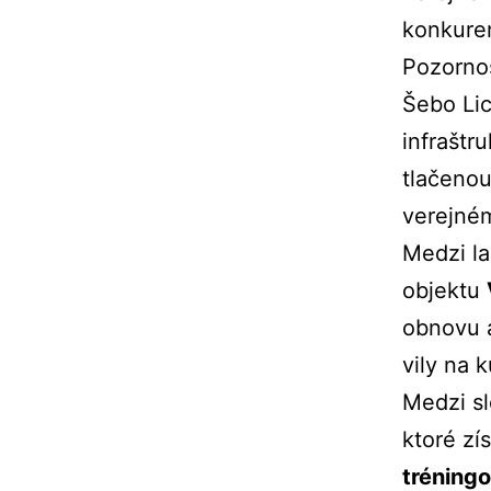
konkuren
Pozornos
Šebo Lic
infraštr
tlačeno
verejném
Medzi la
objektu
obnovu a
vily na 
Medzi sl
ktoré zí
tréningo