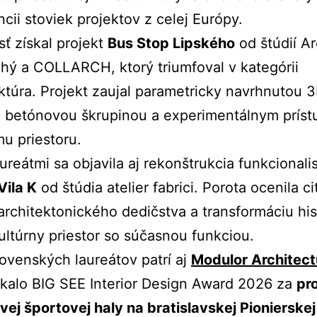
cii stoviek projektov z celej Európy.
ť získal projekt
Bus Stop Lipského
od štúdií Ar
hý a COLLARCH, ktorý triumfoval v kategórii
uktúra. Projekt zaujal parametricky navrhnutou 
u betónovou škrupinou a experimentálnym prís
u priestoru.
ureátmi sa objavila aj rekonštrukcia funkcionali
Vila K
od štúdia atelier fabrici. Porota ocenila ci
rchitektonického dedičstva a transformáciu his
kultúrny priestor so súčasnou funkciou.
ovenských laureátov patrí aj
Modulor Architect
skalo BIG SEE Interior Design Award 2026 za
pr
vej športovej haly na bratislavskej Pionierskej 