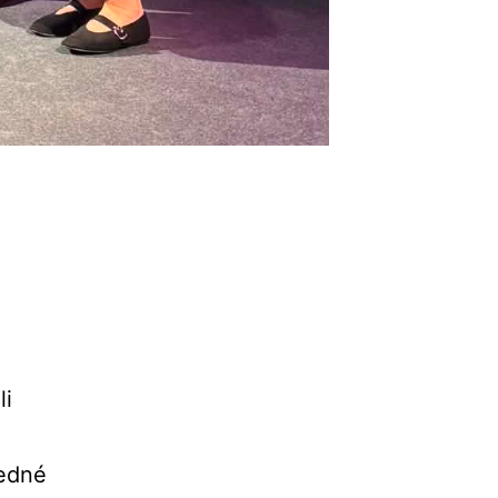
li
ledné