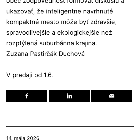
obec zodpovednosť formovať diskusiu a
ukazovať, že inteligentne navrhnuté
kompaktné mesto môže byť zdravšie,
spravodlivejšie a ekologickejšie než
rozptýlená suburbánna krajina.
Zuzana Pastirčák Duchová
V predaji od 1.6.
Publikované
14. mája 2026