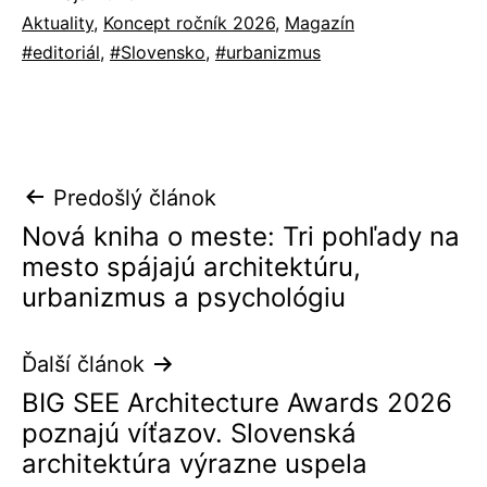
Kategorizované
Aktuality
,
Koncept ročník 2026
,
Magazín
ako
Označené
editoriál
,
Slovensko
,
urbanizmus
ako
Navigácia
Predošlý článok
Nová kniha o meste: Tri pohľady na
v
mesto spájajú architektúru,
článku
urbanizmus a psychológiu
Ďalší článok
BIG SEE Architecture Awards 2026
poznajú víťazov. Slovenská
architektúra výrazne uspela