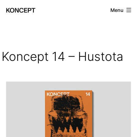
Prejsť
Menu
na
KONCEPT
obsah
magazín
Koncept 14 – Hustota