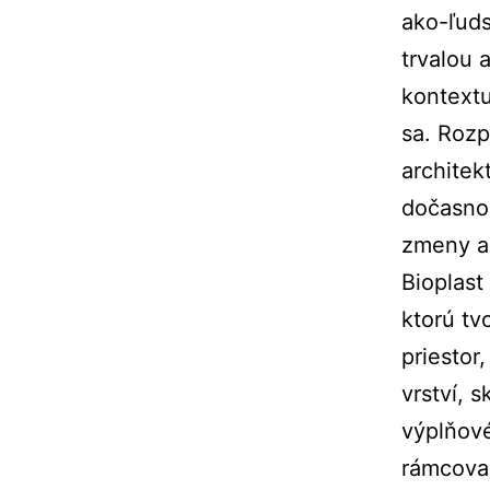
ako-ľuds
trvalou 
kontextu
sa. Rozp
architek
dočasnos
zmeny a
Bioplast
ktorú tv
priestor
vrství, 
výplňové
rámcovan