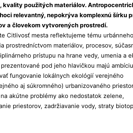
 kvality použitých materiálov. Antropocentri
 hoci relevantný, nepokrýva komplexnú šírku 
ov a človekom vytvorených prostredí.
te Citlivosť mesta reflektujeme tému urbánneh
ia prostredníctvom materiálov, procesov, súča
ciplinárneho prístupu na hrane vedy, umenia a e
 prezentované pod jeho hlavičkou majú ambíci
vať fungovanie lokálnych ekológií verejného
ejného aj súkromného) urbanizovaného priesto
 na akútne problémy ako nedostatok zelene,
anie priestorov, zadržiavanie vody, straty bioto