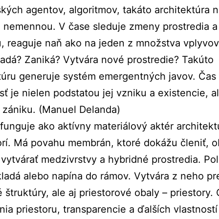
kých agentov, algoritmov, takáto architektúra 
a nemennou. V čase sleduje zmeny prostredia a 
, reaguje naň ako na jeden z množstva vplyvov
adá? Zaniká? Vytvára nové prostredie? Takúto
túru generuje systém emergentných javov. Čas
ť je nielen podstatou jej vzniku a existencie, al
 zániku. (Manuel Delanda)
 funguje ako aktívny materiálový aktér architekt
orí. Má povahu membrán, ktoré dokážu členiť, o
, vytvárať medzivrstvy a hybridné prostredia. Po
skladá alebo napína do rámov. Vytvára z neho pr
 štruktúry, ale aj priestorové obaly – priestory
ia priestoru, transparencie a ďalších vlastnost