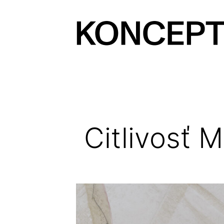
Prejsť
na
obsah
KONCEPT
magazín
Citlivosť 