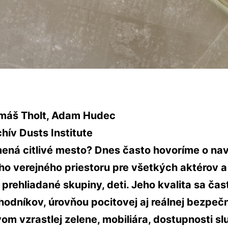
omáš Tholt, Adam Hudec
chív Dusts Institute
ená citlivé mesto? Dnes často hovoríme o na
ho verejného priestoru pre všetkých aktérov a
 prehliadané skupiny, deti. Jeho kvalita sa čas
hodníkov, úrovňou pocitovej aj reálnej bezpečn
m vzrastlej zelene, mobiliára, dostupnosti sl