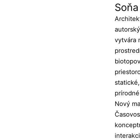
Soňa 
Architek
autorský
vytvára 
prostred
biotopo
priestor
statické
prírodné
Nový mat
Časovosť
konceptm
interakc