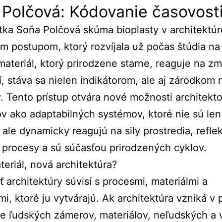
Polčová: Kódovanie časovost
tka Soňa Polčová skúma bioplasty v architektúr
m postupom, ktorý rozvíjala už počas štúdia n
materiál, ktorý prirodzene starne, reaguje na z
í, stáva sa nielen indikátorom, ale aj zárodkom
v.
Tento prístup otvára nové možnosti architekt
ov ako adaptabilných systémov, ktoré nie sú len
, ale dynamicky reagujú na sily prostredia, refle
 procesy a sú súčasťou prirodzených cyklov.
eriál, nová architektúra?
 architektúry súvisí s procesmi, materiálmi a
i, ktoré ju vytvárajú. Ak architektúra vzniká v
ie ľudských zámerov, materiálov, neľudských a 