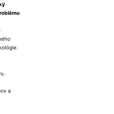
cký
problému
o
sného
kológie.
u
ru.
pov a