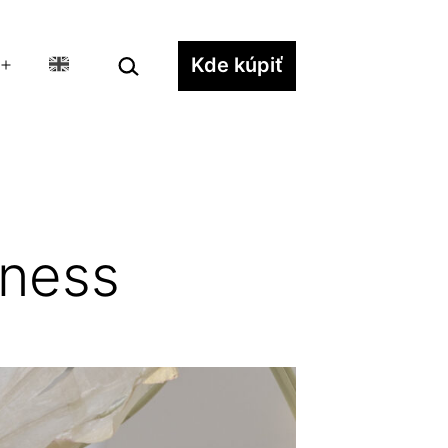
Hľadať…
Kde kúpiť
Otvoriť
menu
tness