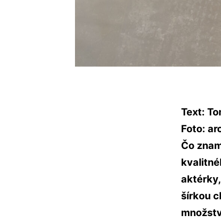
Text: T
Foto: ar
Čo znam
kvalitné
aktérky,
šírkou c
množstvo