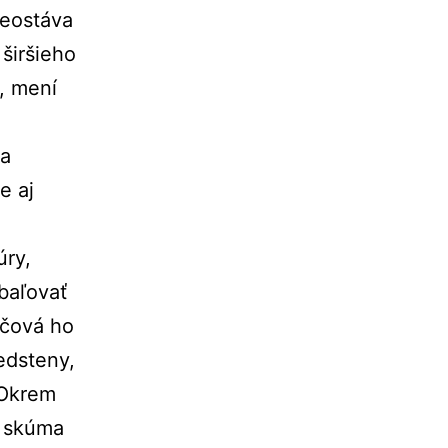
neostáva
širšieho
, mení
 a
e aj
úry,
baľovať
lčová ho
edsteny,
. Okrem
í skúma