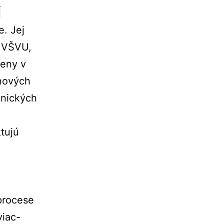
i
e. Jej
a VŠVU,
meny v
 nových
onických
ktujú
 procese
viac-