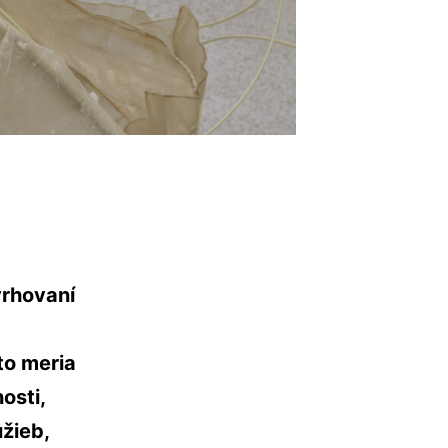
vrhovaní
to meria
osti,
užieb,