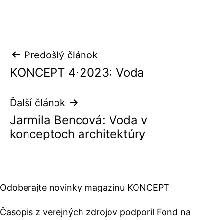
ako
Navigácia
Predošlý článok
KONCEPT 4⋅2023: Voda
v
článku
Ďalší článok
Jarmila Bencová: Voda v
konceptoch architektúry
Odoberajte novinky magazínu KONCEPT
Časopis z verejných zdrojov podporil Fond na