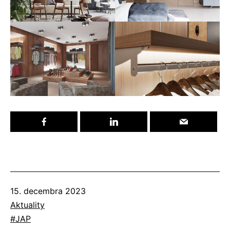
Publikované
15. decembra 2023
Kategorizované
Aktuality
ako
Označené
JAP