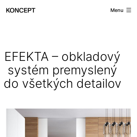
Prejsť
Menu
na
KONCEPT
obsah
magazín
EFEKTA – obkladový
systém premyslený
do všetkých detailov