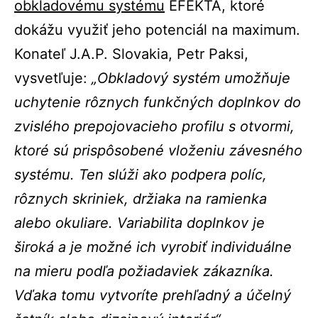
obkladovému systému
EFEKTA, ktoré
dokážu využiť jeho potenciál na maximum.
Konateľ J.A.P. Slovakia, Petr Paksi,
vysvetľuje:
„Obkladový systém umožňuje
uchytenie rôznych funkčných doplnkov do
zvislého prepojovacieho profilu s otvormi,
ktoré sú prispôsobené vloženiu závesného
systému. Ten slúži ako podpera políc,
rôznych skriniek, držiaka na ramienka
alebo okuliare. Variabilita doplnkov je
široká a je možné ich vyrobiť individuálne
na mieru podľa požiadaviek zákazníka.
Vďaka tomu vytvoríte prehľadný a účelný