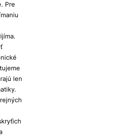
. Pre
nímaniu
rijíma.
ť
onické
ktujeme
rajú len
atiky.
erejných
skryťich
a