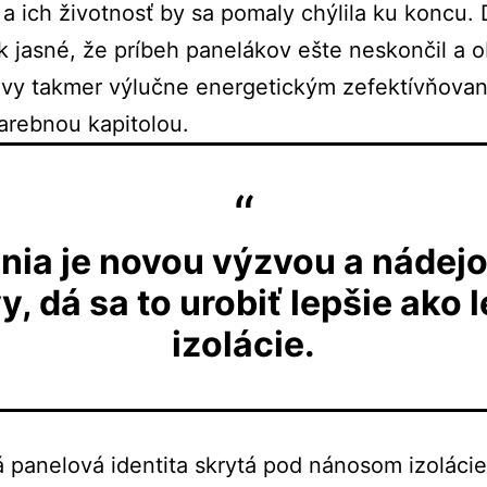
 a ich životnosť by sa pomaly chýlila ku koncu. 
 jasné, že príbeh panelákov ešte neskončil a 
vy takmer výlučne energetickým zefektívňovan
arebnou kapitolou.
ia je novou výzvou a nádejo
, dá sa to urobiť lepšie ako 
izolácie.
á panelová identita skrytá pod nánosom izolácie