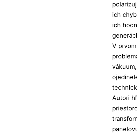
polarizu
ich chyb
ich hodn
generáci
V prvom 
problema
vákuum, 
ojedinel
technick
Autori h
priestor
transfor
panelovú