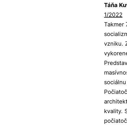
Táňa Ku
1/2022
Takmer 7
sociali
vzniku. 
vykorene
Predstav
masívnos
sociálnu
Počiatoč
architek
kvality.
počiatoč