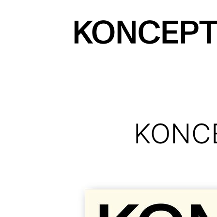
Prejsť
na
obsah
KONCEPT
magazín
KONCE