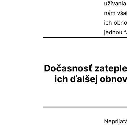
užívania
nám však
ich obno
jednou f
Dočasnosť zateplen
ich ďalšej obnovy
Neprijat