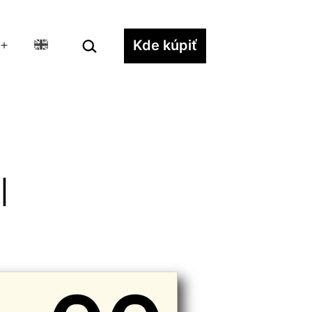
Hľadať…
Kde kúpiť
Otvoriť
menu
l