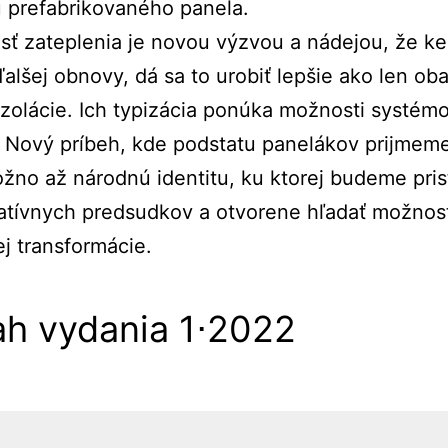
 prefabrikovaného panela.
ť zateplenia je novou výzvou a nádejou, že ke
ďalšej obnovy, dá sa to urobiť lepšie ako len obal
izolácie. Ich typizácia ponúka možnosti systé
. Nový príbeh, kde podstatu panelákov prijmem
žno až národnú identitu, ku ktorej budeme pri
tívnych predsudkov a otvorene hľadať možnost
j transformácie.
h vydania 1⋅2022