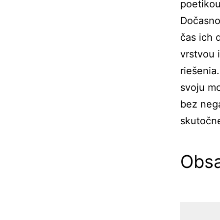
poetikou
Dočasnos
čas ich 
vrstvou 
riešenia
svoju mo
bez nega
skutočne
Obsa