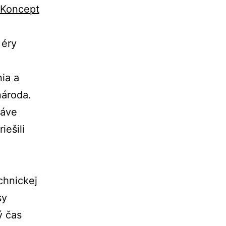
Koncept
 éry
ia a
národa.
ráve
iešili
chnickej
sy
ý čas