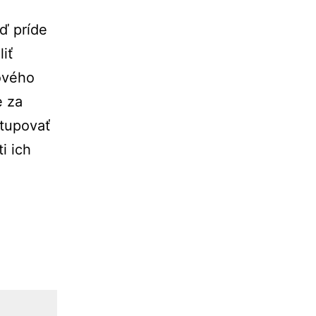
ď príde
iť
mového
e za
stupovať
i ich