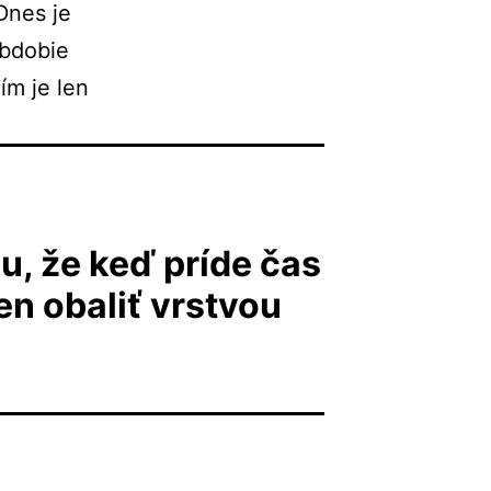
Dnes je
obdobie
ím je len
u, že keď príde čas
len obaliť vrstvou