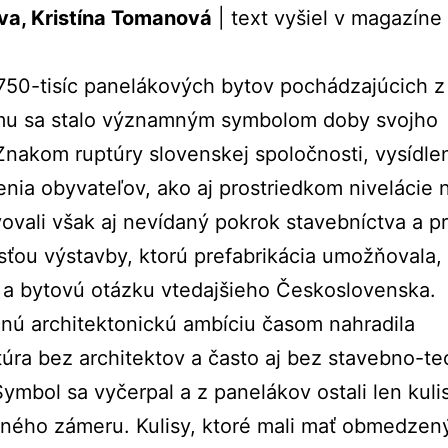
va, Kristína Tomanová
| text vyšiel v magazíne
50-tisíc panelákových bytov pochádzajúcich z
zmu sa stalo významným symbolom doby svojho
Znakom ruptúry slovenskej spoločnosti, vysídlen
nia obyvateľov, ako aj prostriedkom nivelácie 
ovali však aj nevídaný pokrok stavebníctva a p
ťou výstavby, ktorú prefabrikácia umožňovala, r
 a bytovú otázku vtedajšieho Československa.
nú architektonickú ambíciu časom nahradila
túra bez architektov a často aj bez stavebno-te
 Symbol sa vyčerpal a z panelákov ostali len kuli
ného zámeru. Kulisy, ktoré mali mať obmedzen