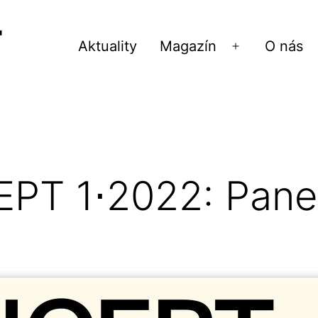
Aktuality
Magazín
O nás
Otvoriť
menu
PT 1⋅2022: Pane