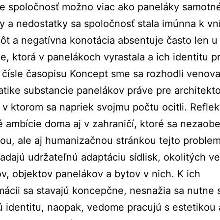
je spoločnosť možno viac ako paneláky samotné
y a nedostatky sa spoločnosť stala imúnna k v
ôt a negatívna konotácia absentuje často len u
e, ktorá v panelákoch vyrastala a ich identitu p
čísle časopisu Koncept sme sa rozhodli venova
tike substancie panelákov práve pre architekt
v ktorom sa napriek svojmu počtu ocitli. Refle
é ambície doma aj v zahraničí, ktoré sa nezaobe
ou, ale aj humanizačnou stránkou tejto problem
ľadajú udržateľnú adaptáciu sídlisk, okolitých v
ov, objektov panelákov a bytov v nich. K ich
mácii sa stavajú koncepčne, nesnažia sa nutne 
 identitu, naopak, vedome pracujú s estetikou 