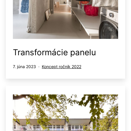
Transformácie panelu
Publikované
Kategorizované
7. júna 2023
Koncept ročník 2022
ako