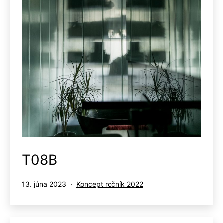
T08B
Publikované
Kategorizované
13. júna 2023
Koncept ročník 2022
ako