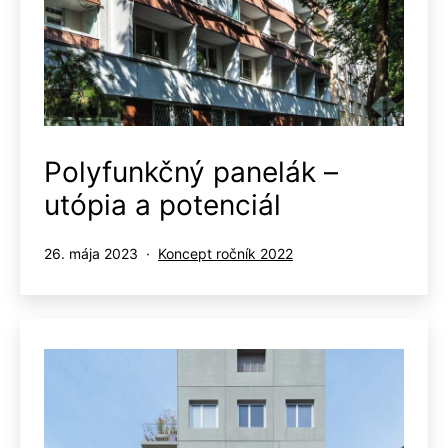
Polyfunkčný panelák –
utópia a potenciál
Publikované
Kategorizované
26. mája 2023
Koncept ročník 2022
ako