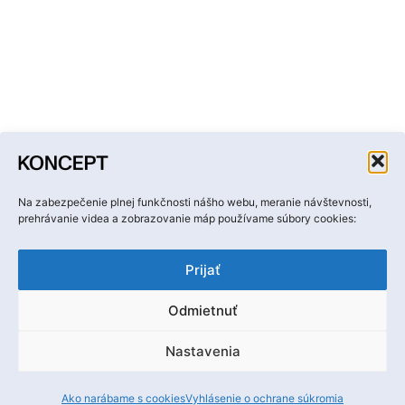
Facebook
Instagram
YouTube
LinkedIn
Email
Na zabezpečenie plnej funkčnosti nášho webu, meranie návštevnosti,
prehrávanie videa a zobrazovanie máp používame súbory cookies:
Prijať
Odmietnuť
Ochrana osobných údajov
Nastavenia
Ⓒ Hobby media, s. r. o.
Ako narábame s cookies
Vyhlásenie o ochrane súkromia