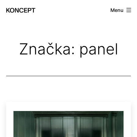
Prejsť
Menu
na
KONCEPT
obsah
magazín
Značka:
panel