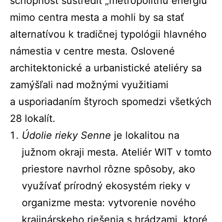
schopnosť sústrediť „metropolitnú energiu“
mimo centra mesta a mohli by sa stať
alternatívou k tradičnej typológii hlavného
námestia v centre mesta. Oslovené
architektonické a urbanistické ateliéry sa
zamýšľali nad možnými využitiami
a usporiadaním štyroch spomedzi všetkých
28 lokalít.
Údolie rieky Senne
je lokalitou na
južnom okraji mesta. Ateliér WIT v tomto
priestore navrhol rôzne spôsoby, ako
využívať prírodný ekosystém rieky v
organizme mesta: vytvorenie nového
krajinárskeho riešenia s hrádzami, ktoré