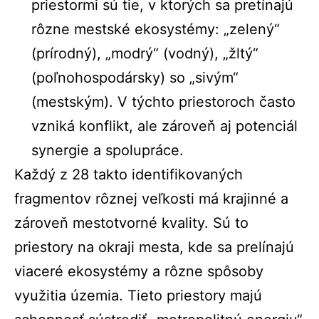
priestormi sú tie, v ktorých sa pretínajú
rôzne mestské ekosystémy: „zelený“
(prírodný), „modrý“ (vodný), „žltý“
(poľnohospodársky) so „sivým“
(mestským). V týchto priestoroch často
vzniká konflikt, ale zároveň aj potenciál
synergie a spolupráce.
Každý z 28 takto identifikovaných
fragmentov rôznej veľkosti má krajinné a
zároveň mestotvorné kvality. Sú to
priestory na okraji mesta, kde sa prelínajú
viaceré ekosystémy a rôzne spôsoby
využitia územia. Tieto priestory majú