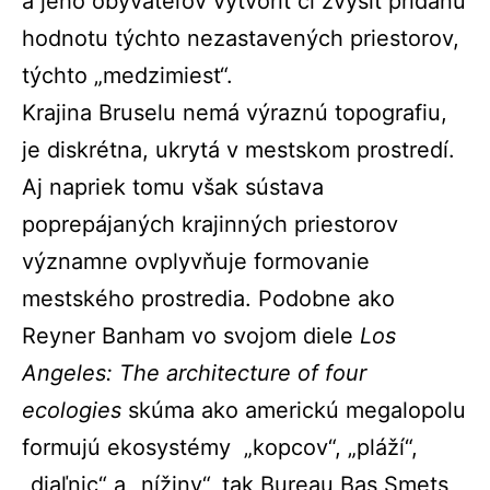
a jeho obyvateľov vytvoriť či zvýšiť pridanú
hodnotu týchto nezastavených priestorov,
týchto „medzimiest“.
Krajina Bruselu nemá výraznú topografiu,
je diskrétna, ukrytá v mestskom prostredí.
Aj napriek tomu však sústava
poprepájaných krajinných priestorov
významne ovplyvňuje formovanie
mestského prostredia. Podobne ako
Reyner Banham vo svojom diele
Los
Angeles: The architecture of four
ecologies
skúma ako americkú megalopolu
formujú ekosystémy „kopcov“, „pláží“,
„diaľnic“ a „nížiny“, tak Bureau Bas Smets