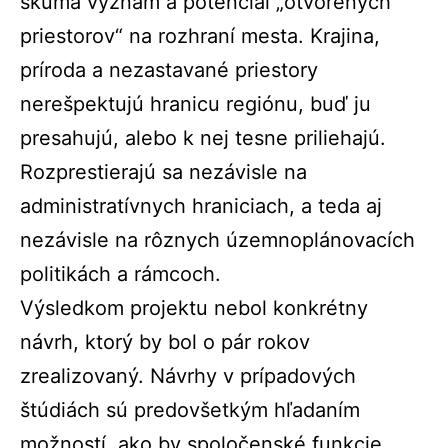
skúma význam a potenciál „otvorených
priestorov“ na rozhraní mesta. Krajina,
príroda a nezastavané priestory
nerešpektujú hranicu regiónu, buď ju
presahujú, alebo k nej tesne priliehajú.
Rozprestierajú sa nezávisle na
administratívnych hraniciach, a teda aj
nezávisle na rôznych územnoplánovacích
politikách a rámcoch.
Výsledkom projektu nebol konkrétny
návrh, ktorý by bol o pár rokov
zrealizovaný. Návrhy v prípadových
štúdiách sú predovšetkým hľadaním
možností, ako by spoločenské funkcie