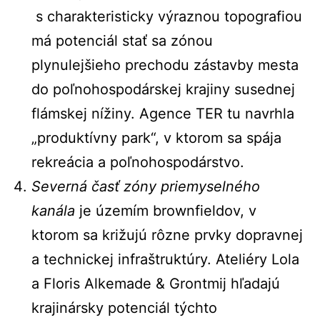
s charakteristicky výraznou topografiou
má potenciál stať sa zónou
plynulejšieho prechodu zástavby mesta
do poľnohospodárskej krajiny susednej
flámskej nížiny. Agence TER tu navrhla
„produktívny park“, v ktorom sa spája
rekreácia a poľnohospodárstvo.
Severná časť zóny priemyselného
kanála
je územím brownfieldov, v
ktorom sa križujú rôzne prvky dopravnej
a technickej infraštruktúry. Ateliéry Lola
a Floris Alkemade & Grontmij hľadajú
krajinársky potenciál týchto