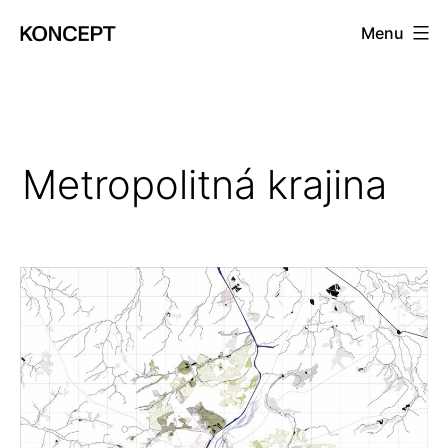
Prejsť
Menu
na
KONCEPT
obsah
magazín
Metropolitná krajina