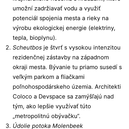
umožní zadržiavať vodu a využiť
potenciál spojenia mesta a rieky na
výrobu ekologickej energie (elektriny,
tepla, bioplynu).
Scheutbos
je štvrť s vysokou intenzitou
rezidenčnej zástavby na západnom
okraji mesta. Bývanie tu priamo susedí s
veľkým parkom a fliačkami
poľnohospodárskeho územia. Architekti
Coloco a Devspace sa zamýšľajú nad
tým, ako lepšie využívať túto
„metropolitnú obývačku“.
Údolie potoka Molenbeek