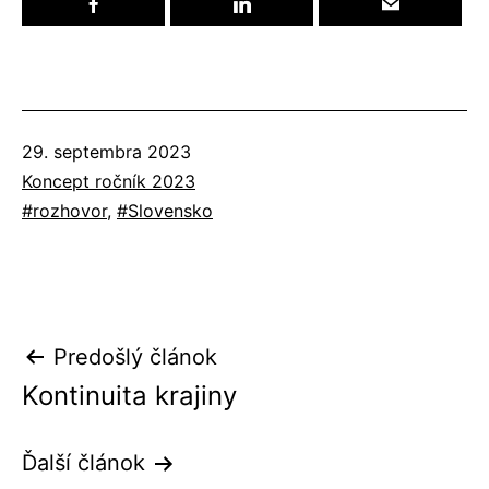
Publikované
29. septembra 2023
Kategorizované
Koncept ročník 2023
ako
Označené
rozhovor
,
Slovensko
ako
Navigácia
Predošlý článok
Kontinuita krajiny
v
článku
Ďalší článok