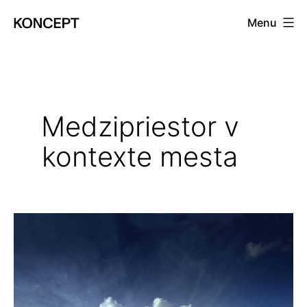
Prejsť
Menu
na
KONCEPT
obsah
magazín
Medzipriestor v
kontexte mesta