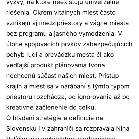
výzvy, na ktoré neexistujú univerzálne
riešenia. Okrem vitálnych miest často
vznikajú aj medzipriestory a vágne miesta
bez programu a jasného vymedzenia. V
úlohe spojovacích prvkov zabezpečujúcich
pohyb ľudí a prevádzku mesta či ako
vedľajší produkt plánovania tvoria
nechcenú súčasť našich miest. Prístup
krajín a miest sa v narábaní s týmto typom
priestoru rozchádza, od ignorovania až po
kreatívne začlenenie do celku.
O hľadaní stratégie a definície na
Slovensku i v zahraničí sa rozprávala Nina
Valíčková s architektom a urbanistom