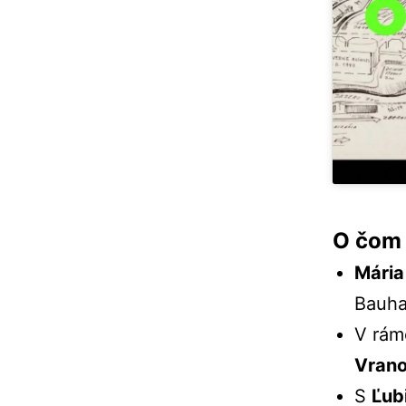
O čom 
Mária
Bauha
V rám
Vrano
S
Ľub