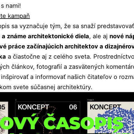
s nami!
ete kampaň
pis sa vyznačuje tým, že sa snaží predstavova
 a známe architektonické diela
, ale aj
nové ná
é práce začínajúcich architektov a dizajnéro
ka
a čiastočne aj z celého sveta. Prostredníctv
ch článkov, fotografií a zasvätených komentár
inšpirovať a informovať našich čitateľov o roz
om svete súčasnej architektúry.