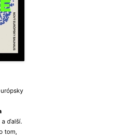
európsky
a
a
a ďalší.
o tom,