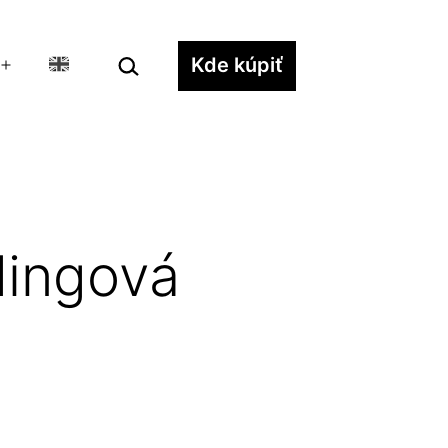
Hľadať…
Kde kúpiť
Otvoriť
menu
dingová