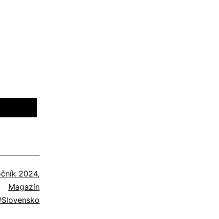
očník 2024
,
Magazín
Označené
Slovensko
ako