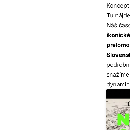
Koncept 
Tu nájd
Náš časo
ikonické
prelomov
Slovens
podrobný
snažíme 
dynamick