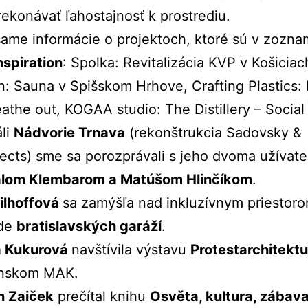
rekonávať ľahostajnosť k prostrediu.
šame informácie o projektoch, ktoré sú v zozna
nspiration
: Spolka: Revitalizácia KVP v Košiciac
: Sauna v Spišskom Hrhove, Crafting Plastics:
eathe out, KOGAA studio: The Distillery – Social
áli
Nádvorie Trnava
(rekonštrukcia Sadovsky &
tects) sme sa porozprávali s jeho dvoma užívate
lom Klembarom a Matúšom Hlinčíkom
.
ilhoffová
sa zamýšľa nad inkluzívnym priestor
ade
bratislavských garáží
.
a Kukurová
navštívila výstavu
Protestarchitekt
nskom MAK.
n Zaiček
prečítal knihu
Osvěta, kultura, zábava