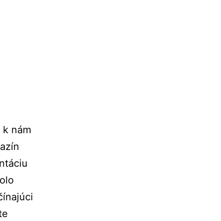
a k nám
gazín
ntáciu
olo
ínajúci
te