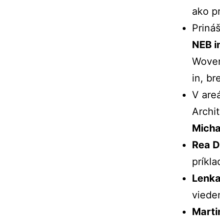
ako p
Priná
NEB i
Woven
in, br
V are
Archi
Micha
Rea D
príkl
Lenk
viede
Marti