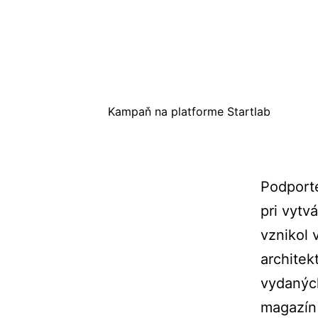
Kampaň na platforme Startlab
Podporte
pri vytv
vznikol 
architek
vydaných
magazín 