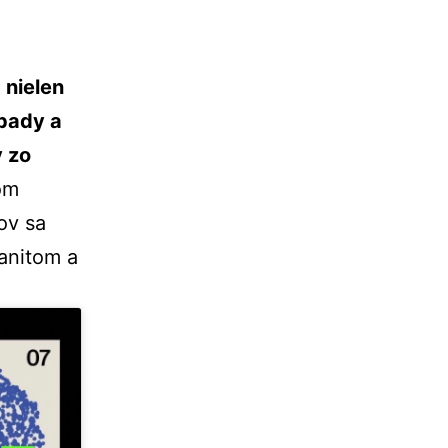
ť
nielen
pady a
v zo
om
ov sa
manitom a