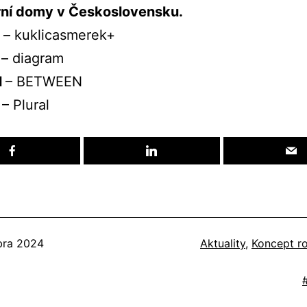
rní domy v Československu.
l
– kuklicasmerek+
a
– diagram
l
– BETWEEN
k
– Plural
né
Kategorizované
bra 2024
Aktuality
,
Koncept r
ako