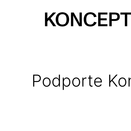
Prejsť
na
obsah
KONCEPT
magazín
Podporte Ko