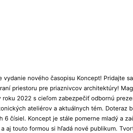
 vydanie nového časopisu Koncept! Pridajte s
áraní priestoru pre priaznivcov architektúry! Ma
v roku 2022 s cieľom zabezpečiť odbornú preze
tonických ateliérov a aktuálnych tém. Doteraz b
 6 čísiel. Koncept je stále pomerne mladý a zač
a aj touto formou si hľadá nové publikum. Tvor