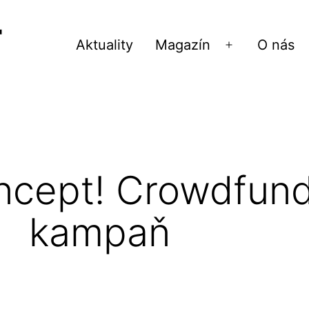
Aktuality
Magazín
O nás
Otvoriť
menu
ncept! Crowdfun
kampaň