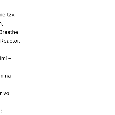
me tzv.
h,
 Breathe
 Reactor.
ľmi –
om na
ur
vo
: