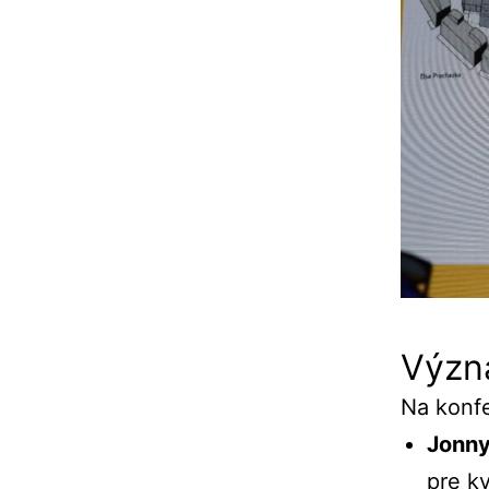
Význ
Na
konf
Jonn
pre
kv