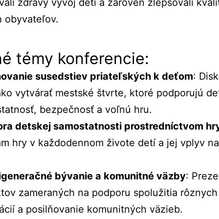
vali
zdravý
vývoj
detí
a
zároveň
zlepšovali
kval
h
obyvateľov.
né
témy
konferencie:
hovanie
susedstiev
priateľských
k
deťom
:
Dis
ako
vytvárať
mestské
štvrte,
ktoré
podporujú
de
tatnosť,
bezpečnosť
a
voľnú
hru.
ora
detskej
samostatnosti
prostredníctvom
hr
am
hry
v
každodennom
živote
detí
a
jej
vplyv
n
igeneračné
bývanie
a
komunitné
väzby
:
Preze
ktov
zameraných
na
podporu
spolužitia
rôznych
ácií
a
posilňovanie
komunitných
väzieb.