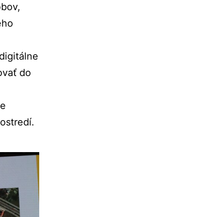
bov,
ého
digitálne
ovať
do
ie
ostredí.