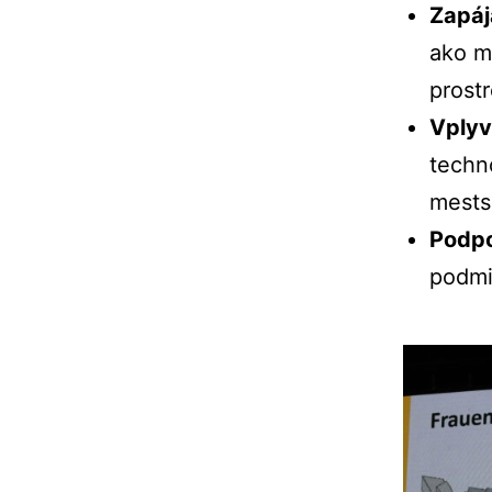
Zapáj
ako
m
prostr
Vply
techn
mest
Podp
podm