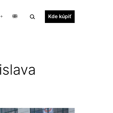
Hľadať…
Kde kúpiť
Otvoriť
menu
islava