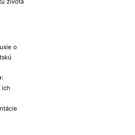
itu
života
kusie
o
tskú
y
:
a
ich
ntácie