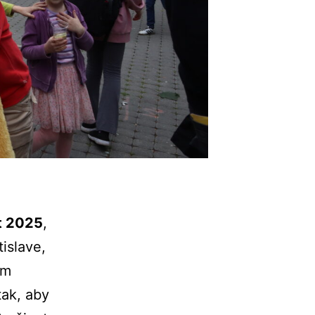
t
2025
,
tislave,
om
tak,
aby