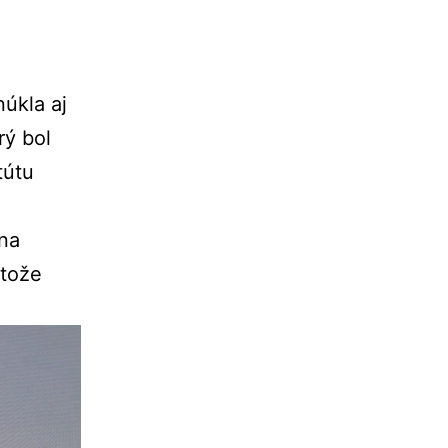
núkla
aj
orý
bol
tútu
na
etože