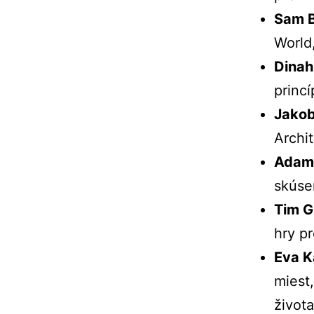
Sam
B
World
Dina
princ
Jako
Archi
Ada
skúse
Tim
Gi
hry
p
Eva
K
miest
život