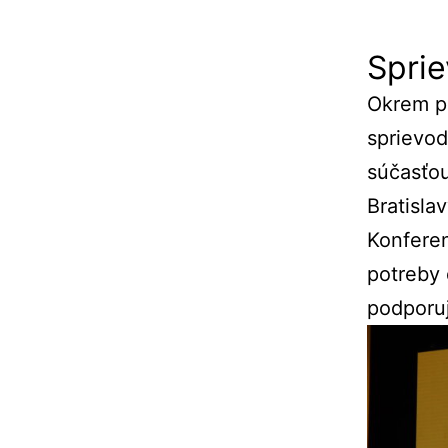
Spri
Okrem
p
sprievo
súčasťo
Bratislav
Konfere
potreby
podporu