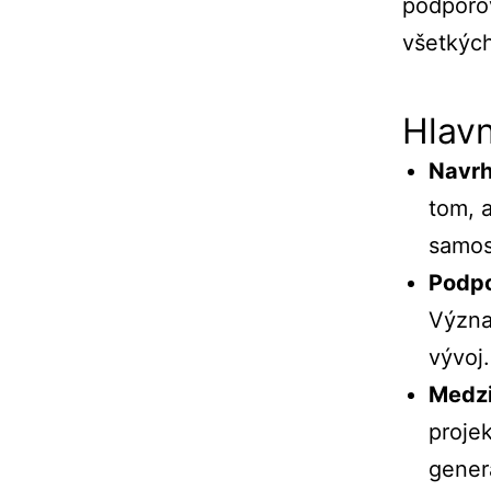
podporo
všetkýc
Hlav
Navr
tom,
samos
Podp
Význ
vývoj.
Medz
proje
gener