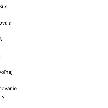
Bus
ovala
A
e
voľnej
novanie
ity