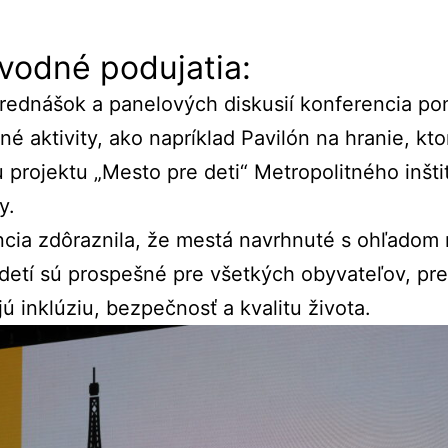
evodné
podujatia:
rednášok
a
panelových
diskusií
konferencia
po
dné
aktivity,
ako
napríklad
Pavilón
na
hranie,
kt
u
projektu „
Mesto
pre
deti“
Metropolitného
inšti
y.
ncia
zdôraznila,
že
mestá
navrhnuté
s
ohľadom
detí
sú
prospešné
pre
všetkých
obyvateľov,
pr
jú
inklúziu,
bezpečnosť
a
kvalitu
života.