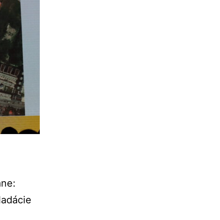
ane:
adácie