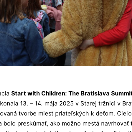
ncia
Start
with
Children:
The
Bratislava
Summi
konala
13. –
14.
mája
2025
v
Starej
tržnici
v
Bra
novaná
tvorbe
miest
priateľských
k
deťom.
Cieľ
ia
bolo
preskúmať,
ako
možno
mestá
navrhovať