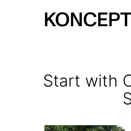
Prejsť
na
obsah
KONCEPT
magazín
Start with 