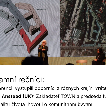
amní
rečníci:
erencii
vystúpili
odborníci
z
rôznych
krajín,
vrát
y
Anstead (
UK)
:
Zakladateľ
TOWN
a
predseda
N
alitu
života,
hovoril
o
komunitnom
bývaní.