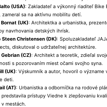
alto (
USA)
:
Zakladateľ
a
výkonný
riaditeľ
Bike
,
zameral
sa
na
aktívnu
mobilitu
detí.
h
Bornat (
UK)
:
Architektka
a
urbanistka,
prezent
ípy
navrhovania
detských
ihrísk.
b
Steen
Christensen (
DK)
:
Spoluzakladateľ
JAJ
tects,
diskutoval
o
udržateľnej
architektúre.
m
Gebrian (
CZ)
:
Architekt
a
teoretik,
zdieľal
svoj
nosti
s
pozorovaním
miest
očami
svojho
syna.
ll (
UK)
:
Výskumník
a
autor,
hovoril
o
význame
re
deti.
ail (
AT)
:
Urbanistka
a
odborníčka
na
rodové
plá
,
predstavila
prístupy
Viedne
k
zlepšovaniu
kval
a
v
mestách.