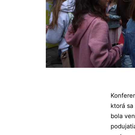
Konfere
ktorá
sa
bola
ve
podujat