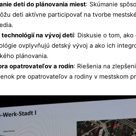
anie
detí
do
plánovania
miest
:
Skúmanie
spôso
ôžu
deti
aktívne
participovať
na
tvorbe
mestsk
edia.
v
technológií
na
vývoj
detí
:
Diskusie
o
tom,
ako
ológie
ovplyvňujú
detský
vývoj
a
ako
ich
integr
ského
plánovania.
ora
opatrovateľov
a
rodín
:
Riešenia
na
zlepšen
ienok
pre
opatrovateľov
a
rodiny
v
mestskom
pr