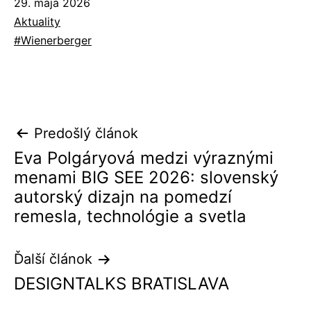
Publikované
29. mája 2026
Kategorizované
Aktuality
ako
Označené
Wienerberger
ako
Navigácia
Predošlý článok
Eva Polgáryová medzi výraznými
v
menami BIG SEE 2026: slovenský
článku
autorský dizajn na pomedzí
remesla, technológie a svetla
Ďalší článok
DESIGNTALKS BRATISLAVA