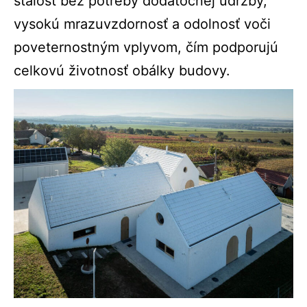
stálosť bez potreby dodatočnej údržby,
vysokú mrazuvzdornosť a odolnosť voči
poveternostným vplyvom, čím podporujú
celkovú životnosť obálky budovy.