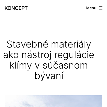
Prejsť
Menu
na
KONCEPT
obsah
magazín
Stavebné materiály
ako nástroj regulácie
klímy v súčasnom
bývaní