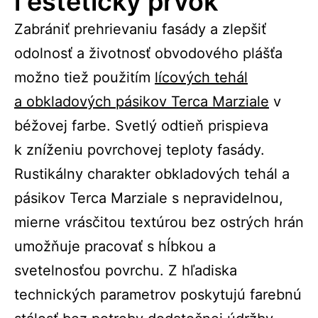
i estetický prvok
Zabrániť prehrievaniu fasády a zlepšiť
odolnosť a životnosť obvodového plášťa
možno tiež použitím
lícových tehál
a obkladových pásikov Terca Marziale
v
béžovej farbe. Svetlý odtieň prispieva
k zníženiu povrchovej teploty fasády.
Rustikálny charakter obkladových tehál a
pásikov Terca Marziale s nepravidelnou,
mierne vrásčitou textúrou bez ostrých hrán
umožňuje pracovať s hĺbkou a
svetelnosťou povrchu. Z hľadiska
technických parametrov poskytujú farebnú