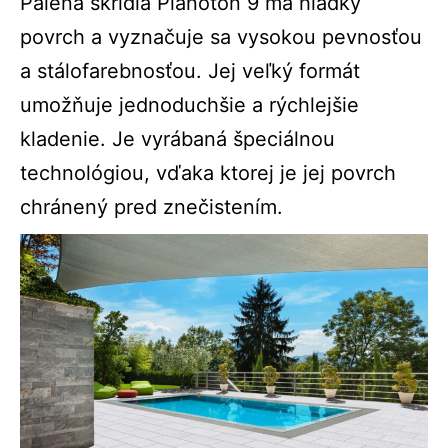
Pálená škridla Planoton 9 má hladký
povrch a vyznačuje sa vysokou pevnosťou
a stálofarebnosťou. Jej veľký formát
umožňuje jednoduchšie a rýchlejšie
kladenie. Je vyrábaná špeciálnou
technológiou, vďaka ktorej je jej povrch
chránený pred znečistením.