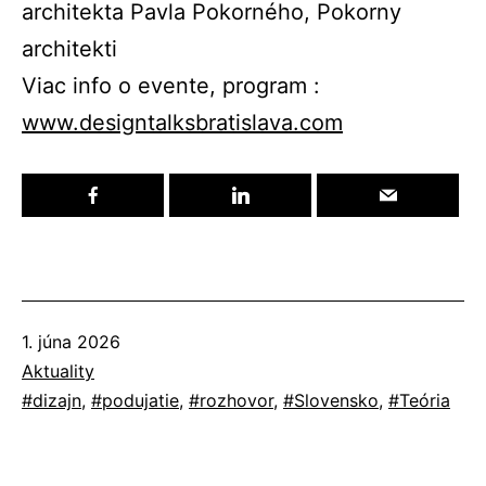
architekta Pavla Pokorného, Pokorny
architekti
Viac info o evente, program :
www.designtalksbratislava.com
Publikované
1. júna 2026
Kategorizované
Aktuality
ako
Označené
dizajn
,
podujatie
,
rozhovor
,
Slovensko
,
Teória
ako