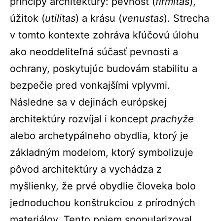
princípy architektúry: pevnosť (
firmitas
),
úžitok (
utilitas
) a krásu (
venustas
). Strecha
v tomto kontexte zohráva kľúčovú úlohu
ako neoddeliteľná súčasť pevnosti a
ochrany, poskytujúc budovám stabilitu a
bezpečie pred vonkajšími vplyvmi.
Následne sa v dejinách európskej
architektúry rozvíjal i koncept
prachyže
alebo archetypálneho obydlia, ktorý
je
základným modelom, ktorý symbolizuje
pôvod architektúry a vychádza z
myšlienky, že prvé obydlie človeka bolo
jednoduchou konštrukciou z prírodných
materiálov. Tento pojem spopularizoval