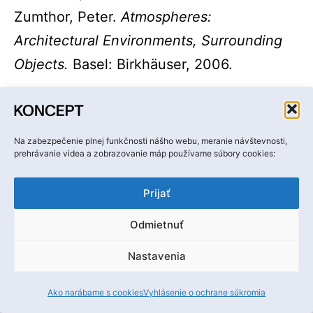
Zumthor, Peter.
Atmospheres:
Architectural Environments, Surrounding
Objects.
Basel: Birkhäuser, 2006.
Na zabezpečenie plnej funkčnosti nášho webu, meranie návštevnosti,
prehrávanie videa a zobrazovanie máp používame súbory cookies:
Prijať
Publikované
1. mája 2025
Kategorizované
Aktuality
,
Koncept ročník 2025
Odmietnuť
ako
Označené
editoriál
,
komentár
,
Teória
Nastavenia
ako
Ako narábame s cookies
Vyhlásenie o ochrane súkromia