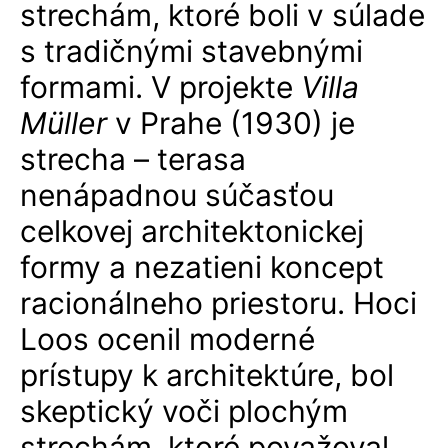
strechám, ktoré boli v súlade
s tradičnými stavebnými
formami. V projekte
Villa
Müller
v Prahe (1930) je
strecha – terasa
nenápadnou súčasťou
celkovej architektonickej
formy a nezatieni koncept
racionálneho priestoru. Hoci
Loos ocenil moderné
prístupy k architektúre, bol
skeptický voči plochým
strechám, ktoré považoval