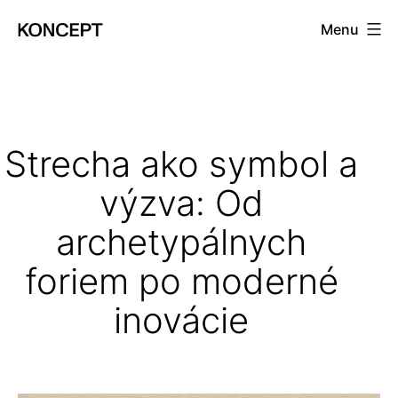
Prejsť
Menu
na
KONCEPT
obsah
magazín
Strecha ako symbol a
výzva: Od
archetypálnych
foriem po moderné
inovácie