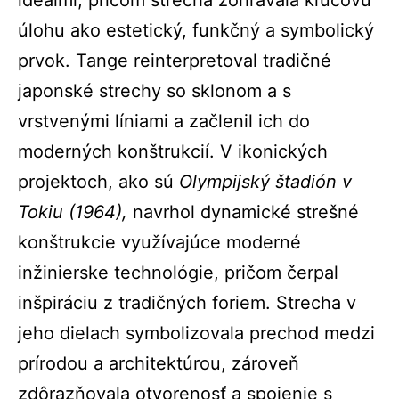
ideálmi, pričom strecha zohrávala kľúčovú
úlohu ako estetický, funkčný a symbolický
prvok. Tange reinterpretoval tradičné
japonské strechy so sklonom a s
vrstvenými líniami a začlenil ich do
moderných konštrukcií. V ikonických
projektoch, ako sú
Olympijský štadión v
Tokiu (1964),
navrhol dynamické strešné
konštrukcie využívajúce moderné
inžinierske technológie, pričom čerpal
inšpiráciu z tradičných foriem. Strecha v
jeho dielach symbolizovala prechod medzi
prírodou a architektúrou, zároveň
zdôrazňovala otvorenosť a spojenie s