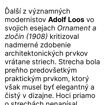
Ďalší z významných
modernistov
Adolf Loos
vo
svojich esejach
Ornament a
zločin (1908)
kritizoval
nadmerné zdobenie
architektonických prvkov
vrátane striech. Strecha bola
preňho predovšetkým
praktickým prvkom, ktorý
však musel byť elegantný a
čistý v dizajne. Hoci priamo
o strechách nenapísal