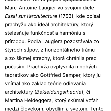
Marc-Antoine Laugier vo svojom diele
Essai sur l’architecture
(1753), kde opísal
prachyžu ako ideál architektúry, ktorý
stelesňuje funkčnosť a harmóniu s
prírodou. Podľa Laugiera pozostávala zo
štyroch stĺpov, z horizontálneho trámu
a zo šikmej strechy, ktorá chránila pred
počasím. Prachyža ovplyvnila mnohých
teoretikov ako Gottfried Semper, ktorý ju
vnímal ako základ teórie odievania
architektúry (
Bekleidungstheorie
), či
Martina Heideggera, ktorý skúmal vzťah
medzi človekom, obydlím a svetom. Tento