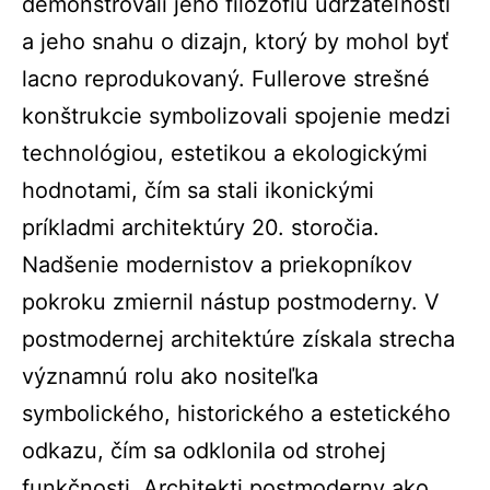
demonštrovali jeho filozofiu udržateľnosti
a jeho snahu o dizajn, ktorý by mohol byť
lacno reprodukovaný. Fullerove strešné
konštrukcie symbolizovali spojenie medzi
technológiou, estetikou a ekologickými
hodnotami, čím sa stali ikonickými
príkladmi architektúry 20. storočia.
Nadšenie modernistov a priekopníkov
pokroku zmiernil nástup postmoderny. V
postmodernej architektúre získala strecha
významnú rolu ako nositeľka
symbolického, historického a estetického
odkazu, čím sa odklonila od strohej
funkčnosti. Architekti postmoderny ako