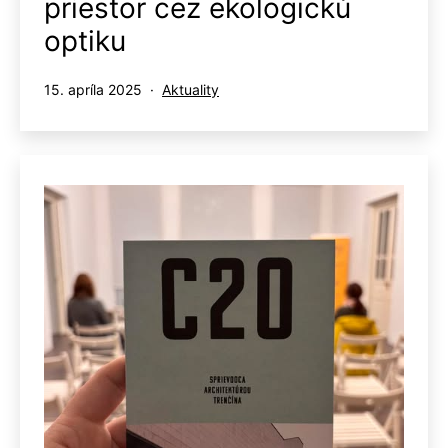
priestor cez ekologickú
optiku
Publikované
Kategorizované
15. apríla 2025
Aktuality
ako