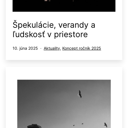
Špekulácie, verandy a
ľudskosť v priestore
Publikované
Kategorizované
10. júna 2025
Aktuality
,
Koncept ročník 2025
ako