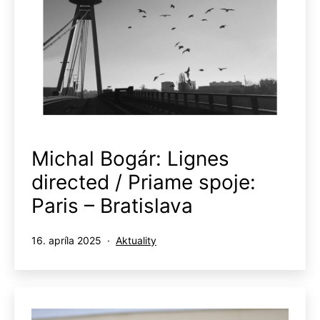
Michal Bogár: Lignes
directed / Priame spoje:
Paris – Bratislava
Publikované
Kategorizované
16. apríla 2025
Aktuality
ako