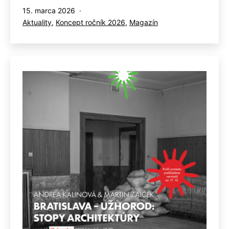
Publikované
15. marca 2026
Kategorizované
Aktuality
,
Koncept ročník 2026
,
Magazín
ako