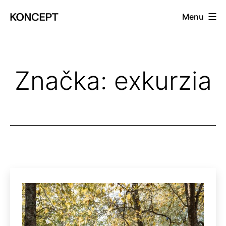
Prejsť
Menu
na
KONCEPT
obsah
magazín
Značka:
exkurzia