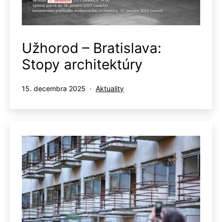
Užhorod – Bratislava:
Stopy architektúry
Publikované
Kategorizované
15. decembra 2025
Aktuality
ako