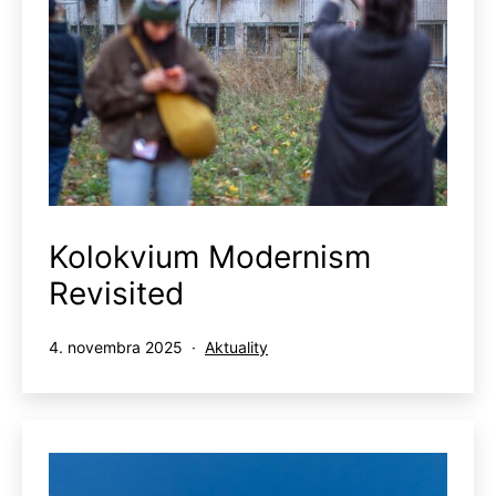
Kolokvium Modernism
Revisited
Publikované
Kategorizované
4. novembra 2025
Aktuality
ako