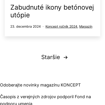
Zabudnuté ikony betónovej
utópie
Publikované
Kategorizované
23. decembra 2024
Koncept ročník 2024
,
Magazín
ako
Stránkovanie
Staršie
príspevkov
Odoberajte novinky magazínu KONCEPT
Časopis z verejných zdrojov podporil Fond na
podporu umenia