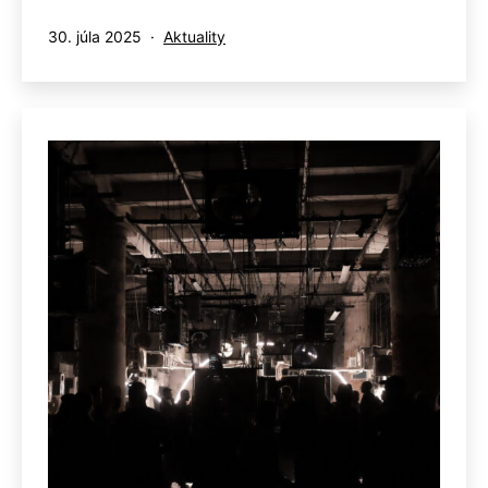
Publikované
Kategorizované
30. júla 2025
Aktuality
ako