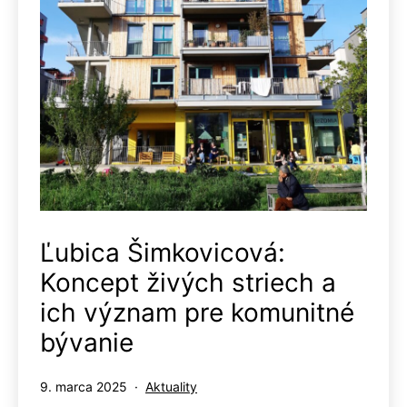
Ľubica Šimkovicová:
Koncept živých striech a
ich význam pre komunitné
bývanie
Publikované
Kategorizované
9. marca 2025
Aktuality
ako