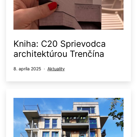
Kniha: C20 Sprievodca
architektúrou Trenčína
Publikované
Kategorizované
8. apríla 2025
Aktuality
ako