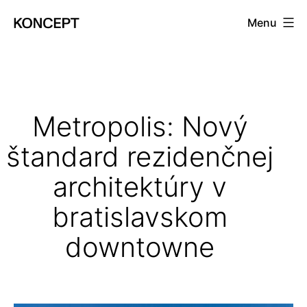
Prejsť
Menu
na
KONCEPT
obsah
magazín
Metropolis: Nový
štandard rezidenčnej
architektúry v
bratislavskom
downtowne