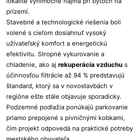
lokalite výnimočné najmä pri bytoch na
prízemí.
Stavebné a technologické riešenia boli
volené s cieľom dosiahnuť vysoký
užívateľský komfort a energetickú
efektivitu. Stropné vykurovanie a
chladenie, ako aj
rekuperácia vzduchu
s
účinnosťou filtrácie až 94 % predstavujú
štandard, ktorý sa v novostavbách v
regióne ešte stále objavuje sporadicky.
Podzemné podlažia ponúkajú parkovanie
priamo prepojené s pivničnými kobkami,
čím projekt odpovedá na praktické potreby
mestského obyvateľa.