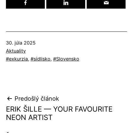
Publikované
30. júla 2025
Kategorizované
Aktuality
ako
Označené
exkurzia
,
sídlisko
,
Slovensko
ako
Navigácia
Predošlý článok
ERIK ŠILLE — YOUR FAVOURITE
v
NEON ARTIST
článku