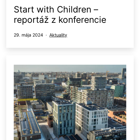
Start with Children –
reportáž z konferencie
Publikované
Kategorizované
29. mája 2024
Aktuality
ako