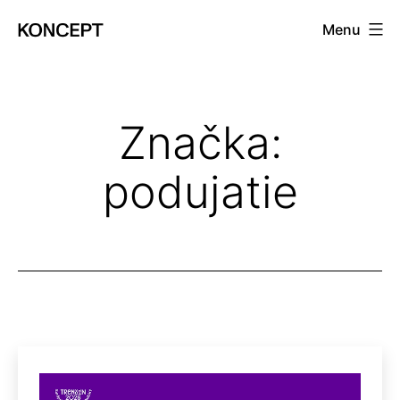
Prejsť
Menu
na
KONCEPT
obsah
magazín
Značka:
podujatie