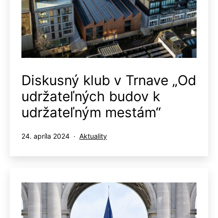
Diskusný klub v Trnave „Od
udržateľných budov k
udržateľným mestám“
Publikované
Kategorizované
24. apríla 2024
Aktuality
ako