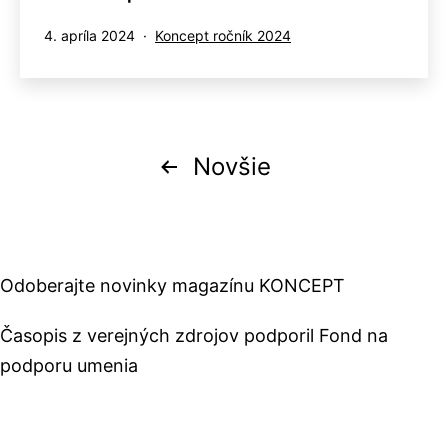
Publikované
Kategorizované
4. apríla 2024
Koncept ročník 2024
ako
Stránkovanie
Novšie
príspevkov
Odoberajte novinky magazínu KONCEPT
Časopis z verejných zdrojov podporil Fond na
podporu umenia