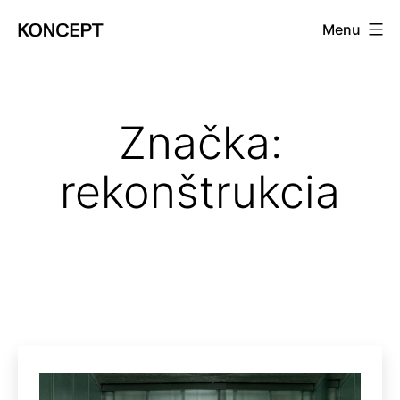
Prejsť
Menu
na
KONCEPT
obsah
magazín
Značka:
rekonštrukcia