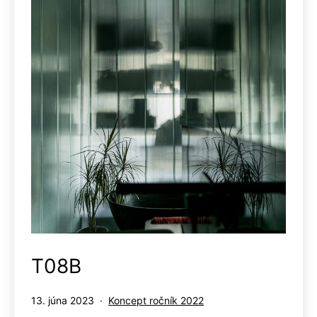
T08B
Publikované
Kategorizované
13. júna 2023
Koncept ročník 2022
ako