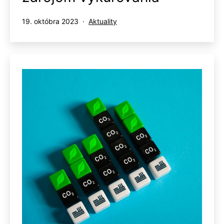
Publikované
Kategorizované
19. októbra 2023
Aktuality
ako