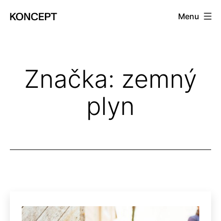
Prejsť
Menu
na
KONCEPT
obsah
magazín
Značka:
zemný
plyn