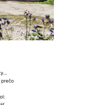
ty…
k prečo
ol:
äť