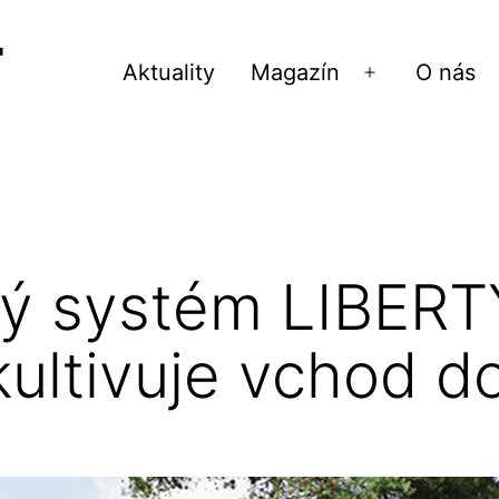
Aktuality
Magazín
O nás
Otvoriť
menu
ý systém LIBERT
 kultivuje vchod