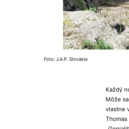
Foto: J.A.P. Slovakia
Každý n
Môže sa 
vlastne 
Thomas A
„Geniali