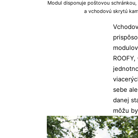
Modul disponuje poštovou schránkou,
a vchodovú skrytú kame
Vchodový
prispôs
modulov
ROOFY, 
jednotno
viacerýc
sebe ale
danej st
môžu byť