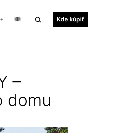
Hľadať…
Kde kúpiť
Otvoriť
menu
Y –
 do domu