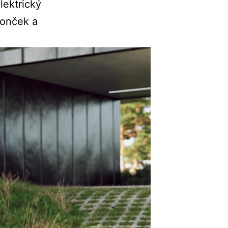
lektrický
vonček a