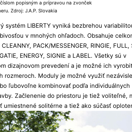
 číslom popisným a prípravou na zvonček
ru. Zdroj: J.A.P. Slovakia
 systém LIBERTY vyniká bezbrehou variabilito
obivosťou v mnohých ohľadoch. Obsahuje celko
 CLEANNY, PACK/MESSENGER, RINGIE, FULL, 
GATIE, ENERGY, SIGNIE a LABEL. Všetky sú v
m dizajnovom prevedení a je možné ich vyrobi
h rozmeroch. Moduly je možné využiť nezávisl
bo ľubovoľne kombinovať podľa individuálnych 
avby. Začlenenie do priestoru je tiež voliteľné,
 umiestnené solitérne a tiež ako súčasť oplote