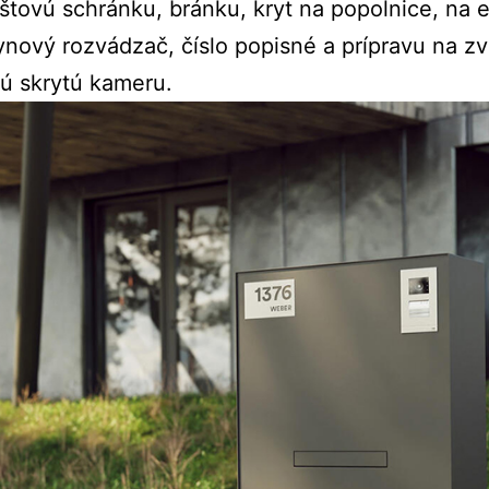
oštovú schránku, bránku, kryt na popolnice, na e
ynový rozvádzač, číslo popisné a prípravu na z
ú skrytú kameru.