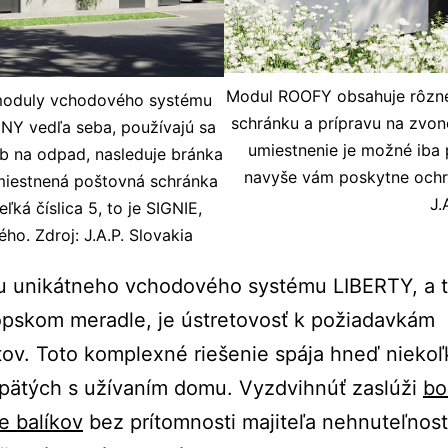
Modul ROOFY obsahuje rôzne
moduly vchodového systému
schránku a prípravu na zvon
NY vedľa seba, používajú sa
umiestnenie je možné iba 
ob na odpad, nasleduje bránka
navyše vám poskytne ochr
umiestnená poštovná schránka
J.
ľká číslica 5, to je SIGNIE,
ho. Zdroj: J.A.P. Slovakia
u unikátneho vchodového systému LIBERTY, a t
pskom meradle, je ústretovosť k požiadavkám
tov. Toto komplexné riešenie spája hneď niekoľ
spätých s užívaním domu. Vyzdvihnúť zaslúži
bo
e balíkov
bez prítomnosti majiteľa nehnuteľnosti