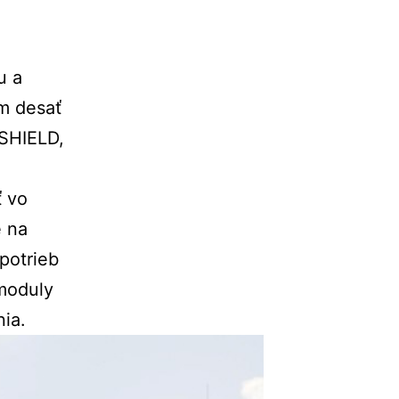
u a
m desať
SHIELD,
ť vo
e na
potrieb
 moduly
nia.