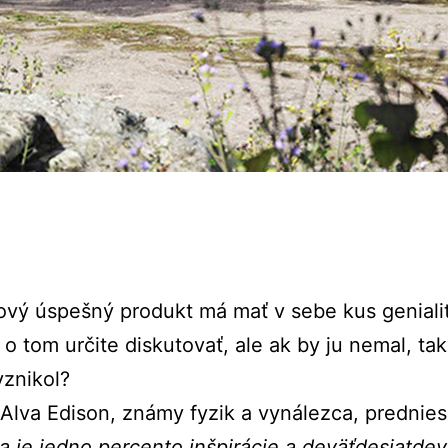
ový úspešný produkt má mať v sebe kus geniali
o tom určite diskutovať, ale ak by ju nemal, ta
vznikol?
lva Edison, známy fyzik a vynálezca, prednies
ta je jedno percento inšpirácie a deväťdesiatdev