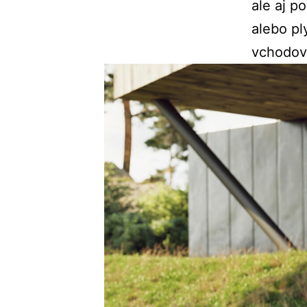
ale aj p
alebo pl
vchodov