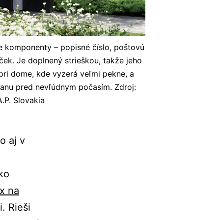
 komponenty – popisné číslo, poštovú
ček. Je doplnený strieškou, takže jeho
pri dome, kde vyzerá veľmi pekne, a
anu pred nevľúdnym počasím. Zdroj:
A.P. Slovakia
o aj v
ko
x na
. Rieši