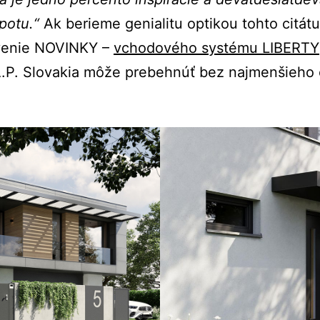
potu.“
Ak berieme genialitu optikou tohto citát
venie NOVINKY –
vchodového systému LIBERTY
A.P. Slovakia môže prebehnúť bez najmenšieho 