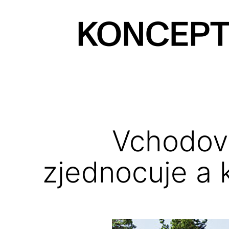
Prejsť
na
obsah
KONCEPT
magazín
Vchodov
zjednocuje a