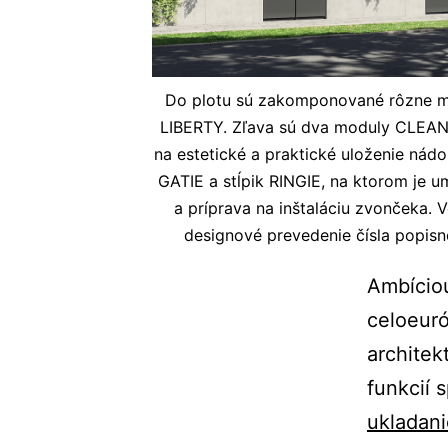
Do plotu sú zakomponované rôzne 
LIBERTY. Zľava sú dva moduly CLEAN
na estetické a praktické uloženie nád
GATIE a stĺpik RINGIE, na ktorom je 
a príprava na inštaláciu zvončeka. Ve
designové prevedenie čísla popisné
Ambício
celoeuró
architek
funkcií 
ukladani