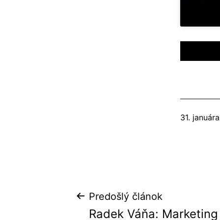
Publikova
31. január
Navigácia
Predošlý článok
Radek Váňa: Marketing
v