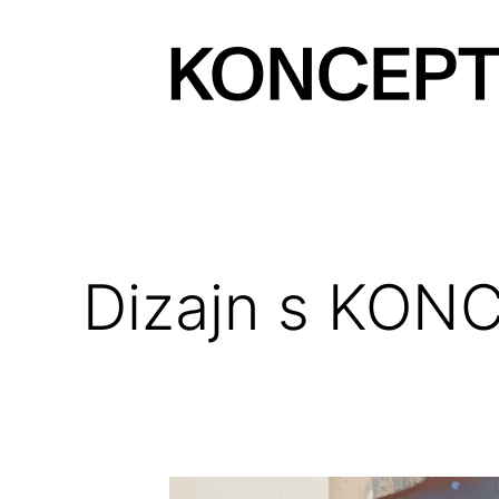
Prejsť
na
obsah
KONCEPT
magazín
Dizajn s KONC