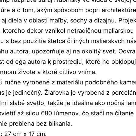
túre a o tom, akým spôsobom popri architektúr
 aj diela v oblasti maľby, sochy a dizajnu. Proje
a, ktorého dekor vznikol netradičnou maliarskou
u s bez použitia štetca či iných maliarskych nás
hu autora, upozorňuje aj na okolitý svet. Odvra
ť od ega autora k prostrediu, ktoré ho obklopu
nom živote a ktoré citlivo vníma.
ú ručne vyrobené z materiálu podobného kame
s je jedinečný. Žiarovka je vyrobená z porcelán
ľmi slabé svetlo, takže je ideálna ako nočná lam
vietiť až silou 680 lúmenov, čo stačí na čítanie 
ie prebieha bez blikania.
: 27 cm x 17 cm.