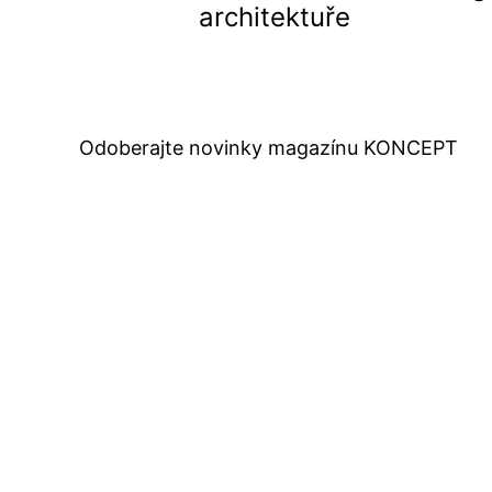
architektuře
článku
Odoberajte novinky magazínu KONCEPT