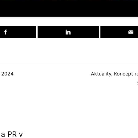
né
Kategorizované
a 2024
Aktuality
,
Koncept r
ako
 a PR v