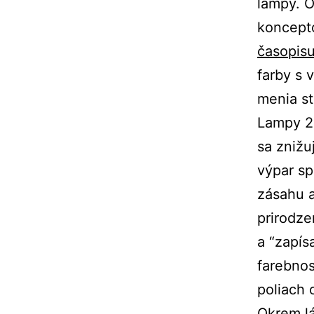
lampy. O
koncept
časopisu
farby s 
menia st
Lampy 2 
sa znižu
výpar sp
zásahu a
prirodze
a “zapís
farebnos
poliach 
Okrem lá