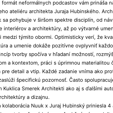
 formát neformálnych podcastov vám prináša n
eho ateliéru architekta Juraja Hubinského. Arch
k sa pohybuje v širšom spektre disciplín, od ná
ie interiérov a architektúry, až po výtvarné umen
 medzi týmito obormi. Optimisticky verí, že kva
túra a umenie dokáže pozitívne ovplyvniť každ
rincíp tvorby spočíva v hľadaní možností, rozmý
m a kontextom, práci s úprimnou materialitou č
pre detail a vtip. Každé zadanie vníma ako pro
 zaslúži špecifickú pozornosť. Často spolupracuj
m Kuklica Smerek Architekti ako aj s ďalšími aut
rchitektúry a dizajnu.
kolaborácia Nuuk x Juraj Hubinský priniesla 4