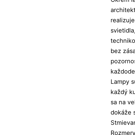
architek
realizuje
svietidl
techniko
bez zása
pozornos
každoden
Lampy s
každý ku
sa na ve
dokáže s
Stmievan
Rozmery