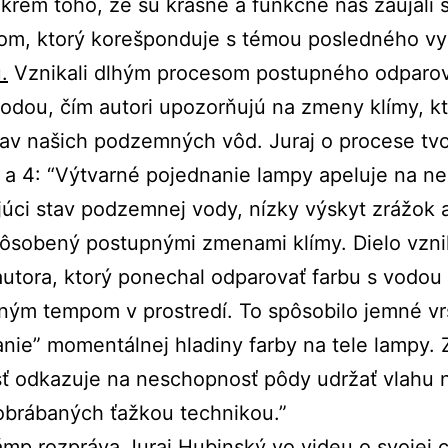
krem toho, že sú krásne a funkčné nás zaujali 
om, ktorý korešponduje s témou posledného vy
.
Vznikali dlhým procesom postupného odparo
vodou, čím autori upozorňujú na zmeny klímy, k
av našich podzemných vôd. Juraj o procese tv
a 4: “Výtvarné pojednanie lampy apeluje na ne
júci stav podzemnej vody, nízky výskyt zrážok 
ôsobený postupnými zmenami klímy. Dielo vzni
utora, ktorý ponechal odparovať farbu s vodou
ným tempom v prostredí. To spôsobilo jemné vr
anie” momentálnej hladiny farby na tele lampy.
ť odkazuje na neschopnosť pôdy udržať vlahu 
obrábaných ťažkou technikou.”
mp rozpráva Juraj Hubinský vo videu o svojej 