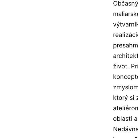
Občasný
maliarsk
výtvarní
realizác
presahmi
architek
život. P
koncepto
zmyslom 
ktorý si
ateliéro
oblasti a
Nedávna 