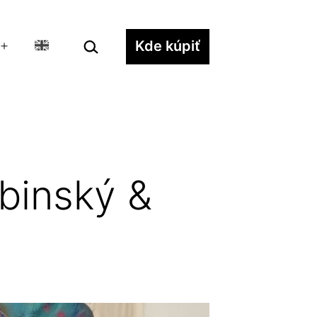
Hľadať…
Kde kúpiť
Otvoriť
menu
binský &