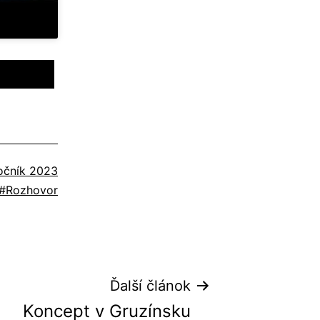
očník 2023
Označené
Rozhovor
ako
Ďalší článok
Koncept v Gruzínsku