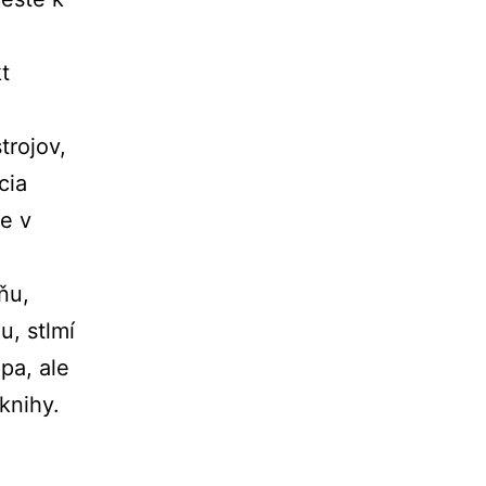
e
kt
trojov,
cia
je v
ňu,
u, stlmí
pa, ale
knihy.