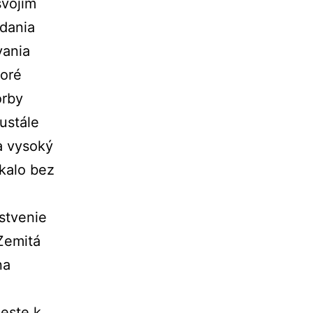
svojim
dania
vania
toré
orby
ustále
a vysoký
kalo bez
stvenie
 Zemitá
na
ceste k