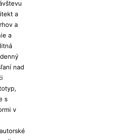
ávštevu
itekt a
vrhov a
ie a
litná
odenný
šľaní nad
i
totyp,
e s
ormi v
 autorské