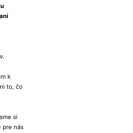
tu
aní
v.
om k
ni to, čo
 sme si
e pre nás