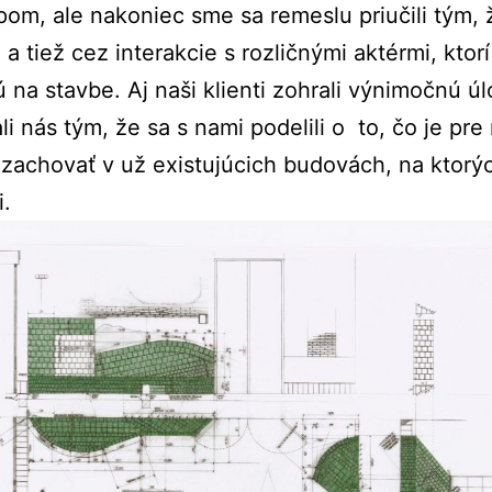
om, ale nakoniec sme sa remeslu priučili tým,
, a tiež cez interakcie s rozličnými aktérmi, ktorí
ú na stavbe. Aj naši klienti zohrali výnimočnú úl
li nás tým, že sa s nami podelili o to, čo je pre
 zachovať v už existujúcich budovách, na ktor
i.