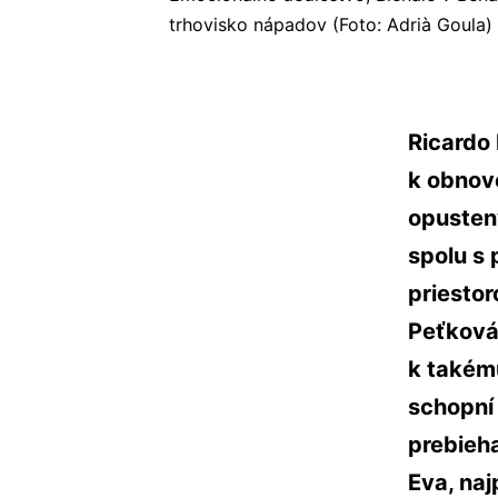
trhovisko nápadov (Foto: Adrià Goula)
Ricardo
k obnove
opusten
spolu s 
priestor
Peťková 
k takém
schopní
prebieh
Eva, naj