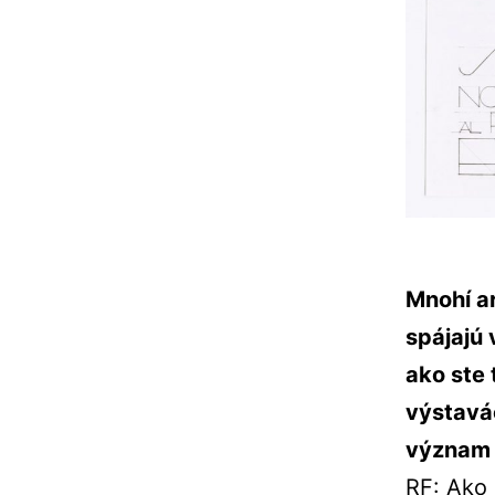
Mnohí ar
spájajú
ako ste 
výstavác
význam 
RF: Ako 