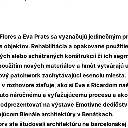
 Flores a Eva Prats sa vyznačujú jedinečným p
 objektov. Rehabilitácia a opakované použiti
ých alebo schátraných konštrukcií či ich seg
použitím nových materiálov a hmôt vytvárajú 
ový patchwork zachytávajúci esenciu miesta. 
v rozhovore zisťuje, ako si Eva s Ricardom naš
uto náročnému a vyťažujúcemu procesu a ako 
 odprezentovať na výstave Emotívne dedičstv
ajúcom Bienále architektúry v Benátkach.
prv ste študovali architektúru na barcelonskej