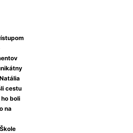
rístupom
e
mentov
unikátny
Natália
li cestu
ho boli
o na
 Škole