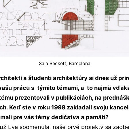
Sala Beckett, Barcelona
chitekti a študenti architektúry si dnes už pr
 vašu prácu s týmito témami, a to najmä vďak
tému prezentovali v publikáciách, na prednáš
h. Keď ste v roku 1998 zakladali svoju kancel
mali pre vás témy dedičstva a pamäti?
už Eva spomenula, naše prvé projekty sa zaobe