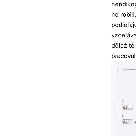
hendikep
ho robili
podieľaj
vzdeláva
dôležité
pracoval