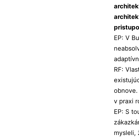
architek
architek
pristup
EP: V Bu
neabsolv
adaptívn
RF: Vlas
existujú
obnove. 
v praxi 
EP: S t
zákazkám
mysleli,