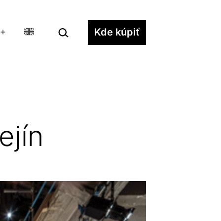
Hľadať…
Kde kúpiť
Otvoriť
menu
ejín