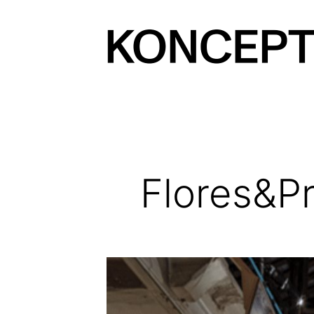
Prejsť
na
obsah
KONCEPT
magazín
Flores&Pr