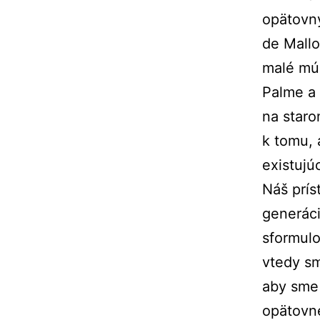
opätovn
de Mallo
malé múz
Palme a 
na staro
k tomu, 
existujú
Náš prís
generác
sformulo
vtedy sm
aby sme 
opätovné