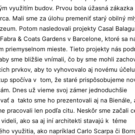
ým využitím budov. Prvou bola úžasná zákazka
rca. Mali sme za úlohu premeniť starý obilný m
eum. Potom nasledovali projekty Casal Balagu
Fabra & Coats Gardens v Barcelone, ktoré sa 
m priemyselnom mieste. Tieto projekty nás pod
aby sme bližšie vnímali, čo by sme mohli zacho
cich prvkov, aby to vyhovovalo aj novému účelu
tup spočíva v tom, že staré prispôsobujeme n
iám. Dnes už vieme svoj zámer jednoduchšie
vať a takto sme ho prezentovali aj na Bienále, 
e pracovali len podľa citu. Neskôr sme začali c
videli, ako sa aj iní architekti stavajú k téme
ho využitia, ako napríklad Carlo Scarpa či Borr