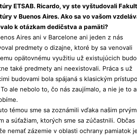
túry ETSAB. Ricardo, vy ste vyštudovali Fakul
túry v Buenos Aires. Ako sa vo vašom vzdeláv
ovalo k otázkam dedičstva a pamäti?
enos Aires ani v Barcelone ani jeden z nás
oval predmety o dizajne, ktoré by sa venovali
emu opätovnému využitiu už existujúcich budo
tne také predmety ani neexistovali. Práca s už
cimi budovami bola spájaná s klasickým prístup
To ale nebolo to, čo nás zaujímalo, a nie je to a
robíme.
outo témou sme sa zoznámili vďaka našim prvým
 a súťažiam, ktorých sme sa zúčastnili. Občas
 že nemať zázemie v oblasti ochrany pamiatok j