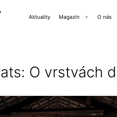
Aktuality
Magazín
O nás
Otvoriť
menu
ats: O vrstvách d