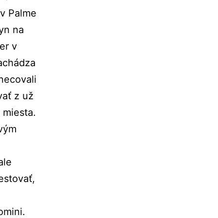
 v Palme
lyn na
er v
nachádza
necovali
vať z už
 miesta.
ovým
ale
estovať,
omini.