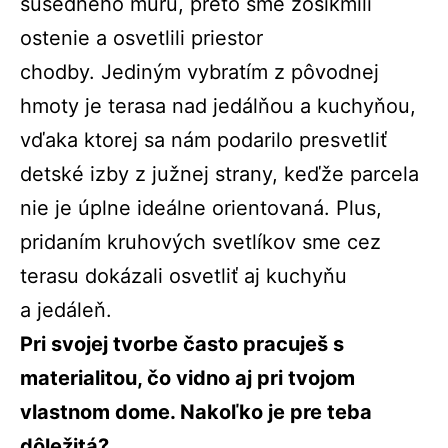
susedného múru, preto sme zošikmili
ostenie a osvetlili priestor
chodby.
Jediným vybratím z pôvodnej
hmoty je terasa nad jedálňou a kuchyňou,
vďaka ktorej sa nám podarilo presvetliť
detské izby z južnej strany, keďže parcela
nie je úplne ideálne orientovaná. Plus,
pridaním kruhových svetlíkov sme cez
terasu dokázali osvetliť aj kuchyňu
a jedáleň.
Pri svojej tvorbe často pracuješ s
materialitou, čo vidno aj pri tvojom
vlastnom dome. Nakoľko je pre teba
dôležitá?