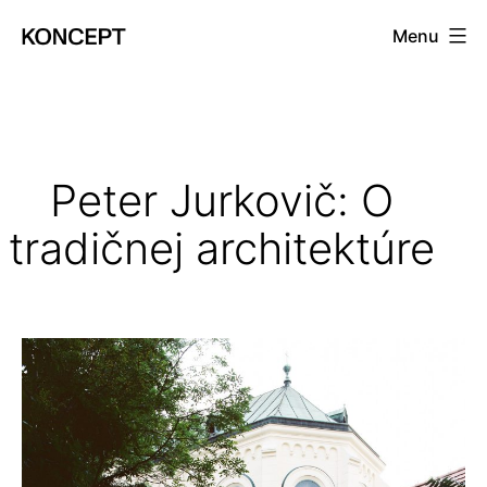
Prejsť
Menu
na
KONCEPT
obsah
magazín
Peter Jurkovič: O
tradičnej architektúre