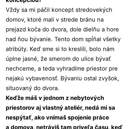
koncepciou?
Vždy sa mi páčil koncept stredovekých
domov, ktoré mali v strede bránu na
prejazd koča do dvora, dole dielňu a hore
nad ňou bývanie. Tento dom spĺňal všetky
atribúty. Keď sme si to kreslili, bolo nám
úplne jasné, že smerom do ulice bývať
nechceme, a teda vyhradíme priestor pre
nejakú vybavenosť. Bývaniu ostal zvyšok,
situovaný do dvora.
Keďže máš v jednom z nebytových
priestorov aj vlastný ateliér, nedá mi sa
nespýtať, ako vnímaš spojenie práce
a domova, netráviš tam priveľa času, keď