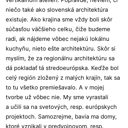
vertikálnom ateliéri. Popravde, neviem, či
niečo také ako slovenská architektúra
existuje. Ako krajina sme vždy boli skôr
súčasťou väčšieho celku, čiže budeme
radi, ak nájdeme vôbec nejakú lokálnu
kuchyňu, nieto ešte architektúru. Skôr si
myslím, že za regionálnu architektúru sa
dá pokladať tá stredoeurópska. Keďže bol
celý región zložený z malých krajín, tak sa
to tu všetko premiešavalo. A v mojej
tvorbe už vôbec nie. My sme vyrastali
a učili sa na svetových, resp. európskych
projektoch. Samozrejme, bavia ma domy,
ktoré vznikali v predvojnovom, resp.