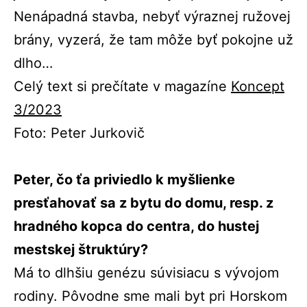
Nenápadná stavba, nebyť výraznej ružovej
brány, vyzerá, že tam môže byť pokojne už
dlho…
Celý text si prečítate v magazíne
Koncept
3/2023
Foto: Peter Jurkovič
Peter, č
o ťa priviedlo k myšlienke
presťahovať sa z bytu do domu, resp. z
hradného kopca do centra, do hustej
mestskej štruktúry?
Má to dlhšiu genézu súvisiacu s vývojom
rodiny. Pôvodne sme mali byt pri Horskom