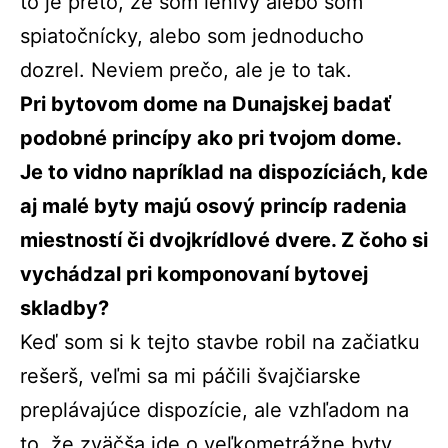
to je preto, že som lenivý alebo som
spiatočnícky, alebo som jednoducho
dozrel. Neviem prečo, ale je to tak.
Pri bytovom dome na Dunajskej badať
podobné princípy ako pri tvojom dome.
Je to vidno napríklad na dispozíciách, kde
aj malé byty majú osový princíp radenia
miestností či dvojkrídlové dvere. Z čoho si
vychádzal pri komponovaní bytovej
skladby?
Keď som si k tejto stavbe robil na začiatku
rešerš, veľmi sa mi páčili švajčiarske
preplávajúce dispozície, ale vzhľadom na
to, že zväčša ide o veľkometrážne byty,