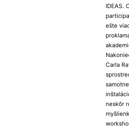
IDEAS. C
particip
ešte via
proklamá
akademic
Nakoniec
Carla Ra
sprostre
samotnej
inštalác
neskôr r
myšlien
workshop