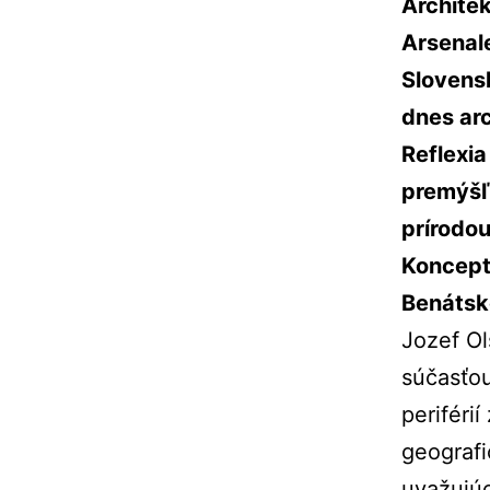
Architek
Arsenale
Slovensk
dnes arc
Reflexia
premýšľ
prírodo
Koncept:
Benátsk
Jozef Ol
súčasťou
periféri
geografi
uvažujúc