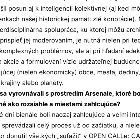
šil posun aj k inteligencii kolektívnej (aj keď 
nkach našej historickej pamäti zlé konotácie).
nterdisciplinárna spolupráca, ku ktorej môžu archi
prispieť jej moderovaním, je nutná nielen pri teo
komplexných problémov, ale aj pri hľadaní adek
a akcie a formulovaní vízie udržateľnej budúcno
júcej (nielen ekonomicky) obce, mesta, dediny, 
 krajiny alebo planéty.
sa vyrovnávali s prostredím Arsenale, ktoré bo
né ako rozsiahle a miestami zahlcujúce?
vé dni bienále boli naozaj zahlcujúce a veľmi int
sprevádzali celý proces už od začiatku, a niele
or donútil všetkých „súťažiť“ v OPEN CALLe: C