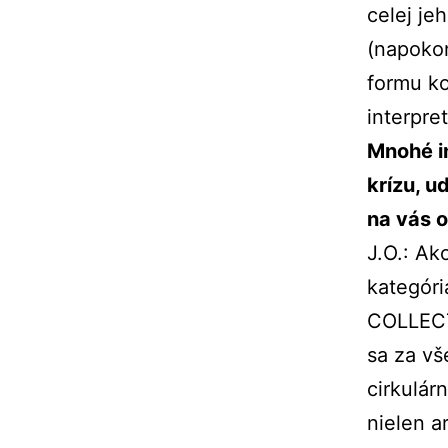
celej je
(napokon
formu ko
interpre
Mnohé in
krízu, u
na vás 
J.O.: A
kategór
COLLECT
sa za vš
cirkulár
nielen a