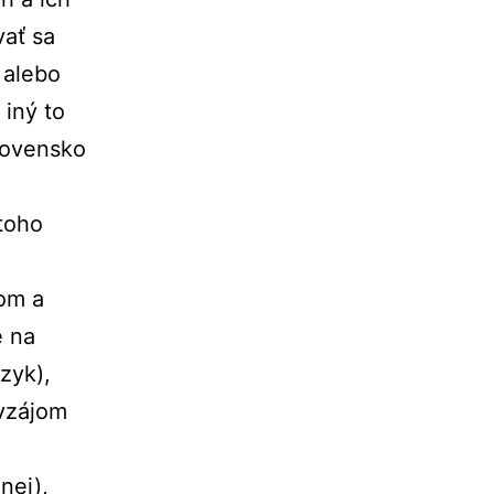
vať sa
ť alebo
 iný to
Slovensko
toho
om a
e na
zyk),
vzájom
nej),