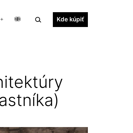
Hľadať…
Kde kúpiť
Otvoriť
menu
itektúry
astníka)