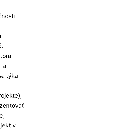
čnosti
u
á.
tora
r a
sa týka
ojekte),
ezentovať
e,
jekt v