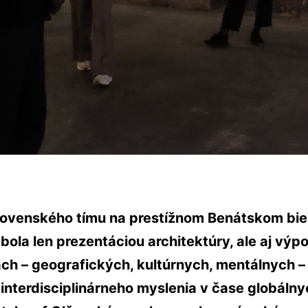
lovenského tímu na prestížnom Benátskom bie
ola len prezentáciou architektúry, ale aj vý
ách – geografických, kultúrnych, mentálnych –
interdisciplinárneho myslenia v čase globálnyc