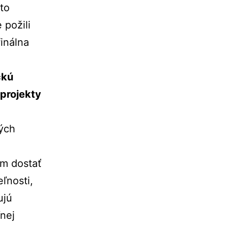
to
 požili
finálna
ckú
 projekty
ých
m dostať
ľnosti,
ujú
ľnej