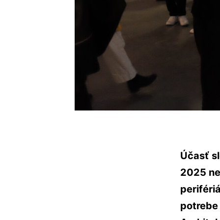
Účasť s
2025 neb
periféri
potrebe 