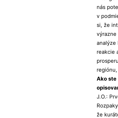
nás pote
v podmie
si, že i
výrazne 
analýze 
reakcie 
prosperu
regiónu,
Ako ste 
opisova
J.O.: Pr
Rozpaky 
že kurát