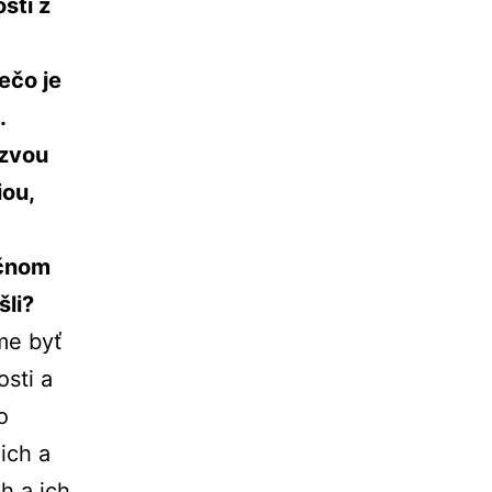
sti z
ečo je
.
ýzvou
iou,
očnom
li?
me byť
osti a
o
cich a
h a ich