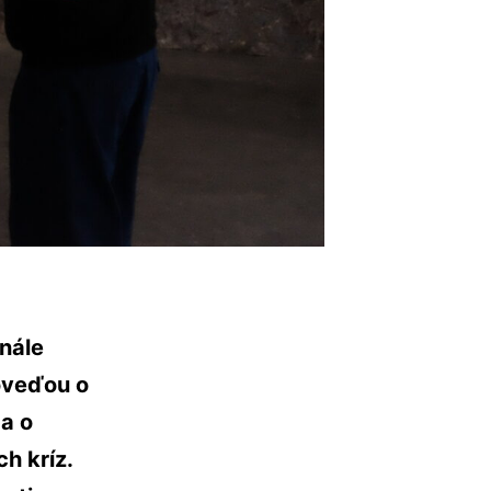
nále
poveďou o
 a o
h kríz.