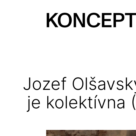
Prejsť
na
obsah
KONCEPT
magazín
Jozef Olšavsk
je kolektívna