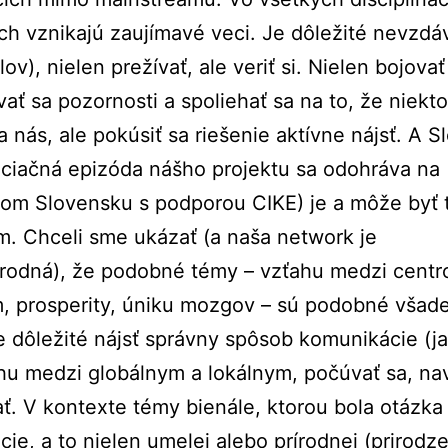
ách vznikajú zaujímavé veci. Je dôležité nevzdá
lov), nielen prežívať, ale veriť si. Nielen bojova
ať sa pozornosti a spoliehať sa na to, že niekto
za nás, ale pokúsiť sa riešenie aktívne nájsť. A 
niciačná epizóda nášho projektu sa odohráva na
om Slovensku s podporou CIKE) je a môže byť 
m. Chceli sme ukázať (a naša network je
rodná), že podobné témy – vzťahu medzi centr
, prosperity, úniku mozgov – sú podobné všad
e dôležité nájsť správny spôsob komunikácie (ja
hu medzi globálnym a lokálnym, počúvať sa, na
ať. V kontexte témy bienále, ktorou bola otázka
ncie, a to nielen umelej alebo prírodnej (prirodze