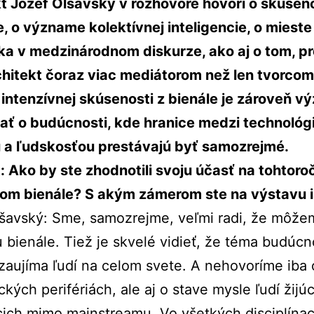
t Jozef Olšavský v rozhovore hovorí o skúseno
, o význame kolektívnej inteligencie, o mieste
a v medzinárodnom diskurze, ako aj o tom, pr
hitekt čoraz viac mediátorom než len tvorcom
 intenzívnej skúsenosti z bienále je zároveň v
ať o budúcnosti, kde hranice medzi technológ
u a ľudskosťou prestávajú byť samozrejmé.
 Ako by ste zhodnotili svoju účasť na tohtor
om bienále? S akým zámerom ste na výstavu iš
šavský: Sme, samozrejme, veľmi radi, že môže
 bienále. Tiež je skvelé vidieť, že téma budúcn
í zaujíma ľudí na celom svete. A nehovoríme iba 
ckých perifériách, ale aj o stave mysle ľudí žijú
ich mimo mainstreamu. Vo všetkých disciplínac