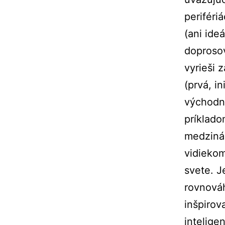
periféri
(ani ideá
doprosov
vyrieši 
(prvá, i
východn
príklado
medziná
vidiekom
svete. J
rovnová
inšpirov
intelige