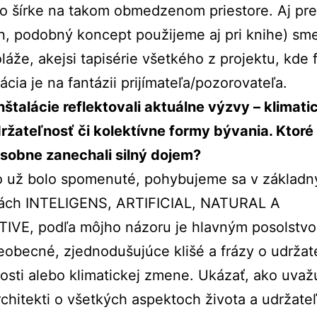
ho šírke na takom obmedzenom priestore. Aj pre
, podobný koncept použijeme aj pri knihe) sme
láže, akejsi tapisérie všetkého z projektu, kde 
tácia je na fantázii prijímateľa/pozorovateľa.
štalácie reflektovali aktuálne výzvy – klimati
držateľnosť či kolektívne formy bývania. Ktoré
osobne zanechali silný dojem?
ko už bolo spomenuté, pohybujeme sa v základn
iách INTELIGENS, ARTIFICIAL, NATURAL A
IVE, podľa môjho názoru je hlavným posolstvo
eobecné, zjednodušujúce klišé a frázy o udržate
nosti alebo klimatickej zmene. Ukázať, ako uvaž
rchitekti o všetkých aspektoch života a udržate