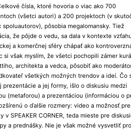
elkové čísla, ktoré hovoria o viac ako 700
antoch (všetci autori) a 200 projektoch (v skuto
c spoluautorov), pôsobia megalomansky. Tiež
cia, že pôjde o vedu, sa dala v kontexte vzťah
kej a komerčnej sféry chápať ako kontroverzn
 si však myslím, že všetci pochopili zámer kurá
ttiho, architekta a vedca, pôsobiť ako moderáto
dkovateľ všetkých možných trendov a ideí. Čo 
 prezentácie a jej formy, išlo o diskusiu medzi
iou (metaforou) a prezentáciou (informáciou o pr
ozšírenú o ďalšie rozmery: video a možnosť pr
ky v SPEAKER CORNER, teda mieste pre diskusi
y a prednášky. Nie je však možné vysvetliť pro