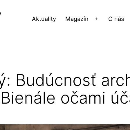
Aktuality
Magazín
O nás
Otvoriť
menu
ý: Budúcnosť arch
 (Bienále očami úč