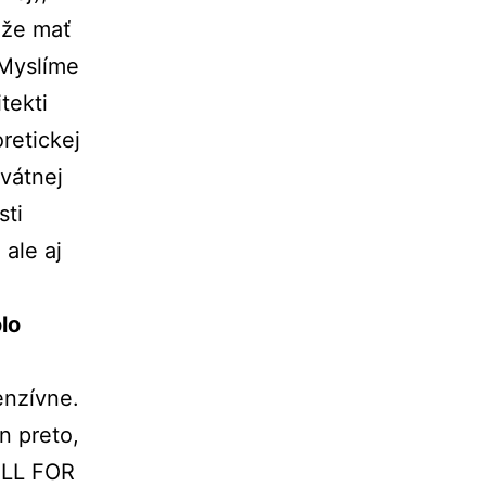
môže mať
 Myslíme
tekti
retickej
vátnej
sti
ale aj
lo
enzívne.
n preto,
ALL FOR