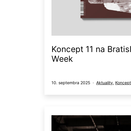
Koncept 11 na Bratis
Week
Publikované
Kategorizované
10. septembra 2025
Aktuality
,
Koncept
ako