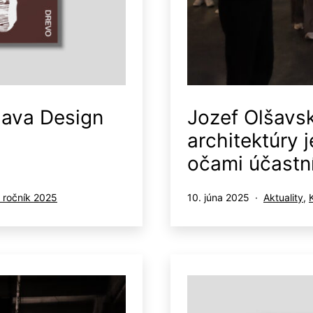
lava Design
Jozef Olšavs
architektúry j
očami účastn
Publikované
Kategoriz
 ročník 2025
10. júna 2025
Aktuality
,
ako