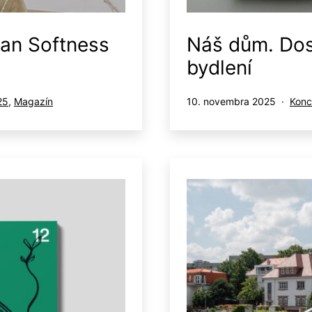
ban Softness
Náš dům. Dos
bydlení
Publikované
Kate
25
,
Magazín
10. novembra 2025
Konc
ako