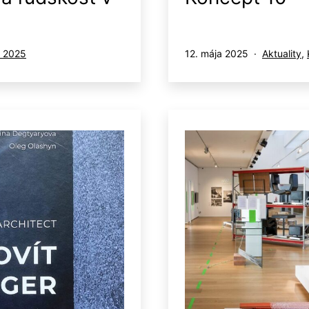
Publikované
Kategoriz
k 2025
12. mája 2025
Aktuality
,
ako