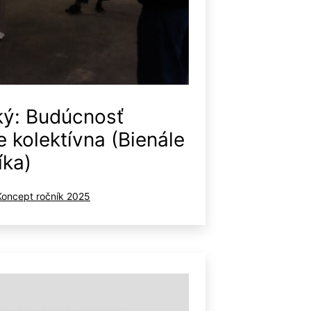
ký: Budúcnosť
e kolektívna (Bienále
íka)
ované
Koncept ročník 2025