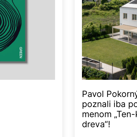
Pavol Pokorn
poznali iba p
menom „Ten-k
dreva“!