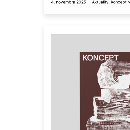
Publikované
Kategorizované
4. novembra 2025
Aktuality
,
Koncept r
ako