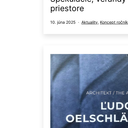
priestore
Publikované
Kategorizované
10. júna 2025
Aktuality
,
Koncept roční
ako