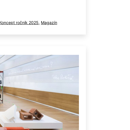
ované
Koncept ročník 2025
,
Magazín