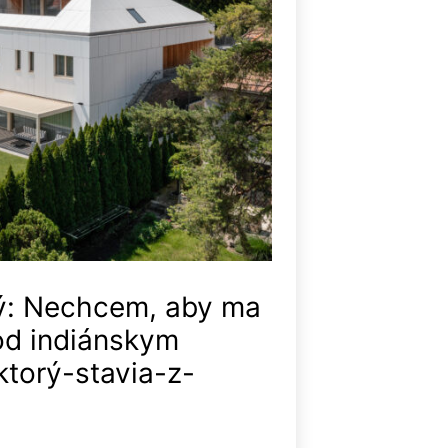
ý: Nechcem, aby ma
od indiánskym
torý-stavia-z-