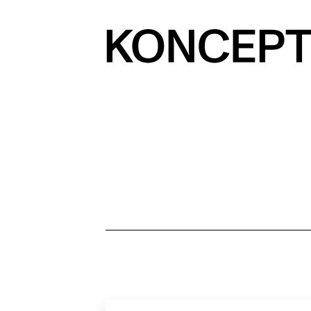
Prejsť
na
obsah
KONCEPT
magazín