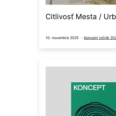
Citlivosť Mesta / Ur
Publikované
Kategorizované
10. novembra 2025
Koncept ročník 20
ako