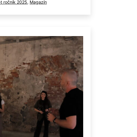
rizované
t ročník 2025
,
Magazín