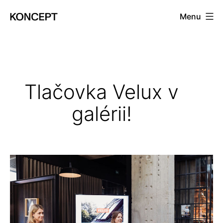
Prejsť
Menu
na
KONCEPT
obsah
magazín
Tlačovka Velux v
galérii!