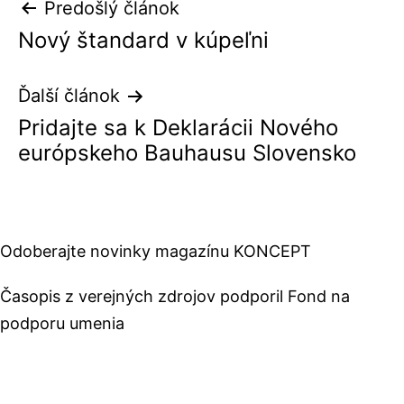
Navigácia
Predošlý článok
Nový štandard v kúpeľni
v
článku
Ďalší článok
Pridajte sa k Deklarácii Nového
európskeho Bauhausu Slovensko
Odoberajte novinky magazínu KONCEPT
Časopis z verejných zdrojov podporil Fond na
podporu umenia