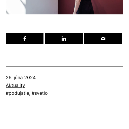
Publikované
26. júna 2024
Kategorizované
Aktuality
ako
Označené
podujatie
,
svetlo
ako