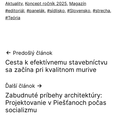
Kategorizované
Aktuality
,
Koncept ročník 2025
,
Magazín
ako
Označené
editoriál
,
panelák
,
sídlisko
,
Slovensko
,
strecha
,
ako
Teória
Navigácia
Predošlý článok
Cesta k efektívnemu stavebníctvu
v
sa začína pri kvalitnom murive
článku
Ďalší článok
Zabudnuté príbehy architektúry:
Projektovanie v Piešťanoch počas
socializmu