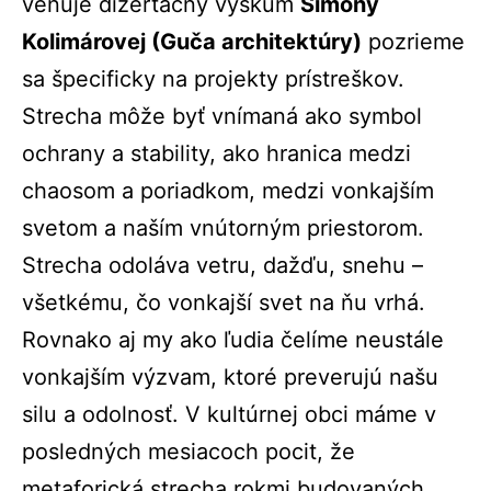
venuje dizertačný výskum
Simony
Kolimárovej (Guča architektúry)
pozrieme
sa špecificky na projekty prístreškov.
Strecha môže byť vnímaná ako symbol
ochrany a stability, ako hranica medzi
chaosom a poriadkom, medzi vonkajším
svetom a naším vnútorným priestorom.
Strecha odoláva vetru, dažďu, snehu –
všetkému, čo vonkajší svet na ňu vrhá.
Rovnako aj my ako ľudia čelíme neustále
vonkajším výzvam, ktoré preverujú našu
silu a odolnosť. V kultúrnej obci máme v
posledných mesiacoch pocit, že
metaforická strecha rokmi budovaných