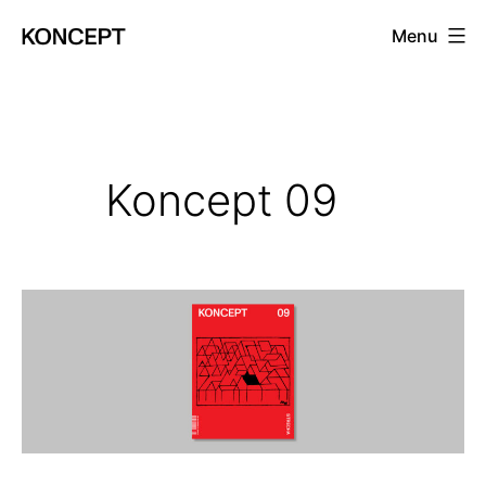
Prejsť
Menu
na
KONCEPT
obsah
magazín
Koncept 09